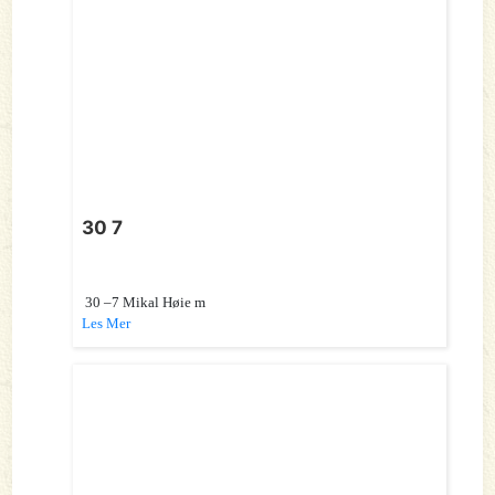
30 7
30 –7 Mikal Høie m
Les Mer