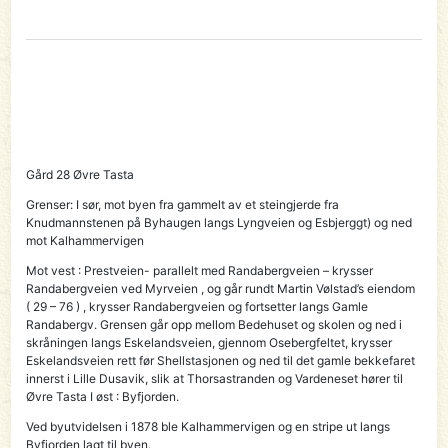
Gård 28 Øvre Tasta
Grenser:
I sør, mot byen fra gammelt av et steingjerde fra
Knudmannstenen på Byhaugen langs Lyngveien og Esbjerggt) og ned
mot Kalhammervigen
Mot vest : Prestveien- parallelt med Randabergveien – krysser
Randabergveien ved Myrveien , og går rundt Martin Vølstad’s eiendom
( 29 – 76 ) , krysser Randabergveien og fortsetter langs Gamle
Randabergv. Grensen går opp mellom Bedehuset og skolen og ned i
skråningen langs Eskelandsveien, gjennom Osebergfeltet, krysser
Eskelandsveien rett før Shellstasjonen og ned til det gamle bekkefaret
innerst i Lille Dusavik, slik at Thorsastranden og Vardeneset hører til
Øvre Tasta I øst : Byfjorden.
Ved byutvidelsen i 1878 ble Kalhammervigen og en stripe ut langs
Byfjorden lagt til byen.