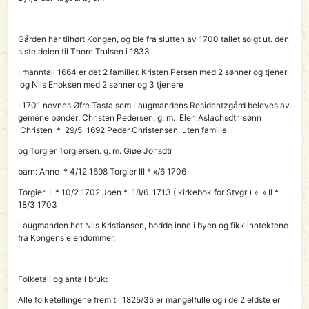
Gården har tilhørt Kongen, og ble fra slutten av 1700 tallet solgt ut. den
siste delen til Thore Trulsen i 1833
I manntall 1664 er det 2 familier. Kristen Persen med 2 sønner og tjener
og Nils Enoksen med 2 sønner og 3 tjenere
I 1701 nevnes Øfre Tasta som Laugmandens Residentzgård beleves av
gemene bønder: Christen Pedersen, g. m. Elen Aslachsdtr sønn
Christen * 29/5 1692 Peder Christensen, uten familie
og Torgier Torgiersen. g. m. Giøe Jonsdtr
barn: Anne * 4/12 1698 Torgier III * x/6 1706
Torgier I * 10/2 1702 Joen * 18/6 1713 ( kirkebok for Stvgr ) » » II *
18/3 1703
Laugmanden het Nils Kristiansen, bodde inne i byen og fikk inntektene
fra Kongens eiendommer.
Folketall og antall bruk:
Alle folketellingene frem til 1825/35 er mangelfulle og i de 2 eldste er