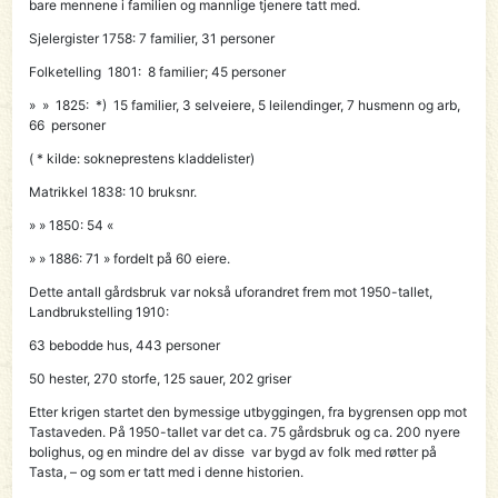
bare mennene i familien og mannlige tjenere tatt med.
Sjelergister 1758: 7 familier, 31 personer
Folketelling 1801: 8 familier; 45 personer
» » 1825: *) 15 familier, 3 selveiere, 5 leilendinger, 7 husmenn og arb,
66 personer
( * kilde: sokneprestens kladdelister)
Matrikkel 1838: 10 bruksnr.
» » 1850: 54 «
» » 1886: 71 » fordelt på 60 eiere.
Dette antall gårdsbruk var nokså uforandret frem mot 1950-tallet,
Landbrukstelling 1910:
63 bebodde hus, 443 personer
50 hester, 270 storfe, 125 sauer, 202 griser
Etter krigen startet den bymessige utbyggingen, fra bygrensen opp mot
Tastaveden. På 1950-tallet var det ca. 75 gårdsbruk og ca. 200 nyere
bolighus, og en mindre del av disse var bygd av folk med røtter på
Tasta, – og som er tatt med i denne historien.