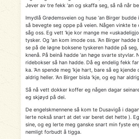
Jever av tre fekk ‘an og skaffa seg, så nå når b
Imydlå Grødemsveien og huse ‘an Birger budde i v
så bevegte seg oppe på veien. Någen vinkte te os
såg oss. Eg vett ‘kje kor mange me «uskadeligj
tysker. Og ‘an kom imode oss. ‘An Birger hadde b
se på de løgne boksene tyskeren hadde på seg, 
knenå. På beinå hadde ‘an høge svarte styvlar. N
ridebokser så han hadde. Då eg endelig fekk fart 
ka. ‘An spende meg ‘kje hart, bare så eg kjende
aldrig heller. ‘An Birger bisla ‘kje, og eg har aldri
Så nå vett dokker koffer eg någen dagar seinare 
eg skjøyd på dei.
De engelskmennene så kom te Dusavigå i dagane r
lerte nokså snart at det var beret det hette )
sine, og eg lerte meg ganske snart min fyste en
nemligt forbudt å tigga.