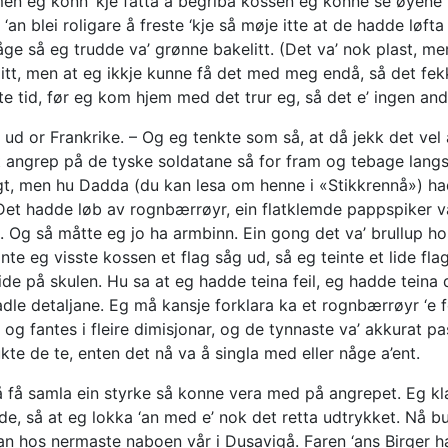
men eg konn ‘kje fatta å begriba kossen eg konne se øyene 
or ‘an blei roligare å freste ‘kje så møje itte at de hadde l
ge så eg trudde va’ grønne bakelitt. (Det va’ nok plast, me
 mitt, men at eg ikkje kunne få det med meg endå, så det fe
rte tid, før eg kom hjem med det trur eg, så det e’ ingen and
d or Frankrike. – Og eg tenkte som så, at då jekk det vel a
t angrep på de tyske soldatane så for fram og tebage lang
ligt, men hu Dadda (du kan lesa om henne i «Stikkrennå») ha
. Det hadde løb av rognbærrøyr, ein flatklemde pappspiker va
 Og så måtte eg jo ha armbinn. Ein gong det va’ brullup hos 
te eg visste kossen et flag såg ud, så eg teinte et lide fl
de på skulen. Hu sa at eg hadde teina feil, eg hadde teina d
dle detaljane. Eg må kansje forklara ka et rognbærrøyr ‘e fo
e og fantes i fleire dimisjonar, og de tynnaste va’ akkurat 
e de te, enten det nå va å singla med eller någe a’ent.
å få samla ein styrke så konne vera med på angrepet. Eg kla
, så at eg lokka ‘an med e’ nok det retta udtrykket. Nå bur 
n hos nermaste naboen vår i Dusavigå. Faren ‘ans Birger had