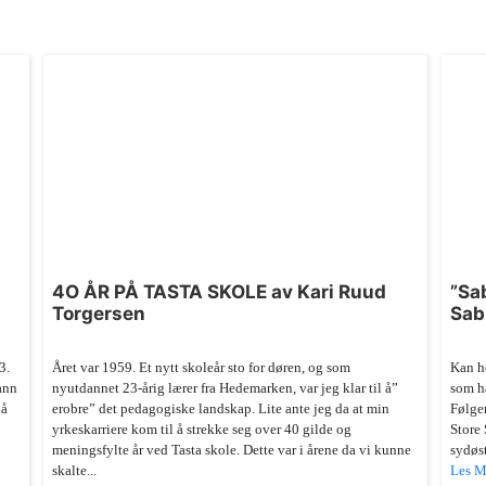
4O ÅR PÅ TASTA SKOLE av Kari Ruud
”Sa
Torgersen
Sab
3.
Året var 1959. Et nytt skoleår sto for døren, og som
Kan he
mann
nyutdannet 23-årig lærer fra Hedemarken, var jeg klar til å”
som ha
 å
erobre” det pedagogiske landskap. Lite ante jeg da at min
Følger
yrkeskarriere kom til å strekke seg over 40 gilde og
Store 
meningsfylte år ved Tasta skole. Dette var i årene da vi kunne
sydøst
skalte...
Les M