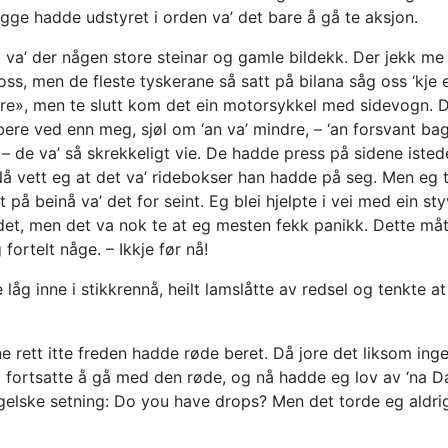
egge hadde udstyret i orden va’ det bare å gå te aksjon.
a’ der någen store steinar og gamle bildekk. Der jekk me i 
s, men de fleste tyskerane så satt på bilana såg oss ‘kje e
ore», men te slutt kom det ein motorsykkel med sidevogn. D
ere ved enn meg, sjøl om ‘an va’ mindre, – ‘an forsvant bag
– de va’ så skrekkeligt vie. De hadde press på sidene iste
å vett eg at det va’ ridebokser han hadde på seg. Men eg tr
på beinå va’ det for seint. Eg blei hjelpte i vei med ein sty
 det, men det va nok te at eg mesten fekk panikk. Dette måt
g fortelt någe. – Ikkje før nå!
låg inne i stikkrennå, heilt lamslåtte av redsel og tenkte a
ett itte freden hadde røde beret. Då jore det liksom ingen
. Eg fortsatte å gå med den røde, og nå hadde eg lov av ‘
gelske setning: Do you have drops? Men det torde eg aldrig 