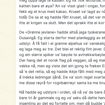
meg oppå låge te kassen. Eg va’ nok lettlurde, 
katten bare et øya? ‘An va’ visst glad i ongar, f
fekk eg et krus med kakao. Kruset va’ lagd av nå
tidå) De sa at eg hadde fått kruset, så det var
itte at krigen va slutt. Men det sprakk itte ei ko
De «Grønne jevlane» hadde altså jaga tyskerane u
Dusavigå. Eg starta derfor med planleggig av e
udstyr. Å få fatt i ei grønne alpehua va’ vanske
eg laga meg av tre. Det blei et rektig fint jever
og ein større spiker va’ bøyde te avtrekkarbøyle.
Der hang det et norsk flag på veggen, så eg mein
vekke nå, men eg viste det ein gong te frøken Ei
så ‘e det retta, så eg hadde ikkje fått med meg a
å trekka ledningar ijånå. De va’ som regel svart
me disse røyrå for rognbærrøyr sama ka me brukt
Nå hadde eg udstyre i orden, så nå va’ de bare 
bare tri år gammale og eg va’ seks då dette hende
ingenting av det eg fortelle om, men då budde ‘a