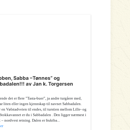
bben, Sabba –Tønnes” og
badalen!!! av Jan k. Torgersen
nde det er flere ”Tasta-buer”, ja andre turgåere med,
r liten eller ingen kjennskap til navnet Sabbadalen.
 en Vølstadveien til endes, til turstien mellom Lille- og
Stokkavannet er du i Sabbadalen . Den ligger nærmest i
 – nordvest retning. Dalen er fruktba...
er