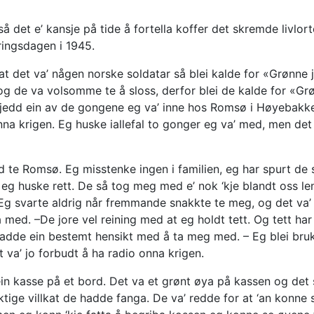
så det e’ kansje på tide å fortella koffer det skremde livlor
eringsdagen i 1945.
 det va’ någen norske soldatar så blei kalde for «Grønne 
og de va volsomme te å sloss, derfor blei de kalde for «Gr
edd ein av de gongene eg va’ inne hos Romsø i Høyebakken f
a krigen. Eg huske iallefal to gonger eg va’ med, men det ka
 te Romsø. Eg misstenke ingen i familien, eg har spurt de 
eg huske rett. De så tog meg med e’ nok ‘kje blandt oss l
Eg svarte aldrig når fremmande snakkte te meg, og det va’ 
med. –De jore vel reining med at eg holdt tett. Og tett har e
 hadde ein bestemt hensikt med å ta meg med. – Eg blei br
t va’ jo forbudt å ha radio onna krigen.
n kasse på et bord. Det va et grønt øya på kassen og det sp
ektige villkat de hadde fanga. De va’ redde for at ‘an konne