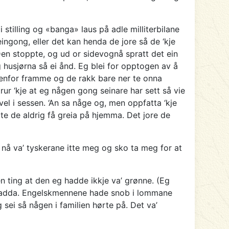
stilling og «banga» laus på adle milliterbilane
ingong, eller det kan henda de jore så de ‘kje
en stoppte, og ud or sidevognå spratt det ein
 husjørna så ei ånd. Eg blei for opptogen av å
denfor framme og de rakk bare ner te onna
ur ‘kje at eg någen gong seinare har sett så vie
vel i sessen. ‘An sa någe og, men oppfatta ‘kje
te de aldrig få greia på hjemma. Det jore de
t nå va’ tyskerane itte meg og sko ta meg for at
 ting at den eg hadde ikkje va’ grønne. (Eg
na Dadda. Engelskmennene hade snob i lommane
sei så någen i familien hørte på. Det va’