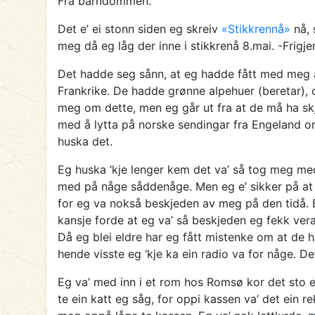
Fra barndommen.
Det e’ ei stonn siden eg skreiv
«Stikkrennå»
nå, 
meg då eg låg der inne i stikkrenå 8.mai. -Frigj
Det hadde seg sånn, at eg hadde fått med meg at
Frankrike. De hadde grønne alpehuer (beretar), 
meg om dette, men eg går ut fra at de må ha skj
med å lytta på norske sendingar fra Engeland onn
huska det.
Eg huska ‘kje lenger kem det va’ så tog meg med
med på någe såddenåge. Men eg e’ sikker på at 
for eg va nokså beskjeden av meg på den tidå. 
kansje forde at eg va’ så beskjeden eg fekk vera 
Då eg blei eldre har eg fått mistenke om at de
hende visste eg ‘kje ka ein radio va for någe. De
Eg va’ med inn i et rom hos Romsø kor det sto ei
te ein katt eg såg, for oppi kassen va’ det ein r