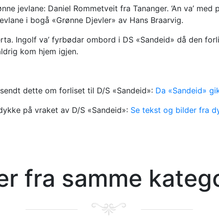
ne jevlane: Daniel Rommetveit fra Tananger. ‘An va’ med på
 jevlane i bogå «Grønne Djevler» av Hans Braarvig.
erta. Ingolf va’ fyrbødar ombord i DS «Sandeid» då den forl
aldrig kom hjem igjen.
lsendt dette om forliset til D/S «Sandeid»:
Da «Sandeid» gi
 å dykke på vraket av D/S «Sandeid»:
Se tekst og bilder fra d
ler fra samme kateg