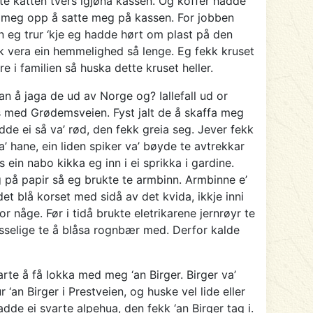
te katten tvers igjønå kassen. Og koffer hadde
øfta meg opp å satte meg på kassen. For jobben
n eg trur ‘kje eg hadde hørt om plast på den
kk vera ein hemmelighed så lenge. Eg fekk kruset
re i familien så huska dette kruset heller.
n å jaga de ud av Norge og? Iallefall ud or
s med Grødemsveien. Fyst jalt de å skaffa meg
dde ei så va’ rød, den fekk greia seg. Jever fekk
’ hane, ein liden spiker va’ bøyde te avtrekkar
ein nabo kikka eg inn i ei sprikka i gardine.
ag på papir så eg brukte te armbinn. Armbinne e’
et blå korset med sidå av det kvida, ikkje inni
r någe. Før i tidå brukte eletrikarene jernrøyr te
passelige te å blåsa rognbær med. Derfor kalde
rte å få lokka med meg ‘an Birger. Birger va’
‘an Birger i Prestveien, og huske vel lide eller
de ei svarte alpehua, den fekk ‘an Birger tag i.