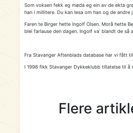
Som voksen fekk eg møda eg ein av de ekta grøn
han i millitere. Du kan lesa om han og de andre
Faren te Birger hette Ingolf Olsen. Morå hette B
blei farlause den dagen. Ingolf va’ blandt de så 
Fra Stavanger Aftenblads database har vi fått ti
I 1998 fikk Stavanger Dykkeklubb tillatelse til
Flere artik