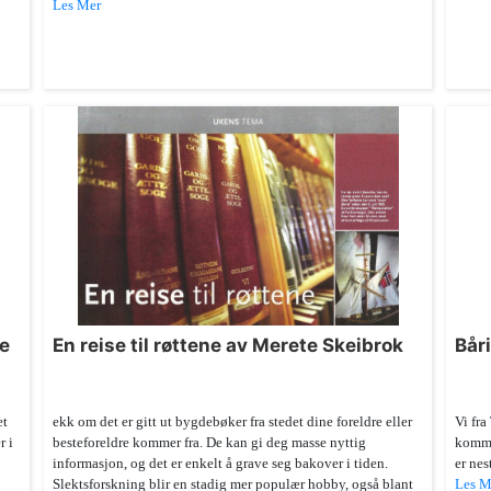
Les Mer
le
En reise til røttene av Merete Skeibrok
Bår
et
ekk om det er gitt ut bygdebøker fra stedet dine foreldre eller
Vi fra
r i
besteforeldre kommer fra. De kan gi deg masse nyttig
komme 
informasjon, og det er enkelt å grave seg bakover i tiden.
er nes
Slektsforskning blir en stadig mer populær hobby, også blant
Les M