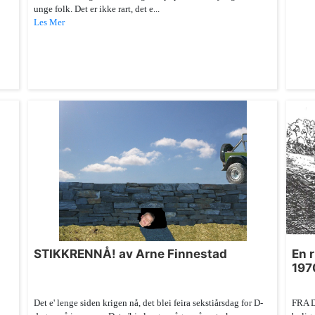
unge folk. Det er ikke rart, det e...
Les Mer
STIKKRENNÅ! av Arne Finnestad
En 
197
Det e' lenge siden krigen nå, det blei feira sekstiårsdag for D-
FRA D