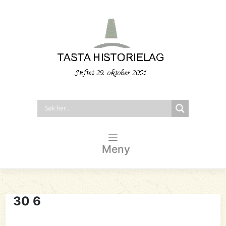
Meny
30 6