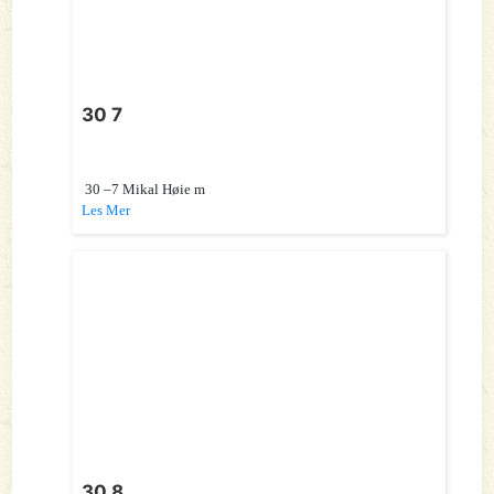
30 7
30 –7 Mikal Høie m
Les Mer
30 8