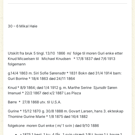
30 – 6 Mikal Høie
Utskilt fra bruk 5 tingl. 13/10 1866 m/ folge til moren Guri enke etter
Knud Micaelsen til
Michael Knudsen
* 17/8 1837 død 7/6 1913
folgemann
g.14/4 1863 m. Siri Sofie Sørensdtr * 1831 Bokn død 31/4 1914 barn:
Guri Borrine * 18/4 1863 død 24/11 1864
Knud * 8/9 1864; død 1/4 1912 g. m. Marthe Serine Sjursdtr Søren
Imanuel * 22/2 1867 død x/2 1887 Las Plaza
Børre * 27/8 1868 utv. til U.S.A.
Gurine * 15/12 1870 g. 30/8 1888 m. Govart Larsen, hans 3. ekteskap
Thomine Gurine Marie * 1/8 1875 død 16/4 1882
folgekone moren Guri enke ( m/ 1 svin ) død 9/10 1886
» 1875 1 hest, 1 ku, 4 får , 1 svin utsæd: 1/8 t. bygg 1 t. havre 1