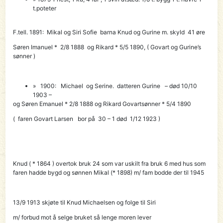
t.poteter
F.tell. 1891
: Mikal
og Siri Sofie barna Knud og Gurine
m. skyld 41 øre
Søren Imanuel * 2/8 1888 og Rikard * 5/5 1890, ( Govart og Gurine’s
sønner )
» 1900: Michael og Serine. datteren Gurine – død 10/10
1903 –
og Søren Emanuel * 2/8 1888 og Rikard Govartsønner * 5/4 1890
( faren Govart Larsen bor på 30 – 1 død 1/12 1923 )
Knud ( * 1864 ) overtok
bruk 24
som var uskilt fra bruk 6 med hus som
faren hadde bygd og sønnen Mikal (* 1898) m/ fam bodde der til 1945
13/9 1913 skjøte til
Knud Michaelsen
og folge til Siri
m/
forbud mot å selge bruket så lenge moren lever