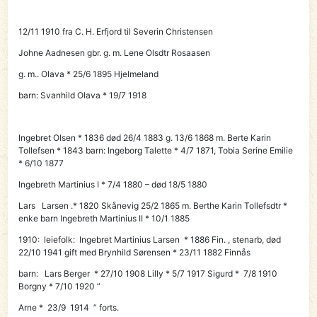
12/11 1910 fra C. H. Erfjord til
Severin Christensen
Johne Aadnesen gbr. g. m. Lene Olsdtr Rosaasen
g. m.. Olava * 25/6 1895 Hjelmeland
barn: Svanhild Olava * 19/7 1918
Ingebret Olsen * 1836 død 26/4 1883 g. 13/6 1868 m. Berte Karin
Tollefsen * 1843 barn: Ingeborg Talette * 4/7 1871, Tobia Serine Emilie
* 6/10 1877
Ingebreth Martinius I * 7/4 1880 – død 18/5 1880
Lars Larsen .* 1820 Skånevig 25/2 1865 m. Berthe Karin Tollefsdtr *
enke barn Ingebreth Martinius II * 10/1 1885
1910: leiefolk:
Ingebret
Martinius Larsen * 1886 Fin. , stenarb, død
22/10 1941 gift med Brynhild Sørensen * 23/11 1882 Finnås
barn: Lars Berger * 27/10 1908 Lilly * 5/7 1917 Sigurd * 7/8 1910
Borgny * 7/10 1920 ”
Arne * 23/9 1914 ” forts.