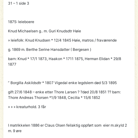
31 – 1 side 3
1875: leieboere
Knud Michaelsen g.. m. Guri Knudsdtr Høie
» leiefolk: Knud Knudsen * 12/4 1845 Høie, matros / fraværende
g. 1869 m. Berthe Serine Hansdatter ( Bergesen )
barn: Knud * 17/1 1873, Haakon * 1711 1875, Herman Elidan * 29/8
1877
” Borgilla Askildsdtr * 1807 Vigedal enke legdslem død 5/3 1895
gift 27/6 1848 – enke etter Thore Larsen ? ?død 20/8 1851 ?? barn:
Thore Andreas Thorsen *1/9 1848, Cecilia * 15/6 1852
» » » kreaturhold. 3 får
I matrikkelen 1886 er Claus Olsen feilaktig oppført som eier
m.skyld 2
m. 9 øre