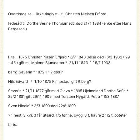
Overdragelse – ikke tinglyst – til
Christen Nielsen Erfjord
føderåd til Dorthe Serine Thorbjørnsdtr død 2171 1884 (enke etter Hans
Bergesen )
F.tell. 1875
Christen Nilsen Erfjord
* 6/7 1843 Jelsa død 16/3 1932 ( 29
– 45 ) gift m. Malene Sjursdatter * 21/11 1843 ” ” 5/7 1933
barn: Severin * 1872 ? ” ? død ?
Nils Edvard * 1/10 1875 Finnestad gift R.berg?
Severin * 21/11 1877 gift med Olava * 1895 Hjelmeland Dorthe Sofie *
25/2 1881 gift 29/11 1905 med Torstein Nygård. Petra * 8/3 1887
Sven Nicolai * 3/3 1890 død 22/8 1899
» 1 hest, 3 kyr, 3 får utsæd: 1/5 tønne. bygg, 3 t. havre 2 1/2 t. poteter
forts.