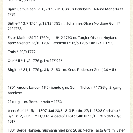
Guri * 26/5 1736
Bjørn Samuelsen g. 6/7 1757 m. Guri Trulsdtr barn. Helena Marie 14/3
1761
Birthe * 13/7 1764 g. 19/12 1793 m. Johannes Olsen Nordbøe Guri I *
21/ 1766
Ester Marie *24/12 1769 g. I 16/12 1790 m. Torgier Olssen, Høyland
barn: Svend * 28/10 1792, Bendichts * 16/5 1796, Ole 17/11 1799
Truls * 29/9 1772
Guri * II * 11/2 1776 g. I m ???????
Birgitte * 31/1 1779 g. 31/12 1801 m. Knud Pedersen Goa ( 30 – 5 )
1801 Anders Larsen 46 år bonde g m. Guri II Trulsdtr * 1736 g. 2. gang
barnløse
?? » » g. II m. Berte Larsdtr * 1753
barn: Guri I * 15/11 1807 død 28/8 1813 Berthe 27/11 1808 Christine *
3/5 1812, Guri II * 11/9 1814 død 8/9 1815 Guri III * 9/11 1816 død 23/8
1817
1801
Berge Hansen
, husmann med jord 26 år, Nedre Tasta Gift m. Ester