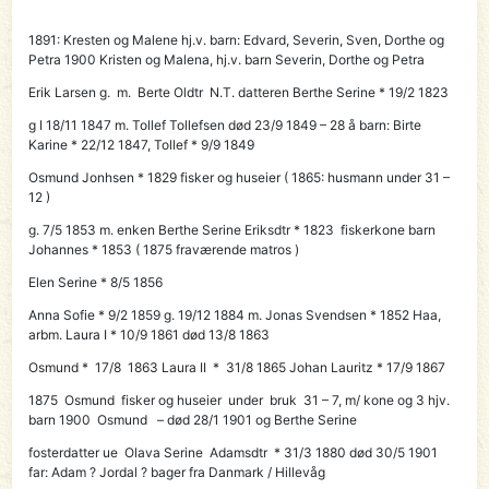
1891: Kresten og Malene hj.v. barn: Edvard, Severin, Sven, Dorthe og
Petra 1900 Kristen og Malena, hj.v. barn Severin, Dorthe og Petra
Erik Larsen g. m. Berte Oldtr N.T. datteren Berthe Serine * 19/2 1823
g I 18/11 1847 m. Tollef Tollefsen død 23/9 1849 – 28 å barn: Birte
Karine * 22/12 1847, Tollef * 9/9 1849
Osmund
Jonhsen * 1829 fisker og huseier
( 1865: husmann under 31 –
12 )
g. 7/5 1853 m. enken Berthe Serine Eriksdtr * 1823 fiskerkone barn
Johannes * 1853 ( 1875 fraværende matros )
Elen Serine * 8/5 1856
Anna Sofie * 9/2 1859 g. 19/12 1884 m. Jonas Svendsen * 1852 Haa,
arbm. Laura I * 10/9 1861 død 13/8 1863
Osmund * 17/8 1863 Laura II * 31/8 1865 Johan Lauritz * 17/9 1867
1875 Osmund fisker og huseier
under bruk 31 – 7,
m/ kone og 3 hjv.
barn 1900 Osmund – død 28/1 1901 og Berthe Serine
fosterdatter ue Olava Serine Adamsdtr * 31/3 1880 død 30/5 1901
far: Adam ? Jordal ? bager fra Danmark / Hillevåg