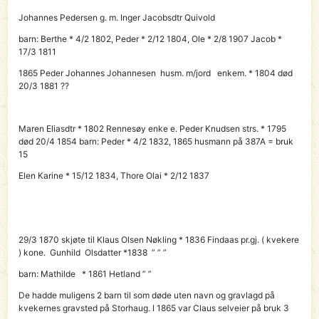
Johannes Pedersen g. m. Inger Jacobsdtr Quivold
barn: Berthe * 4/2 1802,
Peder * 2/12 1804,
Ole * 2/8 1907 Jacob *
17/3 1811
1865
Peder
Johannes Johannesen husm. m/jord enkem. * 1804 død
20/3 1881 ??
Maren
Eliasdtr * 1802 Rennesøy enke e. Peder Knudsen strs. * 1795
død 20/4 1854 barn: Peder * 4/2 1832, 1865 husmann på 387A = bruk
15
Elen Karine * 15/12 1834, Thore Olai * 2/12 1837
29/3 1870 skjøte til
Klaus Olsen Nøkling
* 1836 Findaas pr.gj. ( kvekere
) kone. Gunhild Olsdatter *1838 ” ” ”
barn: Mathilde * 1861 Hetland ” ”
De hadde muligens 2 barn til som døde uten navn og gravlagd på
kvekernes gravsted på Storhaug. I 1865 var Claus selveier på bruk 3