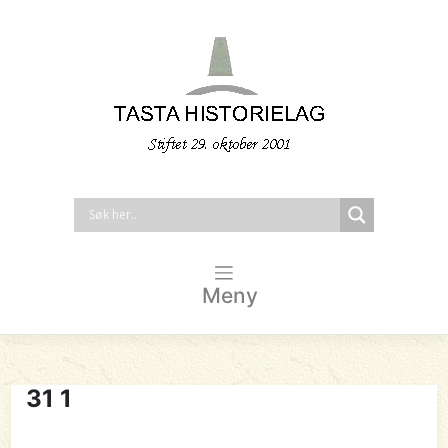
Meny
31 1