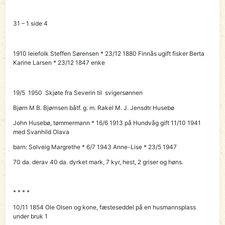
31 – 1 side 4
1910 leiefolk Steffen Sørensen * 23/12 1880 Finnås ugift fisker Berta
Karine Larsen * 23/12 1847 enke
19/5 1950 Skjøte fra Severin til svigersønnen
Bjørn M B. Bjørnsen båtf. g. m. Rakel M. J. Jensdtr Husebø
John Husebø
, tømmermann * 16/6 1913 på Hundvåg gift 11/10 1941
med Svanhild Olava
barn: Solveig Margrethe * 6/7 1943 Anne-Lise * 23/5 1947
70 da. derav 40 da. dyrket mark, 7 kyr, hest, 2 griser og høns.
* * * *
10/11 1854 Ole Olsen og kone, fæsteseddel på en husmannsplass
under bruk 1