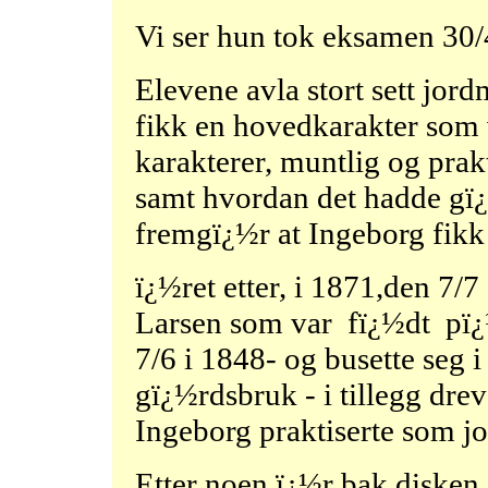
Vi ser hun tok eksamen 30/
Elevene avla stort sett jo
fikk en hovedkarakter som v
karakterer, muntlig og prak
samt hvordan det hadde gï¿½
fremgï¿½r at Ingeborg fikk
ï¿½ret etter, i 1871,den 7/
Larsen som var fï¿½dt pï¿
7/6 i 1848- og busette seg 
gï¿½rdsbruk - i tillegg dre
Ingeborg praktiserte som j
Etter noen ï¿½r bak disken,