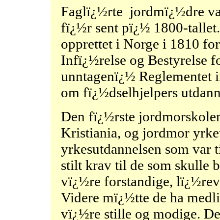
Faglï¿½rte jordmï¿½dre va
fï¿½r sent pï¿½ 1800-talle
opprettet i Norge i 1810 
Infï¿½relse og Bestyrelse 
unntagenï¿½ Reglementet in
om fï¿½dselhjelpers utdanne
Den fï¿½rste jordmorskolen 
Kristiania, og jordmor yrke
yrkesutdannelsen som var ti
stilt krav til de som skull
vï¿½re forstandige, lï¿½rev
Videre mï¿½tte de ha medli
vï¿½re stille og modige. De