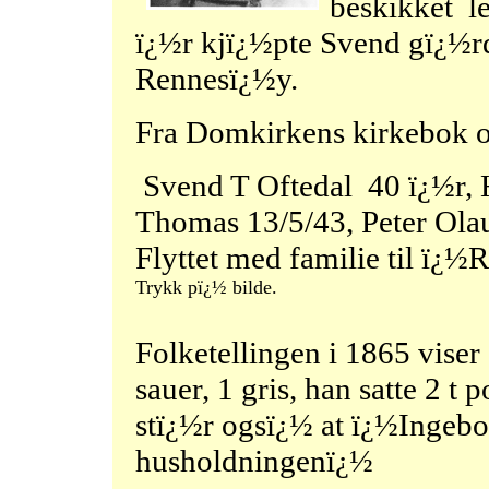
beskikket l
ï¿½r kjï¿½pte Svend gï¿½rd
Rennesï¿½y.
Fra Domkirkens kirkebok ov
Svend T Oftedal 40 ï¿½r, H
Thomas 13/5/43, Peter Ola
Flyttet med familie til ï¿
Trykk pï¿½ bilde.
Folketellingen i 1865 viser
sauer, 1 gris, han satte 2 t
stï¿½r ogsï¿½ at ï¿½Ingeb
husholdningenï¿½