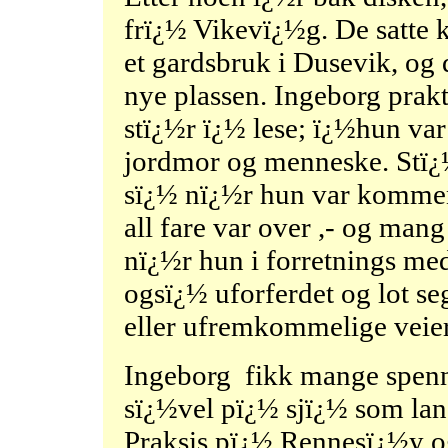
frï¿½ Vikevï¿½g. De satte k
et gardsbruk i Dusevik, og
nye plassen. Ingeborg prak
stï¿½r ï¿½ lese; ï¿½hun va
jordmor og menneske. Stï¿½ 
sï¿½ nï¿½r hun var komme
all fare var over ,- og mang
nï¿½r hun i forretnings me
ogsï¿½ uforferdet og lot s
eller ufremkommelige veie
Ingeborg fikk mange spenne
sï¿½vel pï¿½ sjï¿½ som lan
Praksis pï¿½ Rennesï¿½y og