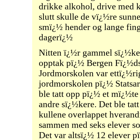
drikke alkohol, drive med k
slutt skulle de vï¿½re sunn
smï¿½ hender og lange fin
dagerï¿½
Nitten ï¿½r gammel sï¿½ke
opptak pï¿½ Bergen Fï¿½dse
Jordmorskolen var ettï¿½ri
jordmorskolen pï¿½ Statsark
ble tatt opp pï¿½ et mï¿½t
andre sï¿½kere. Det ble tatt
kullene overlappet hverandr
sammen med seks elever som
Det var altsï¿½ 12 elever pï