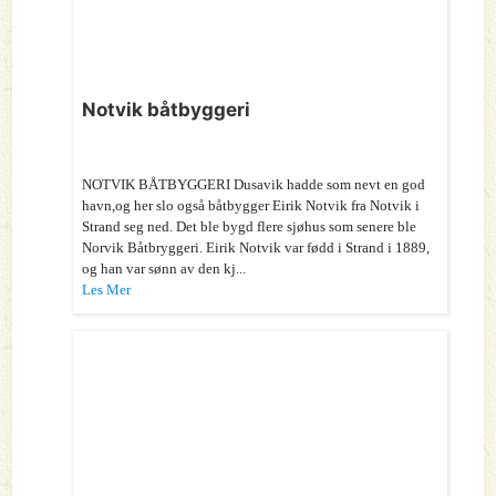
Notvik båtbyggeri
NOTVIK BÅTBYGGERI Dusavik hadde som nevt en god
havn,og her slo også båtbygger Eirik Notvik fra Notvik i
Strand seg ned. Det ble bygd flere sjøhus som senere ble
Norvik Båtbryggeri. Eirik Notvik var fødd i Strand i 1889,
og han var sønn av den kj...
Les Mer