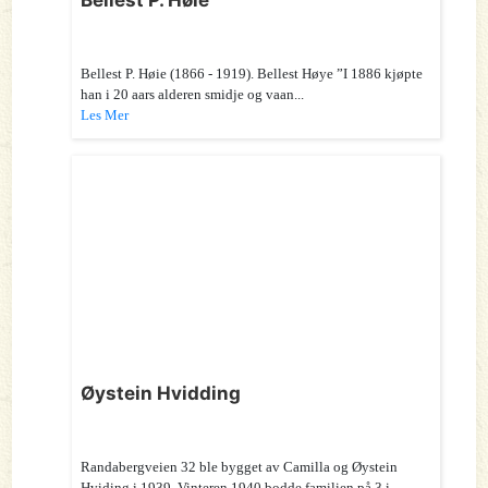
Bellest P. Høie (1866 - 1919). Bellest Høye ”I 1886 kjøpte
han i 20 aars alderen smidje og vaan...
Les Mer
Øystein Hvidding
Randabergveien 32 ble bygget av Camilla og Øystein
Hviding i 1939. Vinteren 1940 bodde familien på 3 i