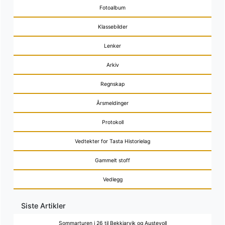
Fotoalbum
Klassebilder
Lenker
Arkiv
Regnskap
Årsmeldinger
Protokoll
Vedtekter for Tasta Historielag
Gammelt stoff
Vedlegg
Siste Artikler
Sommarturen i 26 til Bekkjarvik og Austevoll