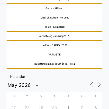
Gunvor Håland
Mødreklubben i korpset
Tasta Husmorlag
Vårmøte og vandring 2025
VÅRVANDRING, 2026
VÅRMØTE
Busetting i minst 2500 år på Tasta
Kalender
M
T
O
T
F
L
S
27
28
29
30
1
2
3