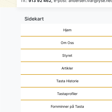
Tlf.:
913 92 462,
e-post:
andersen.ivar@lyse.ne
Sidekart
Hjem
Om Oss
Styret
Artikler
Tasta Historie
Tastaprofiler
Fornminner på Tasta