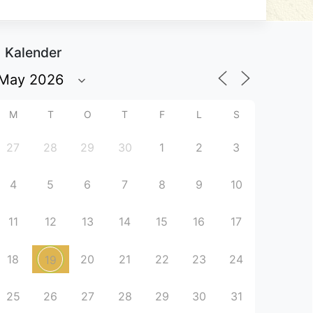
Kalender
M
T
O
T
F
L
S
27
28
29
30
1
2
3
4
5
6
7
8
9
10
11
12
13
14
15
16
17
18
20
21
22
23
24
19
25
26
27
28
29
30
31