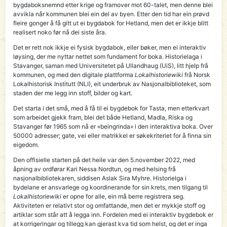
bygdaboksnemnd etter krige og framover mot 60-talet, men denne blei
avvikla når kommunen blei ein del av byen. Etter den tid har ein prøvd
fleire gonger å få gitt ut ei bygdabok for Hetland, men det er ikkje blitt
realisert noko før nå dei siste åra.
Det er rett nok ikkje ei fysisk bygdabok, eller bøker, men ei interaktiv
løysing, der me nyttar nettet som fundament for boka. Historielaga i
Stavanger, saman med Universitetet på Ullandhaug (UiS), litt hjelp frå
kommunen, og med den digitale plattforma
Lokalhistoriewiki
frå Norsk
Lokalhistorisk Institutt (NLI), eit underbruk av Nasjonalbiblioteket, som
staden der me legg inn stoff, bilder og kart.
Det starta i det små, med å få til ei bygdebok for Tasta, men etterkvart
som arbeidet gjekk fram, blei det både Hetland, Madla, Riska og
Stavanger før 1965 som nå er «beingrinda» i den interaktiva boka. Over
50000 adresser; gate, vei eller matrikkel er søkekriteriet for å finna sin
eigedom.
Den offisielle starten på det heile var den 5.november 2022, med
åpning av ordførar Kari Nessa Nordtun, og med helsing frå
nasjonalbibliotekaren, siddisen Aslak Sira Myhre. Historielga i
bydelane er ansvarlege og koordinerande for sin krets, men tilgang til
Lokalhistoriewiki
er opne for alle, ein må berre registrera seg.
Aktiviteten er relativt stor og omfattande, men det er mykkje stoff og
artiklar som står att å legga inn. Fordelen med ei interaktiv bygdebok er
at korrigeringar og tillegg kan gjerast kva tid som helst, og det er inga