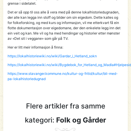
grense i sidetalet.
Det er så opp til oss alle å vera med på denne lokalhistoriedugnaden,
der alle kan legga inn stoff og bilder om sin eigedom. Dette kalles og
for folkeforsking, og med kurs og informasjon, vil me etterkvart få ein
flotte dokumentasjon over eigedomane, der den enkelete legg inn det
ein veit og kan. Me vil og ha med hendingar og historier etter mønster
av «Det sit i veggane» som går på TV.
Her er litt meir informasjon å finna:
https://lokalhistoriewiki.no/wiki/Gardar_i_Hetland_sokn
https://lokalhistoriewiki.no/wiki/Bygdebok_for_Hetland_og_Madla#Hjelpesid
https://www.stavanger.kommune.no/kultur-og-fritid/kultur/bli-med-
pa-lokalhistoriedugnad
Flere artikler fra samme
kategori:
Folk og Gårder