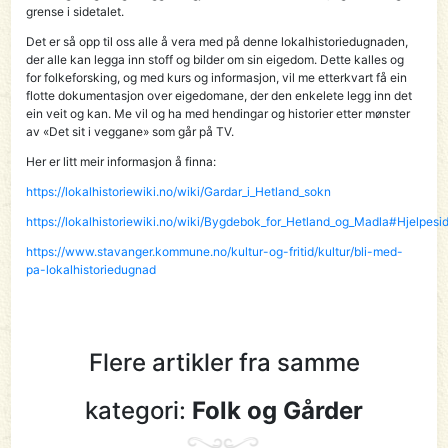
grense i sidetalet.
Det er så opp til oss alle å vera med på denne lokalhistoriedugnaden,
der alle kan legga inn stoff og bilder om sin eigedom. Dette kalles og
for folkeforsking, og med kurs og informasjon, vil me etterkvart få ein
flotte dokumentasjon over eigedomane, der den enkelete legg inn det
ein veit og kan. Me vil og ha med hendingar og historier etter mønster
av «Det sit i veggane» som går på TV.
Her er litt meir informasjon å finna:
https://lokalhistoriewiki.no/wiki/Gardar_i_Hetland_sokn
https://lokalhistoriewiki.no/wiki/Bygdebok_for_Hetland_og_Madla#Hjelpesid
https://www.stavanger.kommune.no/kultur-og-fritid/kultur/bli-med-
pa-lokalhistoriedugnad
Flere artikler fra samme
kategori:
Folk og Gårder