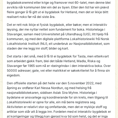
bygdaboksnemnd etter krige og framover mot 60-talet, men denne blei
avvikla når kommunen blei ein del av byen. Etter den tid har ein prøvd
fleire gonger å få gitt ut ei bygdabok for Hetland, men det er ikkje blitt
realisert noko før nå dei siste åra.
Det er rett nok ikkje ei fysisk bygdabok, eller bøker, men ei interaktiv
løysing, der me nyttar nettet som fundament for boka. Historielaga i
Stavanger, saman med Universitetet på Ullandhaug (UiS), litt hjelp frå
kommunen, og med den digitale plattforma
Lokalhistoriewiki
frå Norsk
Lokalhistorisk Institutt (NLI), eit underbruk av Nasjonalbiblioteket, som
staden der me legg inn stoff, bilder og kart.
Det starta i det små, med å få til ei bygdebok for Tasta, men etterkvart
som arbeidet gjekk fram, blei det både Hetland, Madla, Riska og
Stavanger før 1965 som nå er «beingrinda» i den interaktiva boka. Over
50000 adresser; gate, vei eller matrikkel er søkekriteriet for å finna sin
eigedom.
Den offisielle starten på det heile var den 5.november 2022, med
åpning av ordførar Kari Nessa Nordtun, og med helsing frå
nasjonalbibliotekaren, siddisen Aslak Sira Myhre. Historielga i
bydelane er ansvarlege og koordinerande for sin krets, men tilgang til
Lokalhistoriewiki
er opne for alle, ein må berre registrera seg.
Aktiviteten er relativt stor og omfattande, men det er mykkje stoff og
artiklar som står att å legga inn. Fordelen med ei interaktiv bygdebok er
at korrigeringar og tillegg kan gjerast kva tid som helst, og det er inga