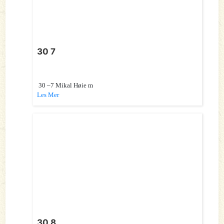
30 7
30 –7 Mikal Høie m
Les Mer
30 8