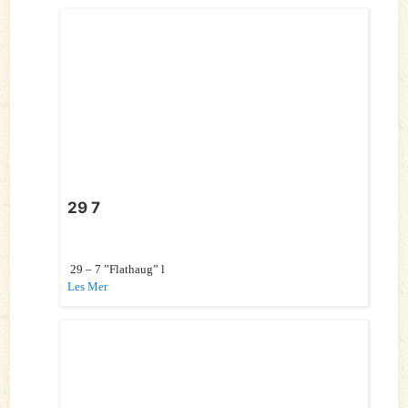
29 7
29 – 7 ”Flathaug” l
Les Mer