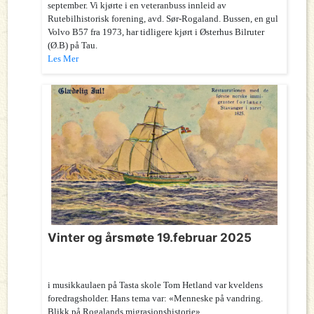
september. Vi kjørte i en veteranbuss innleid av
Rutebilhistorisk forening, avd. Sør-Rogaland. Bussen, en gul
Volvo B57 fra 1973, har tidligere kjørt i Østerhus Bilruter
(Ø.B) på Tau.
Les Mer
Vinter og årsmøte 19.februar 2025
i musikkaulaen på Tasta skole Tom Hetland var kveldens
foredragsholder. Hans tema var: «Menneske på vandring.
Blikk på Rogalands migrasjonshistorie»