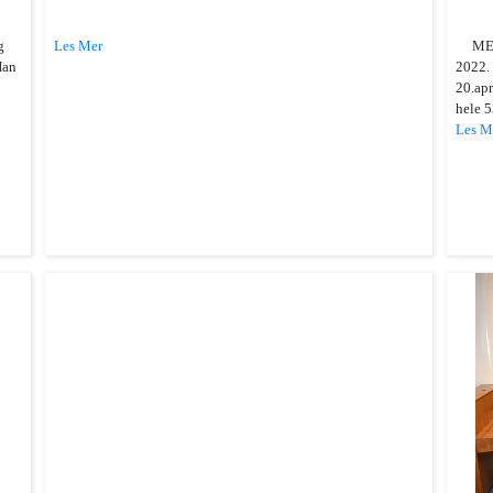
g
Les Mer
MEDL
Han
2022.
20.ap
hele 5
Les M