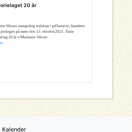
orielaget 20 år
ne Wieser, mangeårig redaktør i påTastavis, framførte
 prologen på møte den 13. oktober,2021: Tasta
ielag 20 år v/Marianne Wieser
er
Kalender