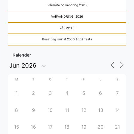
Vårmøte og vandring 2025
VÅRVANDRING, 2026
VÅRMØTE
Busetting i minst 2500 år på Tasta
Kalender
M
T
O
T
F
L
S
1
2
3
4
5
6
7
8
9
10
11
12
13
14
15
16
17
18
19
20
21