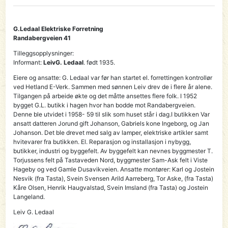
G.Ledaal Elektriske Forretning
Randabergveien 41
Tilleggsopplysninger:
Informant:
LeivG. Ledaal
. født 1935.
Eiere og ansatte: G. Ledaal var før han startet el. forrettingen kontrollør
ved Hetland E-Verk. Sammen med sønnen Leiv drev de i flere år alene.
Tilgangen på arbeide økte og det måtte ansettes flere folk. I 1952
bygget G.L. butikk i hagen hvor han bodde mot Randabergveien.
Denne ble utvidet i 1958- 59 til slik som huset står i dag.I butikken Var
ansatt datteren Jorund gift Johanson, Gabriels kone Ingeborg, og Jan
Johanson. Det ble drevet med salg av lamper, elektriske artikler samt
hvitevarer fra butikken. El. Reparasjon og installasjon i nybygg,
butikker, industri og byggefelt. Av byggefelt kan nevnes byggmester T.
Torjussens felt på Tastaveden Nord, byggmester Sam-Ask felt i Viste
Hageby og ved Gamle Dusavikveien. Ansatte montører: Karl og Jostein
Nesvik (fra Tasta), Svein Svensen Arild Aarreberg, Tor Aske, (fra Tasta)
Kåre Olsen, Henrik Haugvalstad, Svein Imsland (fra Tasta) og Jostein
Langeland.
Leiv G. Ledaal