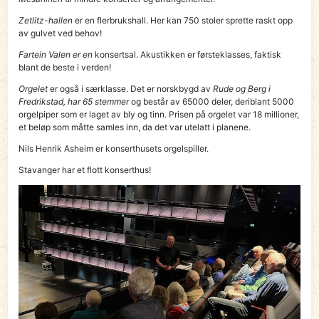
Zetlitz-hallen
er en flerbrukshall. Her kan 750 stoler sprette raskt opp
av gulvet ved behov!
Fartein Valen er en
konsertsal. Akustikken er førsteklasses, faktisk
blant de beste i verden!
Orgelet
er også i særklasse. Det er norskbygd av
Rude og Berg i
Fredrikstad, har 65 stemmer
og består av 65000 deler, deriblant 5000
orgelpiper som er laget av bly og tinn. Prisen på orgelet var 18 millioner,
et beløp som måtte samles inn, da det var utelatt i planene.
Nils Henrik Asheim er konserthusets orgelspiller.
Stavanger har et flott konserthus!