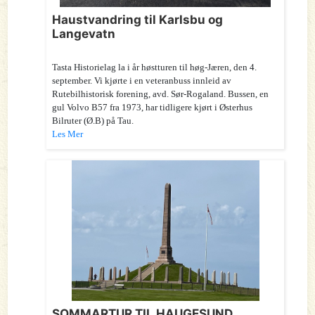
Haustvandring til Karlsbu og
Langevatn
Tasta Historielag la i år høstturen til høg-Jæren, den 4.
september. Vi kjørte i en veteranbuss innleid av
Rutebilhistorisk forening, avd. Sør-Rogaland. Bussen, en
gul Volvo B57 fra 1973, har tidligere kjørt i Østerhus
Bilruter (Ø.B) på Tau.
Les Mer
SOMMARTUR TIL HAUGESUND,