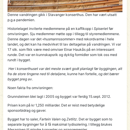
Denne vandringen gikk i Stavanger konserthus. Den har vært utsatt
p.g.a pandemien.
Historielaget inviterte medlemmene på en kaffikopp i
Spiseriet
før
omvisningen. Sju medlemmer møtte opp i tillegg til styremedlemmene.
Denne dagen var det «
husmannssommer»
med rekordvarme i hele
landet, og det kan ha medvirket til lav deltagelse på vandringen. Vi var
17 stk. som fikk være med omviser Einar Haukås på en interessant
runde. Det var en kunnskapsrik og dyktig formidler som tok oss med
rundt i bygget.
Her i konserthuset var det meste svært godt planlagt før byggingen, alt
fra de store tingene ned til detaljene,
kunne han fortelle,
og det bærer
bygget preg av.
Noen fakta fra omvisningen:
Grunnsteinen blei lagt i 2005 og bygget var ferdig 15.sept. 2012.
Prisen kom på kr 1,250 milliarder. Det er reist med betydelige
sponsorbidrag og gaver.
Bygget har to saler,
Fartein Valen
og
Zetlitz
. Det er bygget som to
separate bygninger for å få maksimal lydisolering. I tillegg brukes
Mesaninen
til mindre konserter og arrangementer.