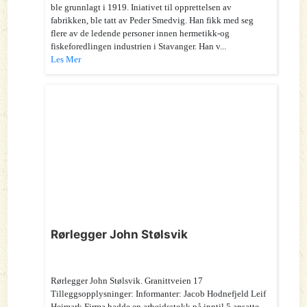
ble grunnlagt i 1919. Iniativet til opprettelsen av
fabrikken, ble tatt av Peder Smedvig. Han fikk med seg
flere av de ledende personer innen hermetikk-og
fiskeforedlingen industrien i Stavanger. Han v...
Les Mer
Rørlegger John Stølsvik
Rørlegger John Stølsvik. Granittveien 17
Tilleggsopplysninger: Informanter: Jacob Hodnefjeld Leif
Heimark Firma hadde en arbeidsstokk på inntil 5 ansatte.