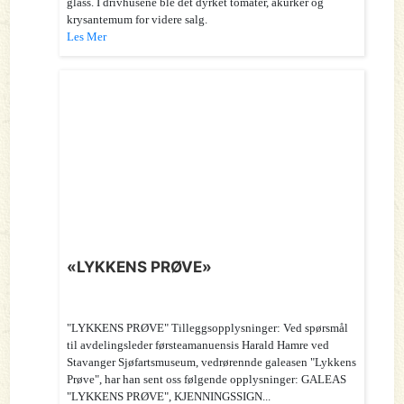
glass. I drivhusene ble det dyrket tomater, akurker og
krysantemum for videre salg.
Les Mer
«LYKKENS PRØVE»
"LYKKENS PRØVE" Tilleggsopplysninger: Ved spørsmål
til avdelingsleder førsteamanuensis Harald Hamre ved
Stavanger Sjøfartsmuseum, vedrørennde galeasen "Lykkens
Prøve", har han sent oss følgende opplysninger: GALEAS
"LYKKENS PRØVE", KJENNINGSSIGN...