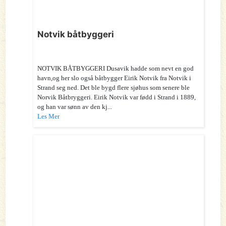
Notvik båtbyggeri
NOTVIK BÅTBYGGERI Dusavik hadde som nevt en god
havn,og her slo også båtbygger Eirik Notvik fra Notvik i
Strand seg ned. Det ble bygd flere sjøhus som senere ble
Norvik Båtbryggeri. Eirik Notvik var fødd i Strand i 1889,
og han var sønn av den kj...
Les Mer