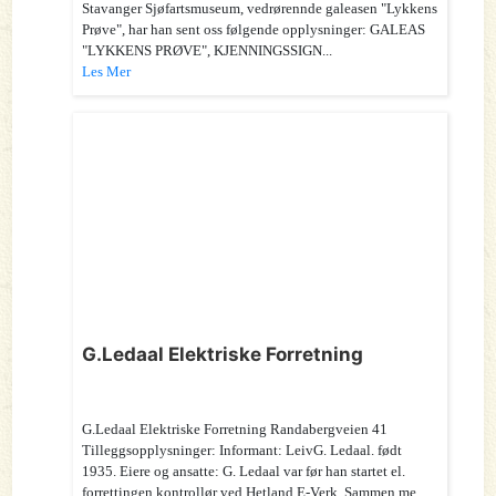
Stavanger Sjøfartsmuseum, vedrørennde galeasen "Lykkens
Prøve", har han sent oss følgende opplysninger: GALEAS
"LYKKENS PRØVE", KJENNINGSSIGN...
Les Mer
G.Ledaal Elektriske Forretning
G.Ledaal Elektriske Forretning Randabergveien 41
Tilleggsopplysninger: Informant: LeivG. Ledaal. født
1935. Eiere og ansatte: G. Ledaal var før han startet el.
forrettingen kontrollør ved Hetland E-Verk. Sammen me...