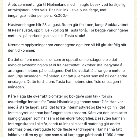
Årets sommertur går til Hjelmeland med innlagte besøk ved forskjellig
attraksjoner under veis. Pris blir: inklusive buss, ferge, mat,
inngangsbilletter per. pers. Kr.300.-
Høstvandringen blir 28. august. Ruten går fra Loen, langs Stokkavatnet
til Resinaustet, opp til Leikvoll og til Tasta torjå. For begge vandringene
møtes vi på parkeringsplassen til Tasta skole!
Nærmere opplysninger om vandringene og turen vil bli gitt skriftlig når
den tid kommer.
Da det er flere medlemmer som er opptatt om torsdagene ble det
avholdt avstemning om at vi fra høstmøtet i oktober skal begynne å
arrangere møtene på onsdagene. Det ble vedtatt å arrangere møtene
den 3dje onsdagen i måneden, unntatt julemøtet som må bli den andre
onsdagen. Dette fordi Lions Tasta har møtene sine 1ste onsdagen i
måneden.
Kåre Haga ble overrakt blomster og bokgave som takk for sin
uvurderlige innsats for Tasta Historielag gjennom snart 7 år. Han var
med å starte laget, satt i det første interimsstyret og ble valgt inn i det
første styret, der han har fungert som kasserer. Kåre var den som satte
igang gruppen som har samlet inn eldre fotografier. Dessuten har han
ført regnskapet i alle år, sendt ut innkallelser til møter og gitt andre
informasjoner, vært guide for de fleste vandringene. Han har nå tatt
initiativet til en ny gruppe som skal kartlegge gårdsbruk i 1950 årene