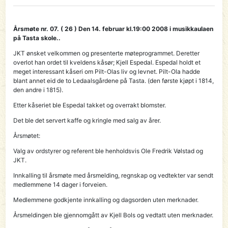
Årsmøte nr. 07. ( 26 ) Den 14. februar kl.19:00 2008 i musikkaulaen
på Tasta skole..
JKT ønsket velkommen og presenterte møteprogrammet. Deretter
overlot han ordet til kveldens kåsør; Kjell Espedal. Espedal holdt et
meget interessant kåseri om Pilt-Olas liv og levnet. Pilt-Ola hadde
blant annet eid de to Ledaalsgårdene på Tasta. (den første kjøpt i 1814,
den andre i 1815).
Etter kåseriet ble Espedal takket og overrakt blomster.
Det ble det servert kaffe og kringle med salg av årer.
Årsmøtet:
Valg av ordstyrer og referent ble henholdsvis Ole Fredrik Vølstad og
JKT.
Innkalling til årsmøte med årsmelding, regnskap og vedtekter var sendt
medlemmene 14 dager i forveien.
Medlemmene godkjente innkalling og dagsorden uten merknader.
Årsmeldingen ble gjennomgått av Kjell Bols og vedtatt uten merknader.