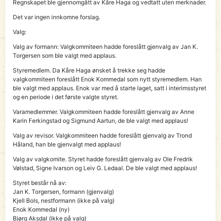
Regnskapet ble gjennomgått av Kåre Haga og vedtatt uten merknader.
Det var ingen innkomne forslag.
Valg:
Valg av formann: Valgkommiteen hadde foreslått gjenvalg av Jan K.
Torgersen som ble valgt med applaus.
Styremedlem. Da Kåre Haga ønsket å trekke seg hadde
valgkommiteen foreslått Enok Kommedal som nytt styremedlem. Han
ble valgt med applaus. Enok var med å starte laget, satt i interimsstyret
og en periode i det første valgte styret.
Varamedlemmer. Valgkommiteen hadde foreslått gjenvalg av Anne
Karin Ferkingstad og Sigmund Aartun, de ble valgt med applaus!
Valg av revisor. Valgkommiteen hadde foreslått gjenvalg av Trond
Håland, han ble gjenvalgt med applaus!
Valg av valgkomite. Styret hadde foreslått gjenvalg av Ole Fredrik
Vølstad, Signe Ivarson og Leiv G. Ledaal. De ble valgt med applaus!
Styret består nå av:
Jan K. Torgersen, formann (gjenvalg)
Kjell Bols, nestformann (ikke på valg)
Enok Kommedal (ny)
Bjørg Aksdal (ikke på valg)