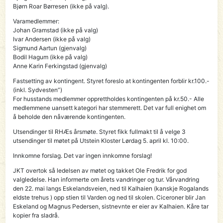
Bjørn Roar Børresen (ikke på valg).
Varamedlemmer:
Johan Gramstad (ikke på valg)
Ivar Andersen (ikke på valg)
Sigmund Aartun (gjenvalg)
Bodil Hagum (ikke på valg)
Anne Karin Ferkingstad (gjenvalg)
Fastsetting av kontingent. Styret foreslo at kontingenten forblir kr.100.-
(inkl. Sydvesten”)
For husstands medlemmer opprettholdes kontingenten på kr.50.- Alle
medlemmene uansett kategori har stemmerett. Det var full enighet om
å beholde den nåværende kontingenten.
Utsendinger til RHÆs årsmøte. Styret fikk fullmakt til å velge 3
utsendinger til møtet på Utstein Kloster Lørdag 5. april kl. 10:00.
Innkomne forslag. Det var ingen innkomne forslag!
JKT overtok så ledelsen av møtet og takket Ole Fredrik for god
valgledelse. Han informerte om årets vandringer og tur. Vårvandring
den 22. mai langs Eskelandsveien, ned til Kalhaien (kanskje Rogalands
eldste trehus ) opp stien til Varden og ned til skolen. Ciceroner blir Jan
Eskeland og Magnus Pedersen, sistnevnte er eier av Kalhaien. Kåre tar
kopier fra sladrå.