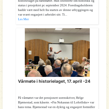
historielaget på høstmøtet. Hun orienterte om historikk og
status i prosjektet pr. september 2024. Foredragsholderen
hadde vært med helt fra starten av denne utbyggingen og
var svært engasjert i arbeidet sitt. Ti...
Les Mer
Vårmøte i historielaget, 17. april -24
På vårmøtet var det pensjonert sorenskriver, Helge
Bjørnestad, som kåserte. «Fra Nokasran til Lofotfiske» var
hans tema. Bjørnestad var en dyktig og engasjert formidler