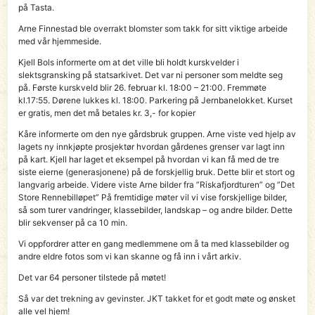
på Tasta.
Arne Finnestad ble overrakt blomster som takk for sitt viktige arbeide
med vår hjemmeside.
Kjell Bols informerte om at det ville bli holdt kurskvelder i
slektsgransking på statsarkivet. Det var ni personer som meldte seg
på. Første kurskveld blir 26. februar kl. 18:00 – 21:00. Fremmøte
kl.17:55. Dørene lukkes kl. 18:00. Parkering på Jernbanelokket. Kurset
er gratis, men det må betales kr. 3,- for kopier
Kåre informerte om den nye gårdsbruk gruppen. Arne viste ved hjelp av
lagets ny innkjøpte prosjektør hvordan gårdenes grenser var lagt inn
på kart. Kjell har laget et eksempel på hvordan vi kan få med de tre
siste eierne (generasjonene) på de forskjellig bruk. Dette blir et stort og
langvarig arbeide. Videre viste Arne bilder fra ”Riskafjordturen” og ”Det
Store Rennebilløpet” På fremtidige møter vil vi vise forskjellige bilder,
så som turer vandringer, klassebilder, landskap – og andre bilder. Dette
blir sekvenser på ca 10 min.
Vi oppfordrer atter en gang medlemmene om å ta med klassebilder og
andre eldre fotos som vi kan skanne og få inn i vårt arkiv.
Det var 64 personer tilstede på møtet!
Så var det trekning av gevinster. JKT takket for et godt møte og ønsket
alle vel hjem!