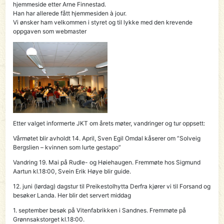
hjemmeside etter Arne Finnestad.
Han har allerede fått hjemmesiden à jour.
Vi ønsker ham velkommen i styret og til lykke med den krevende
oppgaven som webmaster
Etter valget informerte JKT om årets møter, vandringer og tur oppsett:
Vårmøtet blir avholdt 14. April, Sven Egil Omdal kåserer om ”Solveig
Bergslien – kvinnen som lurte gestapo”
Vandring 19. Mai på Rudle- og Høiehaugen. Fremmøte hos Sigmund
Aartun kl.18:00, Svein Erik Høye blir guide.
12. juni (lørdag) dagstur til Preikestolhytta Derfra kjører vi til Forsand og
besøker Landa. Her blir det servert middag
1. september besøk på Vitenfabrikken i Sandnes. Fremmøte på
Grønnsakstorget kl.18:00.