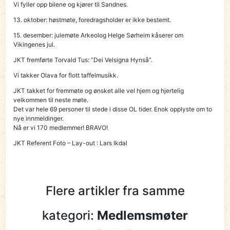
Vi fyller opp bilene og kjører til Sandnes.
13. oktober: høstmøte, foredragsholder er ikke bestemt.
15. desember: julemøte Arkeolog Helge Sørheim kåserer om
Vikingenes jul.
JKT fremførte Torvald Tus: ”Dei Velsigna Hynså”.
Vi takker Olava for flott taffelmusikk.
JKT takket for fremmøte og ønsket alle vel hjem og hjertelig
velkommen til neste møte.
Det var hele 69 personer til stede i disse OL tider. Enok opplyste om to
nye innmeldinger.
Nå er vi 170 medlemmer! BRAVO!
JKT Referent Foto – Lay-out : Lars Ikdal
Flere artikler fra samme
kategori:
Medlemsmøter