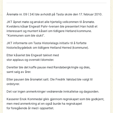
Åremøte nr. 09 ( 34) ble avholdt på Tasta skole den 17. februar 2010.
JKT åpnet møte og ønsket alle hjertelig velkommen til årsmøte.
Kveldens kåsør Engwall Pahr-Iversen ble presentert Han holdt et
interessant og muntert kåseri om tidligere Hetland kommune.
”Kommunen som ble slukt”.
JKT informerte om Tasta Historielags initiativ til å forfatte
historie/bygdebok om tidligere Hetland Herred (kommune).
Etter kåseriet ble Engwall takket med
stor applaus og overrakt blomster.
Deretter ble det kaffe pause med Randabergkringle og drøs,
samt salg av årer.
Etter pausen ble årsmøtet satt. Ole Fredrik Vølstad ble valgt til
ordstyrer.
Det var ingen anmerkninger vedrørende innkallelse og dagsorden.
Kasserer Enok Kommedal gikk gjennom regnskapet som ble godkjent,
men med anmerkning at en også burde ha regnskapet
for foregående år med i oppsettet.