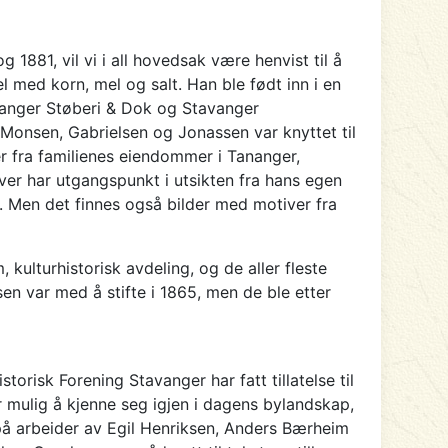
881, vil vi i all hovedsak være henvist til å
 med korn, mel og salt. Han ble født inn i en
vanger Støberi & Dok og Stavanger
Monsen, Gabrielsen og Jonassen var knyttet til
 fra familienes eiendommer i Tananger,
er har utgangspunkt i utsikten fra hans egen
. Men det finnes også bilder med motiver fra
kulturhistorisk avdeling, og de aller fleste
en var med å stifte i 1865, men de ble etter
risk Forening Stavanger har fatt tillatelse til
er mulig å kjenne seg igjen i dagens bylandskap,
 på arbeider av Egil Henriksen, Anders Bærheim