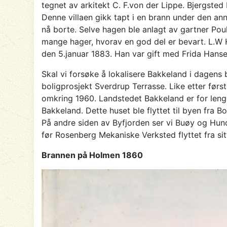
tegnet av arkitekt C. F.von der Lippe. Bjergsted 
Denne villaen gikk tapt i en brann under den an
nå borte. Selve hagen ble anlagt av gartner Poul
mange hager, hvorav en god del er bevart. L.W Ha
den 5.januar 1883. Han var gift med Frida Hansen
Skal vi forsøke å lokalisere Bakkeland i dagen
boligprosjekt Sverdrup Terrasse. Like etter før
omkring 1960. Landstedet Bakkeland er for leng
Bakkeland. Dette huset ble flyttet til byen fra Bo
På andre siden av Byfjorden ser vi Buøy og Hun
før Rosenberg Mekaniske Verksted flyttet fra sit
Brannen på Holmen 1860