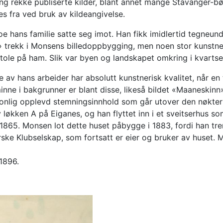
g rekke publiserte kilder, blant annet mange Stavanger-bøke
es fra ved bruk av kildeangivelse.
e hans familie satte seg imot. Han fikk imidlertid tegneun
» trekk i Monsens billedoppbygging, men noen stor kunstne
n stole på ham. Slik var byen og landskapet omkring i kvart
 av hans arbeider har absolutt kunstnerisk kvalitet, når en 
inne i bakgrunner er blant disse, likeså bildet «Maaneskinn
sonlig opplevd stemningsinnhold som går utover den nøkter
løkken A på Eiganes, og han flyttet inn i et sveitserhus so
1865. Monsen lot dette huset påbygge i 1883, fordi han treng
ke Klubselskap, som fortsatt er eier og bruker av huset. 
1896.