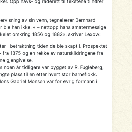
r. Opp havs- og råderett til tekstene tilhører
dervisning av sin venn, tegnelærer Bernhard
r ble han ikke. « – nettopp hans amatørmessige
sekeIet omkring 1856 og 1882», skriver Lexow:
tar i betraktning tiden de ble skapt i. Prospektet
» fra 1875 og en rekke av naturskildringene fra
ne gjengivelse.
m noen år tidligere var bygget av R. Fugleberg,
te plass til en etter hvert stor barneflokk. I
Mons Gabriel Monsen var for øvrig formann i