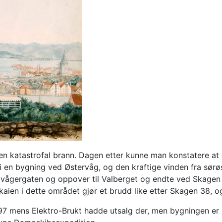
en katastrofal brann. Dagen etter kunne man konstatere at
i en bygning ved Østervåg, og den kraftige vinden fra sørø
vågergaten og oppover til Valberget og endte ved Skagen 
aien i dette området gjør et brudd like etter Skagen 38, o
7 mens Elektro-Brukt hadde utsalg der, men bygningen er nå t