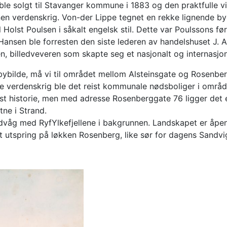
ble solgt til Stavanger kommune i 1883 og den praktfulle vil
nen verdenskrig. Von-der Lippe tegnet en rekke lignende byg
 Holst Poulsen i såkalt engelsk stil. Dette var Poulssons fø
nsen ble forresten den siste lederen av handelshuset J. A. 
, billedveveren som skapte seg et nasjonalt og internasjonal
s bybilde, må vi til området mellom Alsteinsgate og Rosenb
ste verdenskrig ble det reist kommunale nødsboliger i områd
st historie, men med adresse Rosenberggate 76 ligger det e
tne i Strand.
dvåg med RyfYlkefjellene i bakgrunnen. Landskapet er åpe
t utspring på løkken Rosenberg, like sør for dagens Sandvig