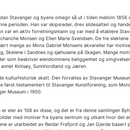
dan Stavanger og byens omegn så ut i tiden mellom 1856 og 1
e perioden. Han var skipsreder, drev sildesalteri og handel
n var en aktiv forretningsmann og var med å etablere Sta
 Schanche Monsen og Ellen Marie Svendsen. De tre slektene 
vært mange av Mons Gabriel Monsens akvareller har motiver
g, Skeiene i Sandnes og sjøhusene på Skagen. Mange motiv
teder som beskriver eiendommens beliggenhet og omgivelser
ant annet Kvitsøy, Sunnhordland og Jæren.
kulturhistorisk skatt. Den forvaltes av Stavanger Museum, 
le først testamentert til Stavanger Kunstforening, som Mons
ger Museum i 1950.
eier av 108 av disse, og det er fra denne samlingen Byhisto
på bilder med motiver fra byens sentrum og utkant hvor det 
ldene er utarbeidet av Reidar Frafjord og Jan Gjerde basert