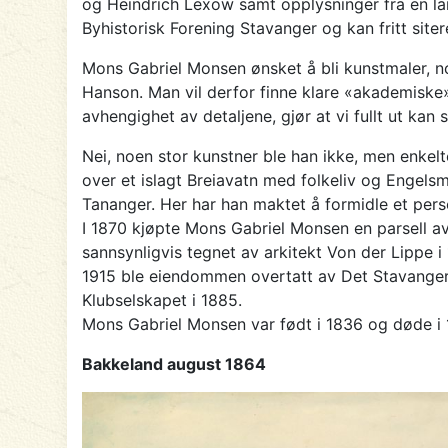
og Heindrich Lexow samt opplysninger fra en lan
Byhistorisk Forening Stavanger og kan fritt siter
Mons Gabriel Monsen ønsket å bli kunstmaler, no
Hanson. Man vil derfor finne klare «akademiske
avhengighet av detaljene, gjør at vi fullt ut ka
Nei, noen stor kunstner ble han ikke, men enkelte
over et islagt Breiavatn med folkeliv og Engelsm
Tananger. Her har han maktet å formidle et per
I 1870 kjøpte Mons Gabriel Monsen en parsell av 
sannsynligvis tegnet av arkitekt Von der Lippe i 
1915 ble eiendommen overtatt av Det Stavangers
Klubselskapet i 1885.
Mons Gabriel Monsen var født i 1836 og døde i 
Bakkeland august 1864