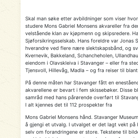
Skal man søke etter avbildninger som viser hvor
studere Mons Gabriel Monsens akvareller fra denn
velstående klan av kjøpmenn og skipsredere. Ha
Sjøforsikringsselskab. Hans foreldre var Jonas
hverandre ved flere nære slektskapsbånd, og s
Kvernevik, Bakkeland, Schancheholen, Ullandhau
eiendom i Olavskleiva i Stavanger – eller fra s
Tjensvoll, Hillevåg, Madla – og fra reiser til bl
På denne måten har Stavanger fått en enestående 
akvarellene er bevart i fem skissebøker. Disse b
samråd med hans pårørende overført til Stavan
I alt kjennes det til 112 prospekter fra
Mons Gabriel Monsens hånd. Stavanger Museum er 
å gjengi et utvalg. I utvalget er det lagt vekt 
selv om forandringene er store. Tekstene til bi