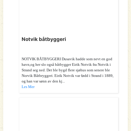
Notvik båtbyggeri
NOTVIK BÅTBYGGERI Dusavik hadde som nevt en god
havn,og her slo også båtbygger Eirik Notvik fra Notvik i
Strand seg ned. Det ble bygd flere sjøhus som senere ble
Norvik Båtbryggeri. Eirik Notvik var fødd i Strand i 1889,
og han var sønn av den kj...
Les Mer