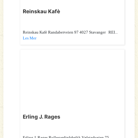
Reinskau Kafè
Reinskau Kafè Randaberveien 97 4027 Stavanger REI...
Les Mer
Erling J. Rages
Erling J. Rages Rullegardinfabrikk Vølstadveien 75