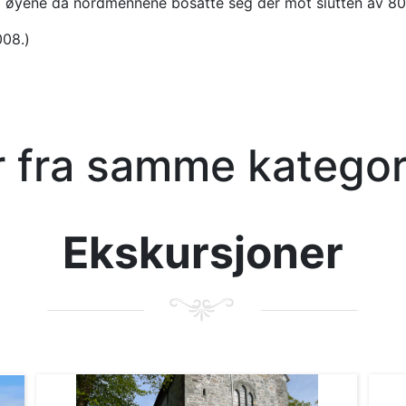
på øyene da nordmennene bosatte seg der mot slutten av 800
008.)
er fra samme kategor
Ekskursjoner