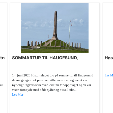
atn
SOMMARTUR TIL HAUGESUND,
Høs
14. juni 2025 Historielaget dro på sommertur til Haugesund
Les M
denne gangen. 24 personer ville være med og været var
gul
nydelig! Ingvars reiser var leid inn for oppdraget og vi var
svært fornøyde med både sjåfør og buss. I Aks...
Les Mer