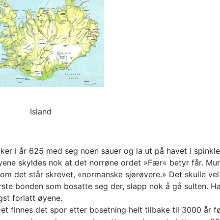
Island
r i år 625 med seg noen sauer og la ut på havet i spinkle s
yene skyldes nok at det norrøne ordet »Fær« betyr får. Mu
som det står skrevet, «normanske sjørøvere.» Det skulle ve
rste bonden som bosatte seg der, slapp nok å gå sulten. Han
st forlatt øyene.
t finnes det spor etter bosetning helt tilbake til 3000 år 