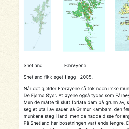
Shetland Færøyene 
Shetland fikk eget flagg i 2005.
Når det gjelder Færøyene så tok noen irske munke
De Fjerne Øyer. At øyene også tydes som Fåreø
Men de måtte til slutt forlate dem på grunn av, 
seg et utall av sauer, så Grimur Kambam, den fø
munkene steg i land, men da hadde disse forleng
På Shetland har bosetningen vart enda lengre. De