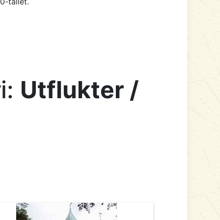
-tallet.
i:
Utflukter /