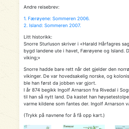
Andre reisebrev:
1. Færøyene: Sommeren 2006.
2. Island: Sommeren 2007.
Litt historikk:
Snorre Sturluson skriver i «Harald Hårfagres sa
bygd landene ute i havet, Færøyene og Island. Da
viking;»
Snorre hadde bare rett når det gjelder den norr
vikinger. De var hovedsakelig norske, og koloni
ble han først da jobben var gjort.
I år 874 begikk Ingolf Arnarson fra Rivedal i S
til han så nytt land. Da kastet han høysetestol
varme kildene som fantes der. Ingolf Arnarson v
(Trykk på navnene for å få opp kart.)