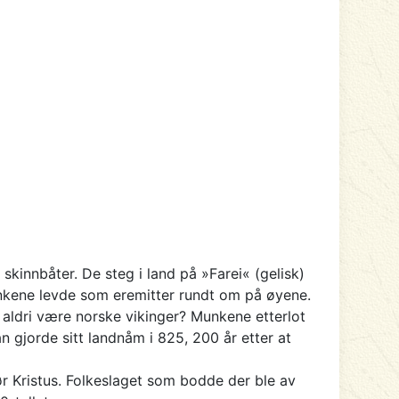
kinnbåter. De steg i land på »Farei« (gelisk)
nkene levde som eremitter rundt om på øyene.
l aldri være norske vikinger? Munkene etterlot
 gjorde sitt landnåm i 825, 200 år etter at
før Kristus. Folkeslaget som bodde der ble av