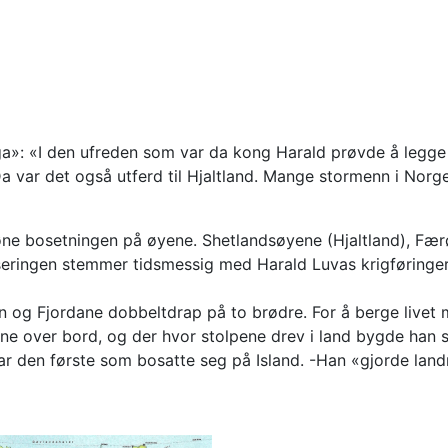
ga»: «I den ufreden som var da kong Harald prøvde å legge 
 var det også utferd til Hjaltland. Mange stormenn i Norge 
øne bosetningen på øyene. Shetlandsøyene (Hjaltland), Færø
seringen stemmer tidsmessig med Harald Luvas krigføringer i
ogn og Fjordane dobbeltdrap på to brødre. For å berge live
pene over bord, og der hvor stolpene drev i land bygde han 
ar den første som bosatte seg på Island. -Han «gjorde land