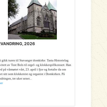
VANDRING, 2026
i gikk turen til Stavanger domkirke. Tasta Historielag
vitert av Tore Bols til orgel- og klokkespillkonsert. Han
d på vårmøtet vårt, 23. april i fjor og fortalte da om
et sitt som klokkenist og organist i Domkirken. På
dringen, tre uker sener...
er