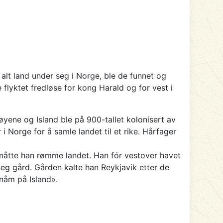
alt land under seg i Norge, ble de funnet og
flyktet fredløse for kong Harald og for vest i
yene og Island ble på 900-tallet kolonisert av
 Norge for å samle landet til et rike. Hårfager
t måtte han rømme landet. Han fór vestover havet
seg gård. Gården kalte han Reykjavik etter de
nåm på Island».