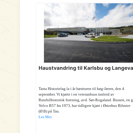
Haustvandring til Karlsbu og Langev
Tasta Historielag la i år høstturen til høg-Jæren, den 4.
september. Vi kjørte i en veteranbuss innleid av
Rutebilhistorisk forening, avd. Sør-Rogaland. Bussen, en 
Volvo B57 fra 1973, har tidligere kjørt i Østerhus Bilruter
(Ø.B) på Tau.
Les Mer