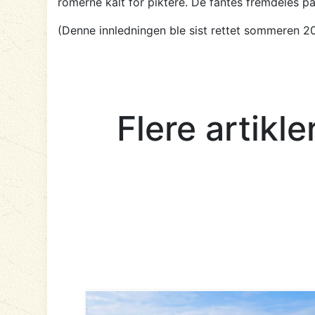
romerne kalt for piktere. De fantes fremdeles 
(Denne innledningen ble sist rettet sommeren 2
Flere artikl