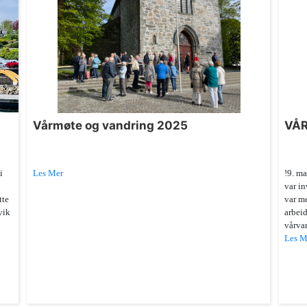
Vårmøte og vandring 2025
VÅR
i
Les Mer
!9. ma
var in
tte
var me
vik
arbeid
vårvan
Les M