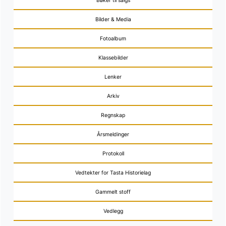
Bøker til salgs
Bilder & Media
Fotoalbum
Klassebilder
Lenker
Arkiv
Regnskap
Årsmeldinger
Protokoll
Vedtekter for Tasta Historielag
Gammelt stoff
Vedlegg