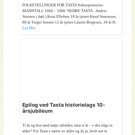
FOLKETELLINGER FOR TASTA Sokneprestenes
MANNTALL 1664 – 1666. NEDRE TASTA : Anders
Stensen ( død ) Knut Ellefsen 18 år tjener Knud Simonsen,
68 år Torger Jonsen 12 år tjener Laurits Bergesen, 34 år H...
Les Mer
Epilog ved Tasta historielags 10-
årsjubileum
Ti år og fest med møje rabalder, men ti år – e det någe te
alder? For Tasta e mette av alder og år, ja, heilt ner te