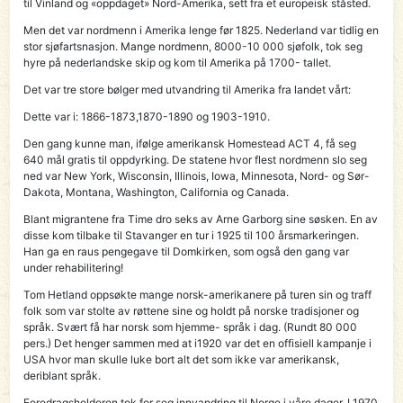
til Vinland og «oppdaget» Nord-Amerika, sett fra et europeisk ståsted.
Men det var nordmenn i Amerika lenge før 1825. Nederland var tidlig en
stor sjøfartsnasjon. Mange nordmenn, 8000-10 000 sjøfolk, tok seg
hyre på nederlandske skip og kom til Amerika på 1700- tallet.
Det var tre store bølger med utvandring til Amerika fra landet vårt:
Dette var i: 1866-1873,1870-1890 og 1903-1910.
Den gang kunne man, ifølge amerikansk Homestead ACT 4, få seg
640 mål gratis til oppdyrking. De statene hvor flest nordmenn slo seg
ned var New York, Wisconsin, Illinois, Iowa, Minnesota, Nord- og Sør-
Dakota, Montana, Washington, California og Canada.
Blant migrantene fra Time dro seks av Arne Garborg sine søsken. En av
disse kom tilbake til Stavanger en tur i 1925 til 100 årsmarkeringen.
Han ga en raus pengegave til Domkirken, som også den gang var
under rehabilitering!
Tom Hetland oppsøkte mange norsk-amerikanere på turen sin og traff
folk som var stolte av røttene sine og holdt på norske tradisjoner og
språk. Svært få har norsk som hjemme- språk i dag. (Rundt 80 000
pers.) Det henger sammen med at i1920 var det en offisiell kampanje i
USA hvor man skulle luke bort alt det som ikke var amerikansk,
deriblant språk.
Foredragsholderen tok for seg innvandring til Norge i våre dager. I 1970