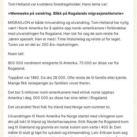
Tom Hetland var kveldens foredragsholder. Hans tema var:
«Menneske på vandring. Blikk på Rogalands migrasjonshistorie»
MIGRASJON er både innvandring og utvandring. Tom Hetland har nylig
vært i Nord-Amerika for å sjekke opp norsk-amerikanere i forbindelse
med utvandringen fra Rogaland. Han tok for seg de som reiste fra
Jæren spesielt. Han er med i Time Historielag og reiste ut for laget.
Turen var en del av 200 års-markeringen.
Noen tall:
800 000 nordmenn emigrerte til Amerika. 75 000 av disse var fra
Rogaland.
Toppåret var 1882. Da dro 28 000. Ofte reiste de til familie eller kjente.
Mange fikk reisepenger av familien «over there».
Det bor 5 millioner nord-amerikanere med etnisk norsk opphav
Amerika i dag. 500 000 av disse har sine røtter i Rogaland.
Det utvandret flest folk fra Irland med Norge som nummer to.
Utvandringen til Nord-Amerika fra Norge startet med vikingene som
dro på tokt til Irland og Vesterhavsøyene. Eirik Raude fra Rogaland kom
seg til Grønland og grunnla en norsk koloni som varte i 400 år. Den
måtte til slutt gi tapt for sykdom og klimaendring. Leiv Eriksen kom seg