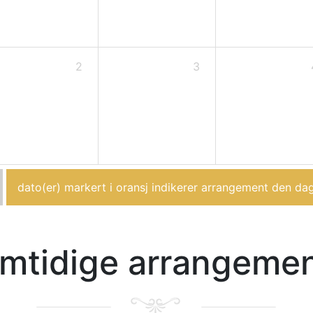
2
3
dato(er) markert i oransj indikerer arrangement den da
mtidige arrangeme