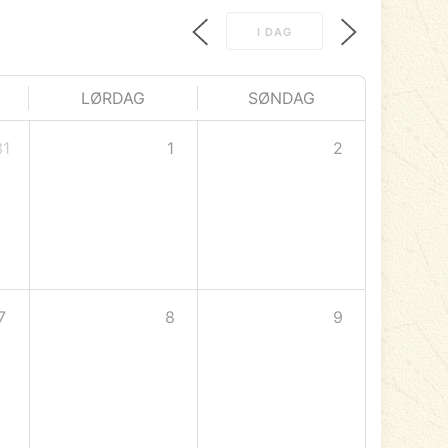
I DAG
LØRDAG
SØNDAG
31
1
2
7
8
9