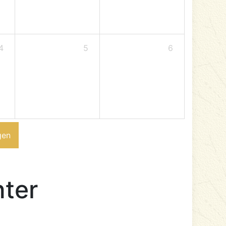
4
5
6
gen
nter