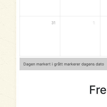
31
1
Dagen markert i grått markerer dagens dato
Fre