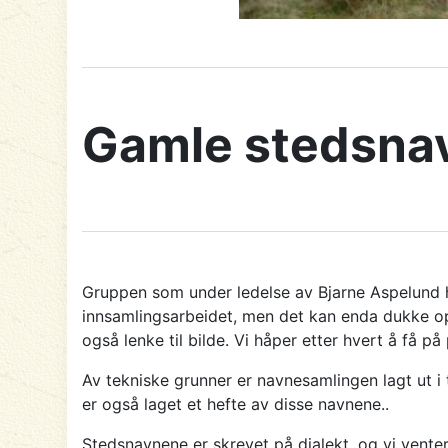
Gamle stedsnav
Gruppen som under ledelse av Bjarne Aspelund h
innsamlingsarbeidet, men det kan enda dukke opp
også lenke til bilde. Vi håper etter hvert å få på 
Av tekniske grunner er navnesamlingen lagt ut i 
er også laget et hefte av disse navnene..
Stedsnavnene er skrevet på dialekt, og vi venter