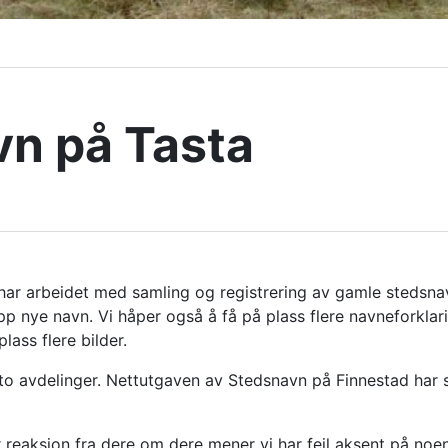
n på Tasta
ar arbeidet med samling og registrering av gamle stedsna
 nye navn. Vi håper også å få på plass flere navneforklari
plass flere bilder.
to avdelinger. Nettutgaven av Stedsnavn på Finnestad har si
 reaksjon fra dere om dere mener vi har feil aksent på noe