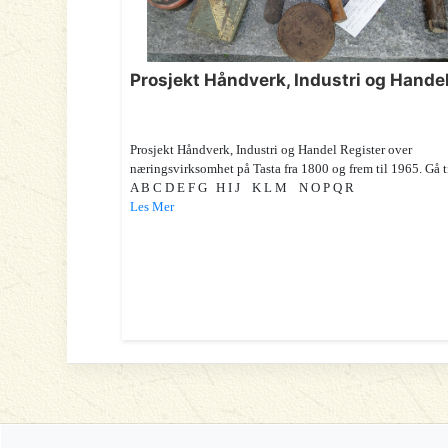
Prosjekt Håndverk, Industri og Hande
Prosjekt Håndverk, Industri og Handel Register over
næringsvirksomhet på Tasta fra 1800 og frem til 1965. Gå t
A B C D E F G H I J K L M N O P Q R
Les Mer