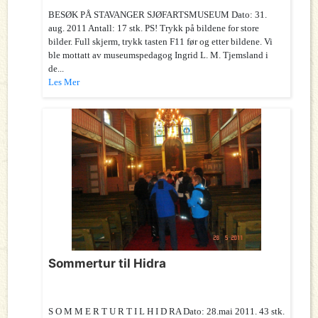
BESØK PÅ STAVANGER SJØFARTSMUSEUM Dato: 31.
aug. 2011 Antall: 17 stk. PS! Trykk på bildene for store
bilder. Full skjerm, trykk tasten F11 før og etter bildene. Vi
ble mottatt av museumspedagog Ingrid L. M. Tjemsland i
de...
Les Mer
Sommertur til Hidra
S O M M E R T U R T I L H I D RA Dato: 28.mai 2011. 43 stk.