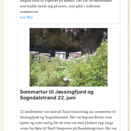
langtur nord til Espevær på Bømlo. Det var 36 medlemmer
som hadde meldt seg på turen, som gikk i strålende
sommervær.
Les Mer
Sommartur til Jøssingfjord og
Sogndalstrand 22. juni
32 medlemmer var med på Tasta historielag sin sommertur til
Jøssingfjord og Sogndalstrand. Det var Ingvars Reiser som
kjørte og som vanlig ble de som var med plukket opp langs
veien fra Høie til Shell Stasjonen på Randabergveien. Det var