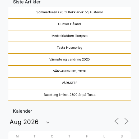
Siste Artikler
Sommarturen i 26 til Bekkjarvik og Austevoll
Gunvor Håland
Mødreklubben i korpset
Tasta Husmorlag
Vårmøte og vandring 2025
VÅRVANDRING, 2026
VÅRMØTE
Busetting i minst 2500 år på Tasta
Kalender
M
T
O
T
F
L
S