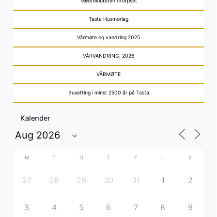
Mødreklubben i korpset
Tasta Husmorlag
Vårmøte og vandring 2025
VÅRVANDRING, 2026
VÅRMØTE
Busetting i minst 2500 år på Tasta
Kalender
M
T
O
T
F
L
S
27
28
29
30
31
1
2
3
4
5
6
7
8
9