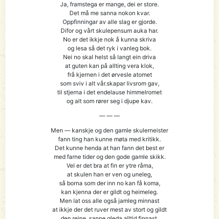
Ja, framstega er mange, dei er store.
Det må me sanna nokon kvar.
Oppfinningar av alle slag er gjorde.
Difor og vårt skulepensum auka har.
No er det ikkje nok å kunna skriva
og lesa så det ryk i vanleg bok.
Nei no skal helst så langt ein driva
at guten kan på allting vera klok,
frå kjernen i det ørvesle atomet
som sviv i alt vår.skapar livsrom gav,
til stjerna i det endelause himmelromet
og alt som rører seg i djupe kav.
— — —
Men — kanskje og den gamle skulerneister
fann ting han kunne møta med kritikk.
Det kunne henda at han fann det best er
med farne tider og den gode gamle skikk.
Vel er det bra at fin er ytre råma,
at skulen han er ven og uneleg,
så borna som der inn no kan få koma,
kan kjenna der er gildt og heimeleg.
Men lat oss alle også jamleg minnast
at ikkje der det ruver mest av stort og gildt
den reine, sanne gleda alltid finnast.