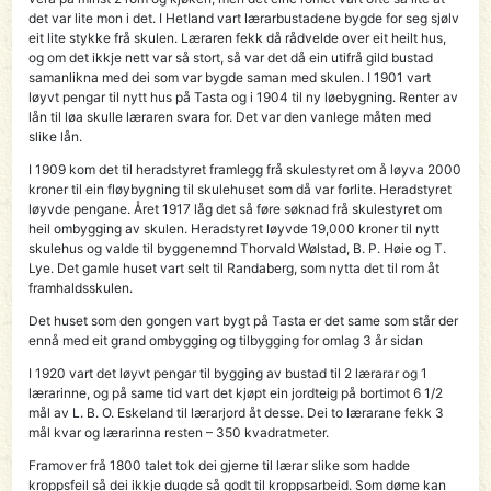
det var lite mon i det. I HetIand vart lærarbustadene bygde for seg sjølv
eit lite stykke frå skulen. Læraren fekk då rådvelde over eit heilt hus,
og om det ikkje nett var så stort, så var det då ein utifrå gild bustad
samanlikna med dei som var bygde saman med skulen. I 1901 vart
løyvt pengar til nytt hus på Tasta og i 1904 til ny løebygning. Renter av
lån til løa skulle læraren svara for. Det var den vanlege måten med
slike lån.
I 1909 kom det til heradstyret framlegg frå skulestyret om å løyva 2000
kroner til ein fløybygning til skulehuset som då var forlite. Heradstyret
løyvde pengane. Året 1917 låg det så føre søknad frå skulestyret om
heil ombygging av skulen. Heradstyret løyvde 19,000 kroner til nytt
skulehus og valde til byggenemnd Thorvald Wølstad, B. P. Høie og T.
Lye. Det gamle huset vart selt til Randaberg, som nytta det til rom åt
framhaldsskulen.
Det huset som den gongen vart bygt på Tasta er det same som står der
ennå med eit grand ombygging og tilbygging for omlag 3 år sidan
I 1920 vart det løyvt pengar til bygging av bustad til 2 lærarar og 1
lærarinne, og på same tid vart det kjøpt ein jordteig på bortimot 6 1/2
mål av L. B. O. Eskeland til lærarjord åt desse. Dei to lærarane fekk 3
mål kvar og lærarinna resten – 350 kvadratmeter.
Framover frå 1800 talet tok dei gjerne til lærar slike som hadde
kroppsfeil så dei ikkje dugde så godt til kroppsarbeid. Som døme kan