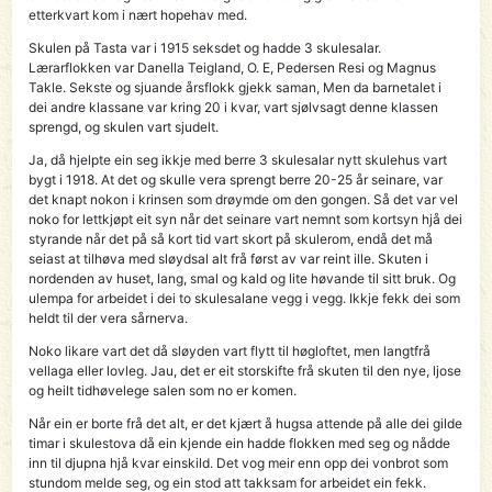
etterkvart kom i nært hopehav med.
Skulen på Tasta var i 1915 seksdet og hadde 3 skulesalar.
Lærarflokken var Danella Teigland, O. E, Pedersen Resi og Magnus
Takle. Sekste og sjuande årsflokk gjekk saman, Men da barnetalet i
dei andre klassane var kring 20 i kvar, vart sjølvsagt denne klassen
sprengd, og skulen vart sjudelt.
Ja, då hjelpte ein seg ikkje med berre 3 skulesalar nytt skulehus vart
bygt i 1918. At det og skulle vera sprengt berre 20-25 år seinare, var
det knapt nokon i krinsen som drøymde om den gongen. Så det var vel
noko for lettkjøpt eit syn når det seinare vart nemnt som kortsyn hjå dei
styrande når det på så kort tid vart skort på skulerom, endå det må
seiast at tilhøva med sløydsal alt frå først av var reint ille. Skuten i
nordenden av huset, lang, smal og kald og lite høvande til sitt bruk. Og
ulempa for arbeidet i dei to skulesalane vegg i vegg. Ikkje fekk dei som
heldt til der vera sårnerva.
Noko likare vart det då sløyden vart flytt til høgloftet, men langtfrå
vellaga eller lovleg. Jau, det er eit storskifte frå skuten til den nye, ljose
og heilt tidhøvelege salen som no er komen.
Når ein er borte frå det alt, er det kjært å hugsa attende på alle dei gilde
timar i skulestova då ein kjende ein hadde flokken med seg og nådde
inn til djupna hjå kvar einskild. Det vog meir enn opp dei vonbrot som
stundom melde seg, og ein stod att takksam for arbeidet ein fekk.