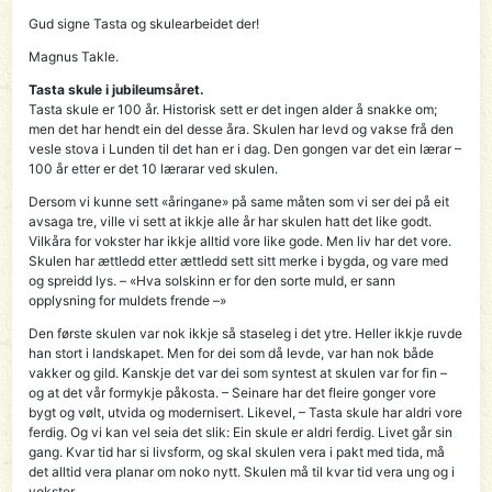
Gud signe Tasta og skulearbeidet der!
Magnus Takle.
Tasta skule i jubileumsåret.
Tasta skule er 100 år. Historisk sett er det ingen alder å snakke om;
men det har hendt ein del desse åra. Skulen har levd og vakse frå den
vesle stova i Lunden til det han er i dag. Den gongen var det ein lærar –
100 år etter er det 10 lærarar ved skulen.
Dersom vi kunne sett «åringane» på same måten som vi ser dei på eit
avsaga tre, ville vi sett at ikkje alle år har skulen hatt det like godt.
Vilkåra for vokster har ikkje alltid vore like gode. Men liv har det vore.
Skulen har ættledd etter ættledd sett sitt merke i bygda, og vare med
og spreidd lys. – «Hva solskinn er for den sorte muld, er sann
opplysning for muldets frende –»
Den første skulen var nok ikkje så staseleg i det ytre. Heller ikkje ruvde
han stort i landskapet. Men for dei som då levde, var han nok både
vakker og gild. Kanskje det var dei som syntest at skulen var for fin –
og at det vår formykje påkosta. – Seinare har det fleire gonger vore
bygt og vølt, utvida og modernisert. Likevel, – Tasta skule har aldri vore
ferdig. Og vi kan vel seia det slik: Ein skule er aldri ferdig. Livet går sin
gang. Kvar tid har si livsform, og skal skulen vera i pakt med tida, må
det alltid vera planar om noko nytt. SkuIen må til kvar tid vera ung og i
vokster.