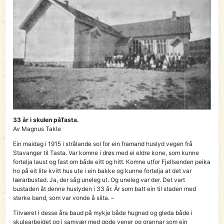
33 år i skulen påTasta.
Av Magnus Takle
Ein maidag i 1915 i strålande sol for ein framand huslyd vegen frå
Stavanger til Tasta. Var komne i drøs med ei eldre kone, som kunne
fortelja laust og fast om både eitt og hitt. Komne utfor Fjellsenden peika
ho på eit lite kvitt hus ute i ein bakke og kunne fortelja at det var
lærarbustad. Ja, der såg uneleg ut. Og uneleg var der. Det vart
bustaden åt denne huslyden i 33 år. År som batt ein til staden med
sterke band, som var vonde å slita. –
Tilværet i desse åra baud på mykje både hugnad og gleda både i
skulearbeidet og i samvær med gode vener og grannar som ein