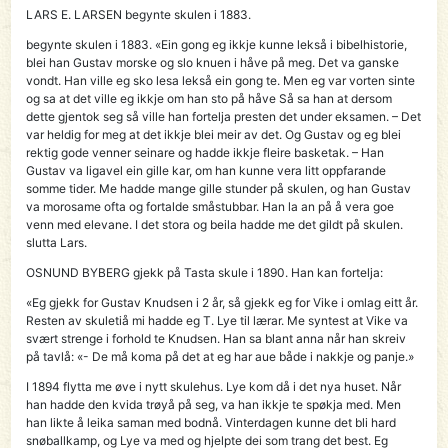
LARS E. LARSEN begynte skulen i 1883.
begynte skulen i 1883. «Ein gong eg ikkje kunne lekså i bibelhistorie,
blei han Gustav morske og slo knuen i håve på meg. Det va ganske
vondt. Han ville eg sko lesa lekså ein gong te. Men eg var vorten sinte
og sa at det ville eg ikkje om han sto på håve Så sa han at dersom
dette gjentok seg så ville han fortelja presten det under eksamen. – Det
var heldig for meg at det ikkje blei meir av det. Og Gustav og eg blei
rektig gode venner seinare og hadde ikkje fleire basketak. – Han
Gustav va ligavel ein gille kar, om han kunne vera litt oppfarande
somme tider. Me hadde mange gille stunder på skulen, og han Gustav
va morosame ofta og fortalde småstubbar. Han la an på å vera goe
venn med elevane. I det stora og beila hadde me det gildt på skulen.
slutta Lars.
OSNUND BYBERG gjekk på Tasta skule i 1890. Han kan fortelja:
«Eg gjekk for Gustav Knudsen i 2 år, så gjekk eg for Vike i omlag eitt år.
Resten av skuletiå mi hadde eg T. Lye til lærar. Me syntest at Vike va
svært strenge i forhold te Knudsen. Han sa blant anna når han skreiv
på tavlå: «- De må koma på det at eg har aue både i nakkje og panje.»
I 1894 flytta me øve i nytt skulehus. Lye kom då i det nya huset. Når
han hadde den kvida trøyå på seg, va han ikkje te spøkja med. Men
han likte å leika saman med bodnå. Vinterdagen kunne det bli hard
snøballkamp, og Lye va med og hjelpte dei som trang det best. Eg