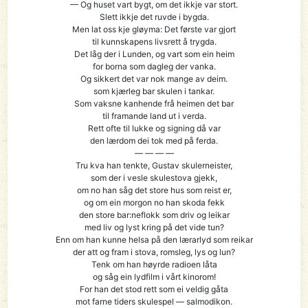
— Og huset vart bygt, om det ikkje var stort.
Slett ikkje det ruvde i bygda.
Men lat oss kje gløyma: Det første var gjort
til kunnskapens livsrett å trygda.
Det låg der i Lunden, og vart som ein heim
for borna som dagleg der vanka.
Og sikkert det var nok mange av deim.
som kjærleg bar skulen i tankar.
Som vaksne kanhende frå heimen det bar
til framande land ut i verda.
Rett ofte til lukke og signing då var
den lærdom dei tok med på ferda.
— — — —
Tru kva han tenkte, Gustav skulerneister,
som der i vesle skulestova gjekk,
om no han såg det store hus som reist er,
og om ein morgon no han skoda fekk
den store bar:neflokk som driv og leikar
med liv og lyst kring på det vide tun?
Enn om han kunne helsa på den lærarlyd som reikar
der att og fram i stova, romsleg, lys og lun?
Tenk om han høyrde radioen låta
og såg ein lydfilm i vårt kinorom!
For han det stod rett som ei veldig gåta
mot farne tiders skulespel — salmodikon.