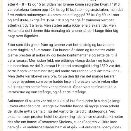
etter 4 – 8 – 12 og 15 år. Sidan har lønene kome seg etter kvart. I 1913
var vekeløna komen opp i 24 kr. og 19 kr. i stor- og småskulen, men det
året vedtok soknestyret 4 kommunale tillegg på 75 kr. Og 50 kr. i stor-
og småskule. I krigs åra 1914-1918 og mange år framover vart det
etterkvart dyrt å leva. Men staten auka ikkje løna tilsvarande. Men i
Hetland la dei i denne tida monaleg på lønene så dei i lange tider låg
høgt over lågmålet.
Etter som tida gjekk fram og lønene vart betre, steig og kravet om
større dugleik hjå lærarane. For hundre år sidan og frametter valde
gjerne presten ut nokre av dci heste konfirmantane og sette dei til å
vera lærarar, Men sidan fekk me eittårige «lærarskular» og toårige
statsseminar. Av dei 9 lærarar i HetIand prestegjeld kring 1870 var det
berre 2 som var seminaristar, dei andre var utdana ved «lærarskulen».
Men dette var likevel sers bra, for på den tid var det mange lærarar
innover bygdene som berre hadde lese hjå presten nokre veker eller
hjå klokkaren som oftast var seminarist. Sidan vart seminariet kalla
lærarskrue og vart treårige, og nå er dei fireårige.
Søknaden til skulen var heller ikkje så bra for hundre år sidan, ja langt
utover etter den tida. Mange av foreldra hadde så mykje anna arbeid
dei skulle nytta barna til, så det vart ofte lite tid til skulegonga. Ved
eksamen som presten heldt i skulen kring i dei ymse skuledistrikt heiter
det ofte om borna: «Forsømmer Skolen», eller «Faderen vil ikke lade
ham gå». «Foreldrene tillader ham ei at gå». – «Foreldrene ligegyldige».