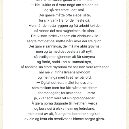
— Nei, lukka er å vera nøgd om ein har lite
og sjå det store i det små.
Dei gamle måtte ofte slepe, slite,
for slik var kåra for dei fleste då.
Men når dei retta ryggen og frå arbeid kvilde,
då vende dei mot høgheimen sitt sinn.
Dei visste jordelivet som ein vindpust ville
seg te mot det dei møtte når i æva dei steig inn.
Dei gamle sanningar, dei må me aldri gløyma,
men og ta med det beste av alt nytt,
så tradisjonen gjennom alt får strøyma
og fortid, notid kan bli samanknytt,
så federne sin store røyndom for oss kan vera rettesnor
når me vil finna livsens løyndom
og meininga med livet her på jord.
— Og lat det vera målet for oss alle
som mellom born har fått vårt arbeidsrom
— for mor og far, for lærarinne — lærar
ja, kvar som vera vil ein god oppsedar:
Å gjera borna dugande til livet her i verda
og læra dei å elska heim og fedreland,
men mest av alt, å langt me berre rekk og kan,
av ein og kvar ein ævelivsens himmelborgar gjera.