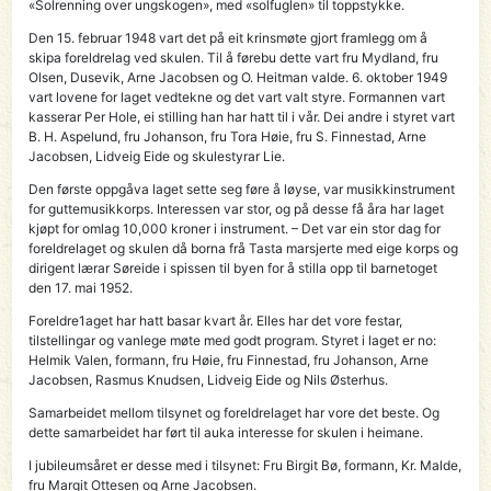
«Solrenning over ungskogen», med «solfuglen» til toppstykke.
Den 15. februar 1948 vart det på eit krinsmøte gjort framlegg om å
skipa foreldrelag ved skulen. Til å førebu dette vart fru Mydland, fru
Olsen, Dusevik, Arne Jacobsen og O. Heitman valde. 6. oktober 1949
vart lovene for laget vedtekne og det vart valt styre. Formannen vart
kasserar Per Hole, ei stilling han har hatt til i vår. Dei andre i styret vart
B. H. Aspelund, fru Johanson, fru Tora Høie, fru S. Finnestad, Arne
Jacobsen, Lidveig Eide og skulestyrar Lie.
Den første oppgåva laget sette seg føre å løyse, var musikkinstrument
for guttemusikkorps. Interessen var stor, og på desse få åra har laget
kjøpt for omlag 10,000 kroner i instrument. – Det var ein stor dag for
foreldrelaget og skulen då borna frå Tasta marsjerte med eige korps og
dirigent lærar Søreide i spissen til byen for å stilla opp til barnetoget
den 17. mai 1952.
Foreldre1aget har hatt basar kvart år. Elles har det vore festar,
tilstellingar og vanlege møte med godt program. Styret i laget er no:
Helmik Valen, formann, fru Høie, fru Finnestad, fru Johanson, Arne
Jacobsen, Rasmus Knudsen, Lidveig Eide og Nils Østerhus.
Samarbeidet mellom tilsynet og foreldrelaget har vore det beste. Og
dette samarbeidet har ført til auka interesse for skulen i heimane.
I jubileumsåret er desse med i tilsynet: Fru Birgit Bø, formann, Kr. Malde,
fru Margit Ottesen og Arne Jacobsen.