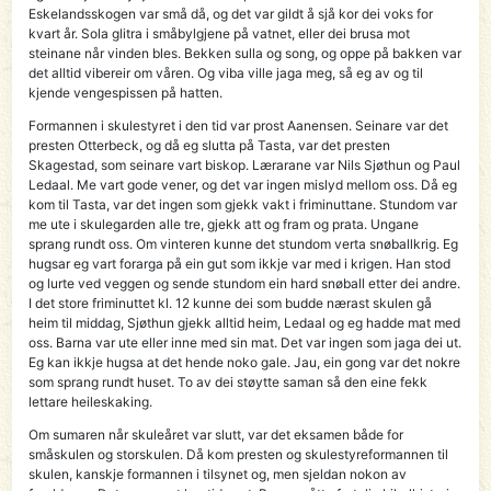
Eskelandsskogen var små då, og det var gildt å sjå kor dei voks for
kvart år. Sola glitra i småbylgjene på vatnet, eller dei brusa mot
steinane når vinden bles. Bekken sulla og song, og oppe på bakken var
det alltid vibereir om våren. Og viba ville jaga meg, så eg av og til
kjende vengespissen på hatten.
Formannen i skulestyret i den tid var prost Aanensen. Seinare var det
presten Otterbeck, og då eg slutta på Tasta, var det presten
Skagestad, som seinare vart biskop. Lærarane var Nils Sjøthun og Paul
Ledaal. Me vart gode vener, og det var ingen mislyd mellom oss. Då eg
kom til Tasta, var det ingen som gjekk vakt i friminuttane. Stundom var
me ute i skulegarden alle tre, gjekk att og fram og prata. Ungane
sprang rundt oss. Om vinteren kunne det stundom verta snøballkrig. Eg
hugsar eg vart forarga på ein gut som ikkje var med i krigen. Han stod
og lurte ved veggen og sende stundom ein hard snøball etter dei andre.
I det store friminuttet kl. 12 kunne dei som budde nærast skulen gå
heim til middag, Sjøthun gjekk alltid heim, Ledaal og eg hadde mat med
oss. Barna var ute eller inne med sin mat. Det var ingen som jaga dei ut.
Eg kan ikkje hugsa at det hende noko gale. Jau, ein gong var det nokre
som sprang rundt huset. To av dei støytte saman så den eine fekk
lettare heileskaking.
Om sumaren når skuleåret var slutt, var det eksamen både for
småskulen og storskulen. Då kom presten og skulestyreformannen til
skulen, kanskje formannen i tilsynet og, men sjeldan nokon av