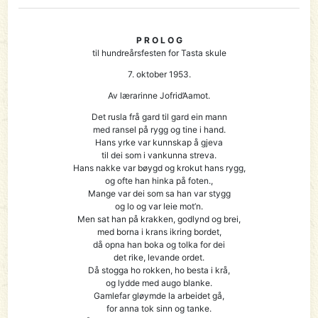
P R O L O G
til hundreårsfesten for Tasta skule
7. oktober 1953.
Av lærarinne Jofrid’Aamot.
Det rusla frå gard til gard ein mann
med ransel på rygg og tine i hand.
Hans yrke var kunnskap å gjeva
til dei som i vankunna streva.
Hans nakke var bøygd og krokut hans rygg,
og ofte han hinka på foten.,
Mange var dei som sa han var stygg
og lo og var leie mot’n.
Men sat han på krakken, godlynd og brei,
med borna i krans ikring bordet,
då opna han boka og tolka for dei
det rike, levande ordet.
Då stogga ho rokken, ho besta i krå,
og lydde med augo blanke.
Gamlefar gløymde la arbeidet gå,
for anna tok sinn og tanke.