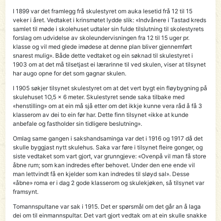
I 1899 var det framlegg frå skulestyret om auka lesetid frå 12 til 15
veker i året. Vedtaket i krinsmøtet lydde slik: «Indvånere i Tastad kreds
samlet til møde i skolehuset udtaler sin fulde tilslutning til skolestyrets
forslag om udvidelse av skoleundervisningen fra 12 til 15 uger pr.
klasse og vil med glede imødese at denne plan bliver gjennemført
snarest mulig». Både dette vedtaket og ein søknad til skulestyret i
1903 om at det må tilsetjast ei lærarinne til ved skulen, viser at tilsynet
har augo opne for det som gagnar skulen.
I 1905 søkjer tilsynet skulestyret om at det vert bygt ein fløybygning på
skulehuset 1O,5 x 6 meter. Skulestyret sende saka tilbake med
«henstilling» om at ein må sjå etter om det ikkje kunne vera råd å få 3
klasserom av dei to ein før har. Dette finn tilsynet «ikke at kunde
anbefale og fastholder sin tidligere beslutning».
Omlag same gangen i sakshandsaminga var det i 1916 og 1917 då det
skulle byggjast nytt skulehus. Saka var føre i tilsynet fleire gonger, og
siste vedtaket som vart gjort, var grunngjeve: «Ovenpå vil man få store
åbne rum; som kan indredes efter behovet. Under den ene ende vil
man lettvindt få en kjelder som kan indredes til sløyd sal». Desse
«åbne» roma er i dag 2 gode klasserom og skulekjøken, så tilsynet var
framsynt.
Tomannspultane var sak i 1915. Det er spørsmål om det går an å laga
dei om til einmannspultar. Det vart gjort vedtak om at ein skulle snakke