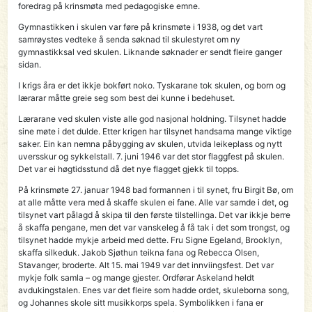
foredrag på krinsmøta med pedagogiske emne.
Gymnastikken i skulen var føre på krinsmøte i 1938, og det vart
samrøystes vedteke å senda søknad til skulestyret om ny
gymnastikksal ved skulen. Liknande søknader er sendt fleire ganger
sidan.
I krigs åra er det ikkje bokført noko. Tyskarane tok skulen, og born og
lærarar måtte greie seg som best dei kunne i bedehuset.
Lærarane ved skulen viste alle god nasjonal holdning. Tilsynet hadde
sine møte i det dulde. Etter krigen har tilsynet handsama mange viktige
saker. Ein kan nemna påbygging av skulen, utvida leikeplass og nytt
uversskur og sykkelstall. 7. juni 1946 var det stor flaggfest på skulen.
Det var ei høgtidsstund då det nye flagget gjekk til topps.
På krinsmøte 27. januar 1948 bad formannen i til synet, fru Birgit Bø, om
at alle måtte vera med å skaffe skulen ei fane. Alle var samde i det, og
tilsynet vart pålagd å skipa til den første tilstellinga. Det var ikkje berre
å skaffa pengane, men det var vanskeleg å få tak i det som trongst, og
tilsynet hadde mykje arbeid med dette. Fru Signe Egeland, Brooklyn,
skaffa silkeduk. Jakob Sjøthun teikna fana og Rebecca Olsen,
Stavanger, broderte. Alt 15. mai 1949 var det innviingsfest. Det var
mykje folk samla – og mange gjester. Ordførar Askeland heldt
avdukingstalen. Enes var det fleire som hadde ordet, skuleborna song,
og Johannes skole sitt musikkorps spela. Symbolikken i fana er