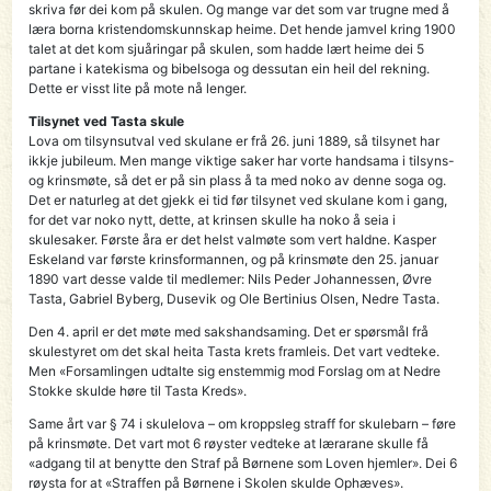
skriva før dei kom på skulen. Og mange var det som var trugne med å
læra borna kristendomskunnskap heime. Det hende jamvel kring 1900
talet at det kom sjuåringar på skulen, som hadde lært heime dei 5
partane i katekisma og bibelsoga og dessutan ein heil del rekning.
Dette er visst lite på mote nå lenger.
Tilsynet ved Tasta skule
Lova om tilsynsutval ved skulane er frå 26. juni 1889, så tilsynet har
ikkje jubileum. Men mange viktige saker har vorte handsama i tilsyns-
og krinsmøte, så det er på sin plass å ta med noko av denne soga og.
Det er naturleg at det gjekk ei tid før tilsynet ved skulane kom i gang,
for det var noko nytt, dette, at krinsen skulle ha noko å seia i
skulesaker. Første åra er det helst valmøte som vert haldne. Kasper
Eskeland var første krinsformannen, og på krinsmøte den 25. januar
1890 vart desse valde til medlemer: Nils Peder Johannessen, Øvre
Tasta, Gabriel Byberg, Dusevik og Ole Bertinius Olsen, Nedre Tasta.
Den 4. april er det møte med sakshandsaming. Det er spørsmål frå
skulestyret om det skal heita Tasta krets framleis. Det vart vedteke.
Men «Forsamlingen udtalte sig enstemmig mod Forslag om at Nedre
Stokke skulde høre til Tasta Kreds».
Same årt var § 74 i skulelova – om kroppsleg straff for skulebarn – føre
på krinsmøte. Det vart mot 6 røyster vedteke at lærarane skulle få
«adgang til at benytte den Straf på Børnene som Loven hjemler». Dei 6
røysta for at «Straffen på Børnene i Skolen skulde Ophæves».