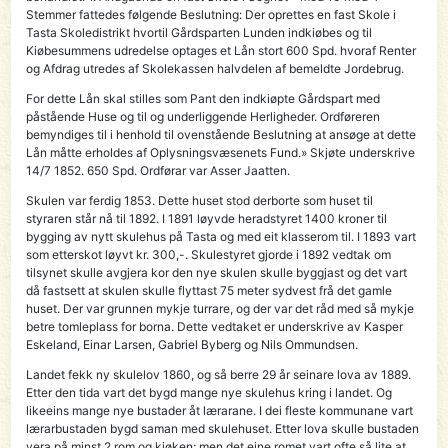
Stemmer fattedes følgende Beslutning: Der oprettes en fast Skole i
Tasta Skoledistrikt hvortil Gårdsparten Lunden indkiøbes og til
Kiøbesummens udredelse optages et Lån stort 600 Spd. hvoraf Renter
og Afdrag utredes af Skolekassen halvdelen af bemeldte Jordebrug.
For dette Lån skal stilles som Pant den indkiøpte Gårdspart med
påstående Huse og til og underliggende Herligheder. Ordføreren
bemyndiges til i henhold til ovenstående Beslutning at ansøge at dette
Lån måtte erholdes af Oplysningsvæsenets Fund.» Skjøte underskrive
14/7 1852. 650 Spd. Ordførar var Asser Jaatten.
Skulen var ferdig 1853. Dette huset stod derborte som huset til
styraren står nå til 1892. I 1891 løyvde heradstyret 1400 kroner til
bygging av nytt skulehus på Tasta og med eit klasserom til. I 1893 vart
som etterskot løyvt kr. 300,-. Skulestyret gjorde i 1892 vedtak om
tilsynet skulle avgjera kor den nye skulen skulle byggjast og det vart
då fastsett at skulen skulle flyttast 75 meter sydvest frå det gamle
huset. Der var grunnen mykje turrare, og der var det råd med så mykje
betre tomleplass for borna. Dette vedtaket er underskrive av Kasper
Eskeland, Einar Larsen, Gabriel Byberg og Nils Ommundsen.
Landet fekk ny skulelov 1860, og så berre 29 år seinare lova av 1889.
Etter den tida vart det bygd mange nye skulehus kring i landet. Og
likeeins mange nye bustader åt lærarane. I dei fleste kommunane vart
lærarbustaden bygd saman med skulehuset. Etter lova skulle bustaden
vera på minst 2 rom og kjøken; men det eine romet vart ofte så lite at