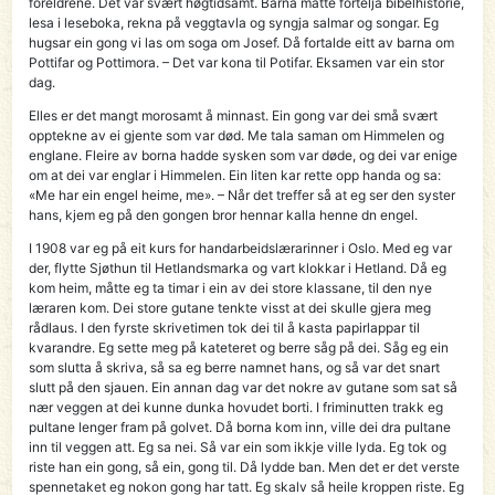
foreldrene. Det var svært høgtidsamt. Barna måtte fortelja bibelhistorie,
lesa i leseboka, rekna på veggtavla og syngja salmar og songar. Eg
hugsar ein gong vi las om soga om Josef. Då fortalde eitt av barna om
Pottifar og Pottimora. – Det var kona til Potifar. Eksamen var ein stor
dag.
Elles er det mangt morosamt å minnast. Ein gong var dei små svært
opptekne av ei gjente som var død. Me tala saman om Himmelen og
englane. Fleire av borna hadde sysken som var døde, og dei var enige
om at dei var englar i Himmelen. Ein liten kar rette opp handa og sa:
«Me har ein engel heime, me». – Når det treffer så at eg ser den syster
hans, kjem eg på den gongen bror hennar kalla henne dn engel.
I 1908 var eg på eit kurs for handarbeidslærarinner i Oslo. Med eg var
der, flytte Sjøthun til Hetlandsmarka og vart klokkar i Hetland. Då eg
kom heim, måtte eg ta timar i ein av dei store klassane, til den nye
læraren kom. Dei store gutane tenkte visst at dei skulle gjera meg
rådlaus. I den fyrste skrivetimen tok dei til å kasta papirlappar til
kvarandre. Eg sette meg på kateteret og berre såg på dei. Såg eg ein
som slutta å skriva, så sa eg berre namnet hans, og så var det snart
slutt på den sjauen. Ein annan dag var det nokre av gutane som sat så
nær veggen at dei kunne dunka hovudet borti. I friminutten trakk eg
pultane lenger fram på golvet. Då borna kom inn, ville dei dra pultane
inn til veggen att. Eg sa nei. Så var ein som ikkje ville lyda. Eg tok og
riste han ein gong, så ein, gong til. Då lydde ban. Men det er det verste
spennetaket eg nokon gong har tatt. Eg skalv så heile kroppen riste. Eg