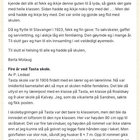
kjende det slik at fekk eg ikkje denne guten til å lyda, så gjekk det gale
med heile klassen. Sidan hadde eg ikkje noko bry med dei . . . Men dei
små hadde eg ikkje bry med. Dei var snile og gjorde seg flid med
skulen.
Då eg flytte til Stavanger i 1923, fekk eg fin gave: To sølvskeier, gaffel
og serviettring, og i øskja låg ein femtiøring. Den gøymde eg i mange år.
Til slutt gav eg han til ein innsamling i «et veldedigt øyemed».
Til slutt ei helsing til alle eg hadde på skulen,
Berta Molaug
Fire år ved Tasta skole.
Av P. Ledaal
Tasta skole var til 1906 firdelt med en lærer og en lærerinne. Nå var
imidlertid barnetallet økt så mye at skolen måtte femdeles. Det ble då
utlyst en ny lærerpost med en klasse på Tasta, en klasse på Roaldsøy
og 9 uker skole på Kalvøy. Jeg, som da vikarierte på Sandnes, søkte
og fikk posten.
I skolebygningen på Tasta var det bare to klasserom, men det ble da
innredet et loftsrom til den nye klassen. Her var høyden 90 cm opp til
skråtaket. Det var fire takvinduer, og høyden på rommet var ikke større
enn at jeg kunne stå på golvet og legge flate hånden opp i taket. Men
golvflaten var stor nok, såvidt jeg husker 8 x 7 m. Opp til rommet gikk