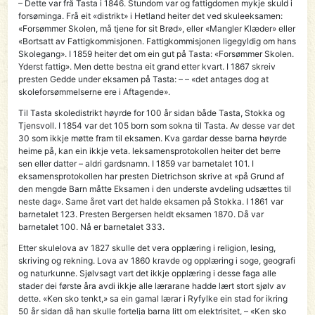
– Dette var frå Tasta i 1846. Stundom var og fattigdomen mykje skuld i
forsøminga. Frå eit «distrikt» i Hetland heiter det ved skuleeksamen:
«Forsømmer Skolen, må tjene for sit Brød», eller «Mangler Klæder» eller
«Bortsatt av Fattigkommisjonen. Fattigkommisjonen ligegyldig om hans
Skolegang». I 1859 heiter det om ein gut på Tasta: «Forsømmer Skolen.
Yderst fattig». Men dette bestna eit grand etter kvart. I 1867 skreiv
presten Gedde under eksamen på Tasta: – – «det antages dog at
skoleforsømmelserne ere i Aftagende».
Til Tasta skoledistrikt høyrde for 100 år sidan både Tasta, Stokka og
Tjensvoll. I 1854 var det 105 born som sokna til Tasta. Av desse var det
30 som ikkje møtte fram til eksamen. Kva gardar desse barna høyrde
heime på, kan ein ikkje veta. leksamensprotokollen heiter det berre
sen eller datter – aldri gardsnamn. I 1859 var barnetalet 101. I
eksamensprotokollen har presten Dietrichson skrive at «på Grund af
den mengde Barn måtte Eksamen i den underste avdeling udsættes til
neste dag». Same året vart det halde eksamen på Stokka. I 1861 var
barnetalet 123. Presten Bergersen heldt eksamen 1870. Då var
barnetalet 100. Nå er barnetalet 333.
Etter skulelova av 1827 skulle det vera opplæring i religion, lesing,
skriving og rekning. Lova av 1860 kravde og opplæring i soge, geografi
og naturkunne. Sjølvsagt vart det ikkje opplæring i desse faga alle
stader dei første åra avdi ikkje alle lærarane hadde lært stort sjølv av
dette. «Ken sko tenkt,» sa ein gamal lærar i Ryfylke ein stad for ikring
50 år sidan då han skulle fortelja barna litt om elektrisitet, – «Ken sko