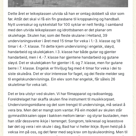
Dette året er leikeplassen utvida så han er omlag dobbelt så stor som
før. Attåt det skal vi få ein fin grasbane til kroppsøving og handball.
Nytt uversskur og sykkelstall for 100 syklar er nett ferdig. I samband
med den utvida leikeplassen og idrottsbanen er det planar om
skulehage. Skulen har, som dei fleste skulane i Hetland, 39
undervisningsveker i året med 15 timar for veka i 1.-3. klasse og 18
timar i 4.-7. klasse. Til dette kjem undervisning i engelsk, sløyd,
handarbeid og skulekjøken. I 3. klasse har både gutar og gjenter
handarbeid, men i 4.-7. klasse har gjentene handarbeid og gutane
sløyd. Det er skulekjøken for gjenter i 6. og 7. klasse, men for gutane
berre i 7. klasse. Engelsk er friviljug fag med 4 timar for veka i dei to
siste skuleåra. Det er stor interesse for faget, og dei fleste melder seg
til engelskundervisninga. Ein elev som har engelsk, får såleis 26
skuletimar for veka ialt.
Det er bra utstyr ved skulen. Vi har filmapparat og radioanlegg.
Foreldrelaget har skaffa skulen fine instrument til musikkorpset.
Undervisningsmidlane og det som trengst til undervisinga, må seiast å
vera bra. Men det er mangt som vantar. På ein modell av skulen står
gymnastikksalen oppe i bakken mellom lærar- og styrar bustaden, men
han står dessverre ikkje i terrenget. Songrom, teiknesal og lesestove
bør det og vera i ein skule i dag, Bad har vi heIler ikkje. Byen held på å
veksa inn på oss, og det fører med seg krav om byskuleordning. Men til