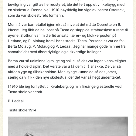
bevilgning var gitt av herredstyret, ble det ført opp et vinkelbygg med
en skolestue. Denne ble i 1910 høytidelig inn vigd av pastor Ottereck,
som da var skolestyrets formann.
Men nå var barnetallet igjen økt så mye at det måtte Opprette en 6.
klasse. Jeg fikk da hel post på Tasta og slapp de strabadsiøse turene til
øyene. Sjøthun var imidlertid ansatt i lærer- og klokkerposten på
Hetland, og P. Molaug kom i hans sted til Tasta. Personalet var da frk.
Berta MoIaug, P. Molaug og P. Ledaal. Jeg har mange gode minner fra
samarbeidet med disse dyktige og elskverdige kolleger.
Barna var så ualminnelig rolige og snille, så det var ingen vanskelighet
med å holde disiplin. Det verste var å få dem til å snakke. De var så
altfor blyge og tilbakeholdne. Men synge kunne de så det ljomet,
særlig da vi fikk den nye skolestua, der det var så høgt under taket.
I 1910 ble jeg forflyttet til Kvaleberg, og min fireårige gjesterolle ved
Tasta skole var endt.
P. Ledaal.
Tasta skole 1914