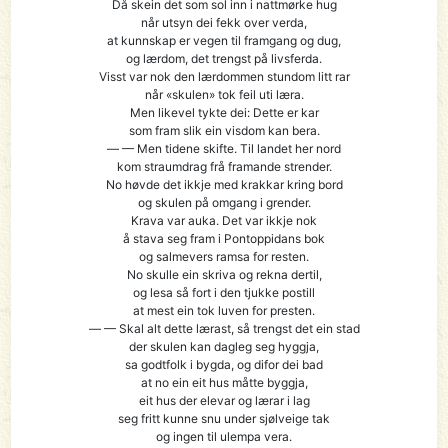
Då skein det som sol inn i nattmørke hug
når utsyn dei fekk over verda,
at kunnskap er vegen til framgang og dug,
og lærdom, det trengst på livsferda.
Visst var nok den lærdommen stundom litt rar
når «skulen» tok feil uti læra.
Men likevel tykte dei: Dette er kar
som fram slik ein visdom kan bera.
— — Men tidene skifte. Til landet her nord
kom straumdrag frå framande strender.
No høvde det ikkje med krakkar kring bord
og skulen på omgang i grender.
Krava var auka. Det var ikkje nok
å stava seg fram i Pontoppidans bok
og salmevers ramsa for resten.
No skulle ein skriva og rekna dertil,
og lesa så fort i den tjukke postill
at mest ein tok luven for presten.
— — Skal alt dette lærast, så trengst det ein stad
der skulen kan dagleg seg hyggja,
sa godtfolk i bygda, og difor dei bad
at no ein eit hus måtte byggja,
eit hus der elevar og lærar i lag
seg fritt kunne snu under sjølveige tak
og ingen til ulempa vera.