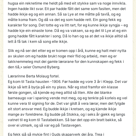
hugsa ein reknetime me heldt på med eit stykke sam va noge innvikla.
Ingen hadde likt svar. Eit par hadde fått det same som fasiten, men det
hadde ikkje eg og ein annan. Så sa Lye at me måtte på tavlå, og eg
måtte koma fram. Og då va det eg som hadde rett. Ein gong fekk eg
karakter for song. Det totte eg va litt rart, for eg kunne ikkje syngja – eg
hadde kje ein einaste tone. Då eg va vaksen, sa eg det til Lye at eg ein
gong hadde fått karakter i song. Då lo han og sa at det va ikkje alltid så
lett å få tak i kem så song elle ikkje.
Slik eg nå ser det etter eg er komen opp i årå, kunne eg hatt meir nytta
av skulen om eg hadde brukt noge meir flid og arbeid,. men eg er
takknemmeleg mot dei gamle lærarane for den kunnskapen eg fekk i
den tiå,» seier Osmund Byberg.
Lærarinne Berta Molaug fortel.
Eg kom til Tasta hausten -1906. Før hadde eg vore 3 år i Klepp. Det var
ikkje så lett å byrja på ein ny plass. Når eg stod framfor ein klasse
første gongen, så kjende eg meg alltid så liten. Alle dei blanke
barneaugo var i spaning vende mot meg, og eg tenkte på korleis eg vel
kunne vera til signing for de. Det var gildt å vera lærar, men det fylgde
eit stort ansvar med. Eg budde ikkje i kretsen, og eg kjende ikkje
mange av foreldrene. Eg budde på Stokka, og i seks år gjekk eg langs
vatnet til eg kom til Tastabekken. Så bar det opp ein bratt bakke, så
over ei utmark, og så var eg på Tastavegen.
Eg fekk sjå så mykje fint i Guds skaparverk dei åra. Trea i