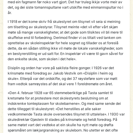
med ein fagmann før noko vart gjort. Det har truleg ikkje vorte meir av
det, og dei siste tomannspultane vart utskifte med einmannspultar no i
år.
I 1918 er det kome skriv frå skulestyret om tilsynet vil seia si meining
om tilsetting av skulestyrar. Tilsynet meinte «det vil efter vårt skjøn
møte så mange vanskeligheter, at det gode som tilsiktes vil bli mere til
skuffelse end til forbedring. Derimod finder vi os tiltalt ved tanken om
oprettelse av skoleinspektør for hele sognet og tillader os at foreslå
dette, da en sådan stilling ikke vil møte de lokale vanskeligheder, som
en bestyrerstilling er ud satt for. En inspektør vil være til gavn såvel for
den enkelte skole, som skolen i det hele».
Disiplin og orden har vore på saklista fleire gonger. I 1926 var det
krinsmøte med foredrag av Jakob Vestvik om «Disiplin i heim og
skule». Etterpå var det ordskifte, og dei 37 røysteføre som var møtt
fram vedtok samrøystes af det skal vere 1 foreldremøte om året.
«Den 4. februar 1928 var 65 stemmeberiktige på Tasta samlet til
kretsmøte for at protestere mot skolestyrets beslutning om at
indskrenke tomleplassen for skolebarnene». Og med same sende dei
dette tillegget til skulestyret: «Det henstilles at alle saker
vedkommende Tasta skole oversendes tilsynet til uttalelse». I 1930 var
skuledirektør Gjøstein til stades på krinsmøte og heldt foredrag. På
same møtet vart det vedteke at ein skulle ha nytt møte og drøfta
spørsmålet om lækjargransking av skuleborn. No utetter er det ofte