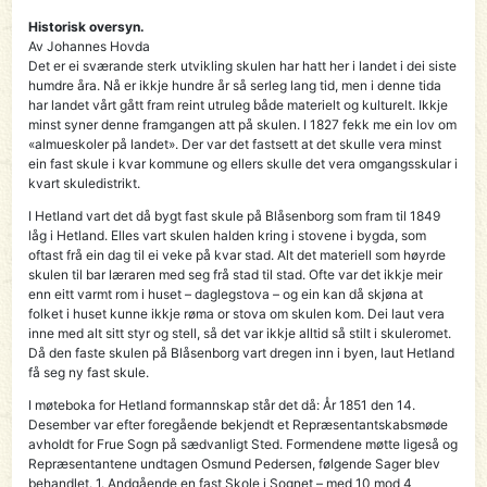
Historisk oversyn.
Av Johannes Hovda
Det er ei sværande sterk utvikling skulen har hatt her i landet i dei siste
humdre åra. Nå er ikkje hundre år så serleg lang tid, men i denne tida
har landet vårt gått fram reint utruleg både materielt og kulturelt. Ikkje
minst syner denne framgangen att på skulen. I 1827 fekk me ein lov om
«almueskoler på landet». Der var det fastsett at det skulle vera minst
ein fast skule i kvar kommune og ellers skulle det vera omgangsskular i
kvart skuledistrikt.
I Hetland vart det då bygt fast skule på Blåsenborg som fram til 1849
låg i Hetland. Elles vart skulen halden kring i stovene i bygda, som
oftast frå ein dag til ei veke på kvar stad. Alt det materiell som høyrde
skulen til bar læraren med seg frå stad til stad. Ofte var det ikkje meir
enn eitt varmt rom i huset – daglegstova – og ein kan då skjøna at
folket i huset kunne ikkje røma or stova om skulen kom. Dei laut vera
inne med alt sitt styr og stell, så det var ikkje alltid så stilt i skuleromet.
Då den faste skulen på Blåsenborg vart dregen inn i byen, laut Hetland
få seg ny fast skule.
I møteboka for Hetland formannskap står det då: År 1851 den 14.
Desember var efter foregående bekjendt et Repræsentantskabsmøde
avholdt for Frue Sogn på sædvanligt Sted. Formendene møtte ligeså og
Repræsentantene undtagen Osmund Pedersen, følgende Sager blev
behandlet. 1. Andgående en fast Skole i Sognet – med 10 mod 4