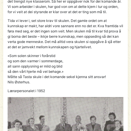
det trengst nye klasserom. Så her er oppgåver nok for dei komande år.
Vi som arbeider i skulen, har god von om at dette kjem i tur og orden,
for vi veit at dei styrande er klar over at det er ting som må til.
Tida vi lever i, set store krav til skulen. Det gamle ordet om at
kunnskap er makt, har aldri vore sannare enn no det er. Kva framtida vil
føra med seg, er det ingen som veit. Men skulen må til kvar tid prova å
gi borna det beste – ikkje berre kunnskap, men oppseding så dei kan
verta gode menneske. Det må alltid vera skulen si oppgåve å sjå etter
at det er jamvekt mellom kunnskapen og hjartelivet.
«Som solen skinner i forårstid
og som den varmer i sommerdage,
all sann opplysning er mild og blid
så den vårt hjerte må vel behage.»
Måtte så Tasta skule i det komande sekel kjenna sitt ansvar!
Nils Østerhus.
Lærarpersonalet i 1952