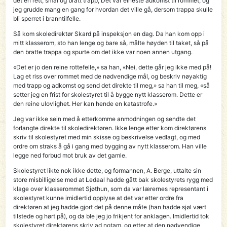
det en rett, smal og bratt trapp, Det var eineste adkomst til rommet, og
jeg grudde mang en gang for hvordan det ville gå, dersom trappa skulle
bli sperret i branntilfelle.
Så kom skoledirektør Skard på inspeksjon en dag. Da han kom opp i
mitt klasserom, sto han lenge og bare så, målte høyden til taket, så på
den bratte trappa og spurte om det ikke var noen annen utgang.
«Det er jo den reine rottefelle,» sa han, «Nei, dette går jeg ikke med på!
Lag et riss over rommet med de nødvendige mål, og beskriv nøyaktig
med trapp og adkomst og send det direkte til meg,» sa han til meg, «så
setter jeg en frist for skolestyret til å bygge nytt klasserom. Dette er
den reine ulovlighet. Her kan hende en katastrofe.»
Jeg var ikke sein med å etterkomme anmodningen og sendte det
forlangte direkte til skoledirektøren. Ikke lenge etter kom direktørens
skriv til skolestyret med min skisse og beskrivelse vedlagt, og med
ordre om straks å gå i gang med bygging av nytt klasserom. Han ville
legge ned forbud mot bruk av det gamle.
Skolestyret likte nok ikke dette, og formannen, A. Berge, uttalte sin
store misbilligelse med at Ledaal hadde gått bak skolestyrets rygg med
klage over klasserommet Sjøthun, som da var lærernes representant i
skolestyret kunne imidlertid opplyse at det var etter ordre fra
direktøren at jeg hadde gjort det på denne måte (han hadde sjøl vært
tilstede og hørt på), og da ble jeg jo frikjent for anklagen. Imidlertid tok
skolestyret direktørens skriv ad notam, og etter at den nødvendige