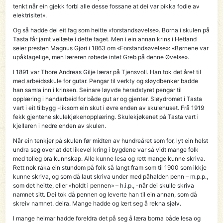
tenkt når ein gjekk forbi alle desse fossane at dei var pikka fodle av
elektrisitet».
Og så hadde dei eit fag som heitte «forstandsøvelse». Borna i skulen på
Tasta får jamt vellæte i dette faget. Men i ein annan krins i Hetland
seier presten Magnus Gjøri i 1863 om «Forstandsøvelse»: «Børnene var
upåklagelige, men læreren røbede intet Greb på denne Øvelse».
I 1891 var Thore Andreas Gilje lærar på Tjensvoll. Han tok det året til
med arbeidsskule for gutar. Pengar til verkty og sløydbenker badde
han samla inn i krinsen. Seinare løyvde heradstyret pengar til
opplæring i handarbeid for både gut ar og gjenter. Sløydromet i Tasta
vart i eit tilbygg -liksom ein skut i øvre enden av skulehuset. Frå 1919
fekk gjentene skulekjøkenopplæring. Skulekjøkenet på Tasta vart i
kjellaren i nedre enden av skulen.
Når ein tenkjer på skulen før midten av hundreåret som for, lyt ein helst
undra seg over at det likevel kring i bygdene var så vidt mange folk
med tolleg bra kunnskap. Alle kunne lesa og rett mange kunne skriva.
Rett nok råka ein stundom på folk så langt fram som til 1900 som ikkje
kunne skriva, og som då laut skriva under med påhalden penn – m.p.p.,
som det heitte, eller «holdt i pennen» – h.i.p., -når dei skulle skriva
namnet sitt. Dei tok då pennen og leverte han til ein annan, som då
skreiv namnet. deira. Mange hadde og lært seg å rekna sjølv.
I mange heimar hadde foreldra det på seg å læra borna både lesa og