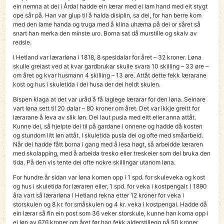
ein nemna at dei i Årdal hadde ein lærar med ei lam hand med eit stygt
ope sår på. Han var glup til å halda disiplin, sa dei, for han berre kom
med den lame handa og truga med å klina uhæma på dei or såret så
snart han merka den minste uro. Borna sat då murstille og skalv av
redsle.
I Hetland var lærarløna i 1818, 8 spesidalar for året – 32 kroner. Løna
skulle greiast ved at kvar gardbrukar skulle svara 10 skilling – 33 øre –
om året og kvar husmann 4 skilling – 13 øre. Attåt dette fekk lærarane
kost og hus i skuletida i dei husa der dei heldt skulen.
Bispen klaga at det var uråd å få laglege lærarar for den løna. Seinare
vart løna sett til 20 dalar – 80 kroner om året. Det var ikkje greitt for
lærarane å leva av slik løn. Dei laut pusla med eitt eller anna attåt.
Kunne dei, så hjelpte dei til på gardane i onnene og hadde då kosten
og stundom litt løn attåt. I skuletida pusla dei og ofte med småarbeid.
Når dei hadde fått borna i gang med å lesa høgt, så arbeidde læraren
med skolapping, med å arbeida tresko eller treskeier som dei bruka den
tida. På den vis tente dei ofte nokre skillingar utanom løna.
For hundre år sidan var løna komen opp i 1 spd. for skuleveka og kost
og hus i skuletida for læraren eller, 1 spd. for veka i kostpengalr. I 1890
åra vart så lærarløna i Hetland rekna etter 12 kroner for veka i
storskulen og 8 kr. for småskulen og 4 kr. veka i kostpengal. Hadde då
ein lærar så fin ein post som 36 veker storskule, kunne han koma opp i
ei løn av 676 kroner om året før han fekk alderstillegg på 50 kroner