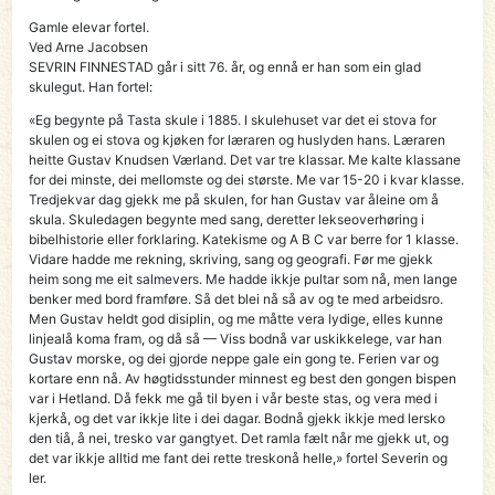
Gamle elevar fortel.
Ved Arne Jacobsen
SEVRIN FINNESTAD går i sitt 76. år, og ennå er han som ein glad
skulegut. Han fortel:
«Eg begynte på Tasta skule i 1885. I skulehuset var det ei stova for
skulen og ei stova og kjøken for læraren og huslyden hans. Læraren
heitte Gustav Knudsen Værland. Det var tre klassar. Me kalte klassane
for dei minste, dei mellomste og dei største. Me var 15-20 i kvar klasse.
Tredjekvar dag gjekk me på skulen, for han Gustav var åleine om å
skula. Skuledagen begynte med sang, deretter lekseoverhøring i
bibelhistorie eller forklaring. Katekisme og A B C var berre for 1 klasse.
Vidare hadde me rekning, skriving, sang og geografi. Før me gjekk
heim song me eit salmevers. Me hadde ikkje pultar som nå, men lange
benker med bord framføre. Så det blei nå så av og te med arbeidsro.
Men Gustav heldt god disiplin, og me måtte vera lydige, elles kunne
linjealå koma fram, og då så — Viss bodnå var uskikkelege, var han
Gustav morske, og dei gjorde neppe gale ein gong te. Ferien var og
kortare enn nå. Av høgtidsstunder minnest eg best den gongen bispen
var i Hetland. Då fekk me gå til byen i vår beste stas, og vera med i
kjerkå, og det var ikkje lite i dei dagar. Bodnå gjekk ikkje med lersko
den tiå, å nei, tresko var gangtyet. Det ramla fælt når me gjekk ut, og
det var ikkje alltid me fant dei rette treskonå helle,» fortel Severin og
ler.