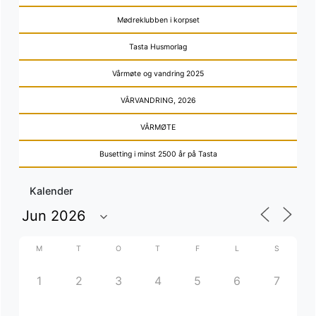
Mødreklubben i korpset
Tasta Husmorlag
Vårmøte og vandring 2025
VÅRVANDRING, 2026
VÅRMØTE
Busetting i minst 2500 år på Tasta
Kalender
M
T
O
T
F
L
S
1
2
3
4
5
6
7