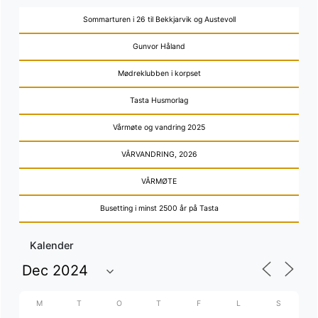
Sommarturen i 26 til Bekkjarvik og Austevoll
Gunvor Håland
Mødreklubben i korpset
Tasta Husmorlag
Vårmøte og vandring 2025
VÅRVANDRING, 2026
VÅRMØTE
Busetting i minst 2500 år på Tasta
Kalender
M
T
O
T
F
L
S