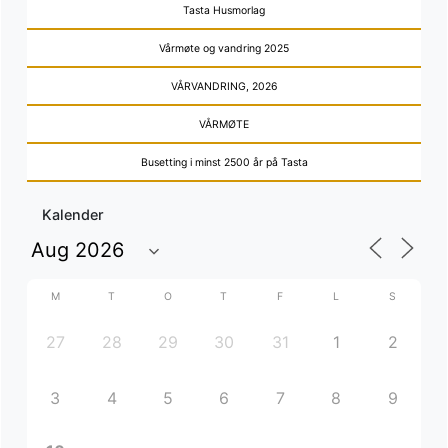
Tasta Husmorlag
Vårmøte og vandring 2025
VÅRVANDRING, 2026
VÅRMØTE
Busetting i minst 2500 år på Tasta
Kalender
M
T
O
T
F
L
S
27
28
29
30
31
1
2
3
4
5
6
7
8
9