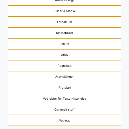
Bøker til salgs
Bilder & Media
Fotoalbum
Klassebilder
Lenker
Arkiv
Regnskap
Årsmeldinger
Protokoll
Vedtekter for Tasta Historielag
Gammelt stoff
Vedlegg