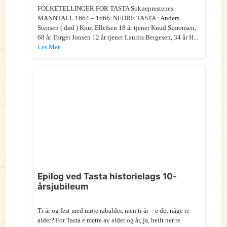
FOLKETELLINGER FOR TASTA Sokneprestenes
MANNTALL 1664 – 1666. NEDRE TASTA : Anders
Stensen ( død ) Knut Ellefsen 18 år tjener Knud Simonsen,
68 år Torger Jonsen 12 år tjener Laurits Bergesen, 34 år H...
Les Mer
Epilog ved Tasta historielags 10-
årsjubileum
Ti år og fest med møje rabalder, men ti år – e det någe te
alder? For Tasta e mette av alder og år, ja, heilt ner te