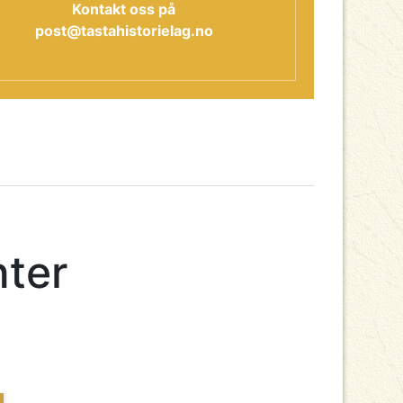
Kontakt oss på
post@tastahistorielag.no
nter