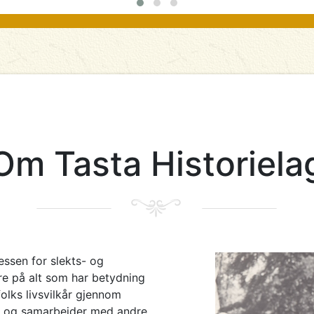
Om Tasta Historiela
essen for slekts- og
are på alt som har betydning
olks livsvilkår gjennom
lag og samarbeider med andre