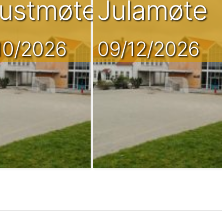
g
ustmøte
Julamøte
10/2026
09/12/2026