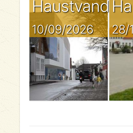
Haustvandrin
Ha
10/09/2026
28/