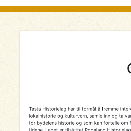
Tasta Historielag har til formål å fremme inter
lokalhistorie og kulturvern, samle inn og ta v
for bydelens historie og som kan fortelle om f
tidene. Laget er tilsluttet Rogaland Historie