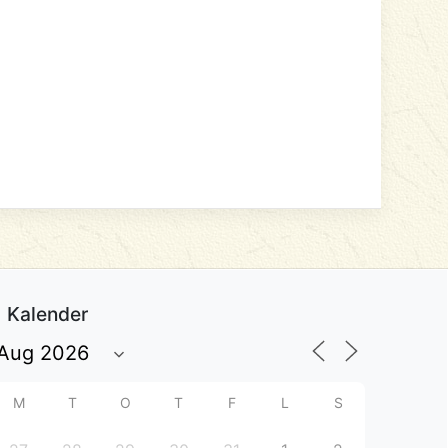
Kalender
M
T
O
T
F
L
S