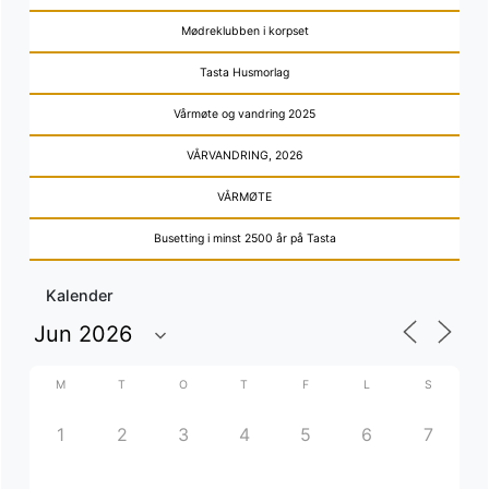
Mødreklubben i korpset
Tasta Husmorlag
Vårmøte og vandring 2025
VÅRVANDRING, 2026
VÅRMØTE
Busetting i minst 2500 år på Tasta
Kalender
M
T
O
T
F
L
S
1
2
3
4
5
6
7