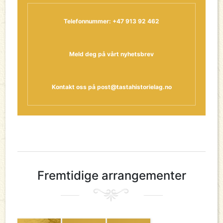
Telefonnummer: +47 913 92 462
Meld deg på vårt nyhetsbrev
Kontakt oss på
post@tastahistorielag.no
Fremtidige arrangementer