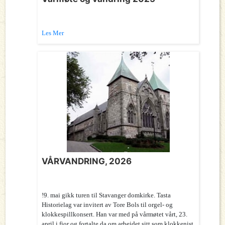
Les Mer
VÅRVANDRING, 2026
!9. mai gikk turen til Stavanger domkirke. Tasta
Historielag var invitert av Tore Bols til orgel- og
klokkespillkonsert. Han var med på vårmøtet vårt, 23.
april i fjor og fortalte da om arbeidet sitt som klokkenist