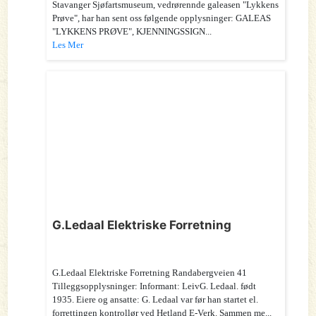
Stavanger Sjøfartsmuseum, vedrørennde galeasen "Lykkens
Prøve", har han sent oss følgende opplysninger: GALEAS
"LYKKENS PRØVE", KJENNINGSSIGN...
Les Mer
G.Ledaal Elektriske Forretning
G.Ledaal Elektriske Forretning Randabergveien 41
Tilleggsopplysninger: Informant: LeivG. Ledaal. født
1935. Eiere og ansatte: G. Ledaal var før han startet el.
forrettingen kontrollør ved Hetland E-Verk. Sammen me...