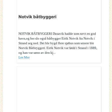
Notvik båtbyggeri
NOTVIK BÅTBYGGERI Dusavik hadde som nevt en god
havn,og her slo også båtbygger Eirik Notvik fra Notvik i
Strand seg ned. Det ble bygd flere sjøhus som senere ble
Norvik Båtbryggeri. Eirik Notvik var fødd i Strand i 1889,
og han var sønn av den kj...
Les Mer