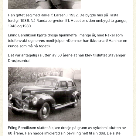
Han giftet seg med Rakel f. Larsen, i 1932. De bygde hus på Tasta,
ferdig i 1936. Nå Randabergveien 51. Huset er siden ombygd to ganger,
1948 og 1980.
Erling Bendiksen kjørte drosje hjemmefra i mange år, med Rakel som
telefonvakt og nervøs medhjelper. «Kommer han ikke snart! Han har en
kunde sorn må nå toget!»
Det var antagelig i slutten av 50 årene at han blev tilsluttet Stavanger
Drosjesentral.
Erling Bendiksen sluttet å kjøre drosje på grunn av sykdom i slutten av
60 årene. Han hadde imidlertid sin bevilling helt til sin død. De siste