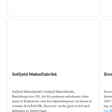
Solfjeld Møbelfabrikk
Siv
Solfjeld Møbelfabrikk! Solfjeld Møbelfabrikk,
Sivert
Randabergveien 101, det ble produsert radiokasser, blant
Inform
annet til Radionette, men hovedproduksjonen var kasser til
1947 
svenske AGA BALTIK, Dessverre var det gjort en feil med
reg. nr.
tørkingen av fineret (sape...
Les M