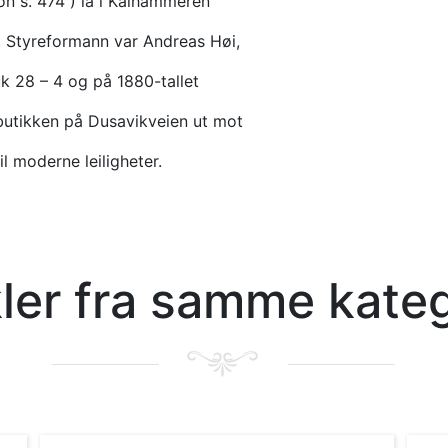
on s. 474 ) lå i Kalhammeren
. Styreformann var Andreas Høi,
uk 28 – 4 og på 1880-tallet
butikken på Dusavikveien ut mot
il moderne leiligheter.
kler fra samme kate