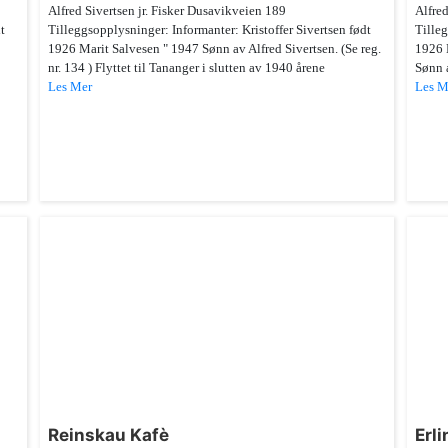
Alfred Sivertsen jr. Fisker Dusavikveien 189
Alfred
t
Tilleggsopplysninger: Informanter: Kristoffer Sivertsen født
Tilleg
1926 Marit Salvesen " 1947 Sønn av Alfred Sivertsen. (Se reg.
1926 
nr. 134 ) Flyttet til Tananger i slutten av 1940 årene
Sønn a
Les Mer
Les M
Reinskau Kafè
Erli