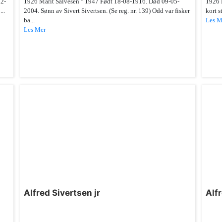
02-
1926 Marit Salvesen " 1947 Født 18-08-1916. Død 09-05-
1926 
..
2004. Sønn av Sivert Sivertsen. (Se reg. nr. 139) Odd var fisker
kort s
ba...
Les M
Les Mer
Alfred Sivertsen jr
Alf