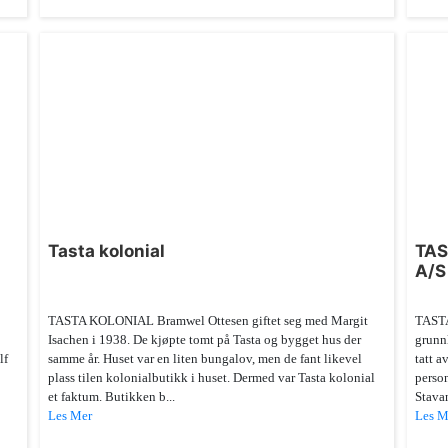
Tasta kolonial
TAS
A/S
TASTA KOLONIAL Bramwel Ottesen giftet seg med Margit
TAST
Isachen i 1938. De kjøpte tomt på Tasta og bygget hus der
grunnl
lf
samme år. Huset var en liten bungalov, men de fant likevel
tatt a
plass tilen kolonialbutikk i huset. Dermed var Tasta kolonial
person
et faktum. Butikken b...
Stavan
Les Mer
Les M