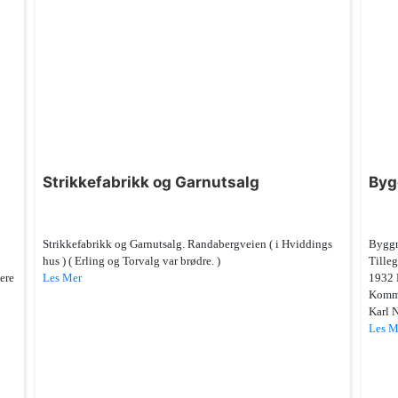
Strikkefabrikk og Garnutsalg
Byg
Strikkefabrikk og Garnutsalg. Randabergveien ( i Hviddings
Byggm
hus ) ( Erling og Torvalg var brødre. )
Tille
ere
Les Mer
1932 
Kommu
Karl N
Les M