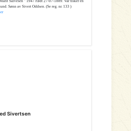
Marit Salvesen " 1947 Født 27-07-1889. Var fisker en
tund. Sønn av Sivert Oddsen. (Se reg. nr. 133 )
er
red Sivertsen