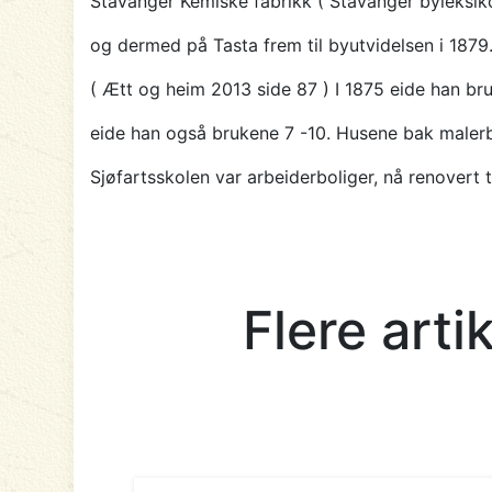
Stavanger Kemiske fabrikk ( Stavanger byleksik
og dermed på Tasta frem til byutvidelsen i 1879
( Ætt og heim 2013 side 87 ) I 1875 eide han br
eide han også brukene 7 -10. Husene bak maler
Sjøfartsskolen var arbeiderboliger, nå renovert t
Flere arti