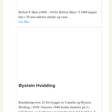
Bellest P. Høie (1866 - 1919). Bellest Høye ”I 1886 kjøpte
han i 20 aars alderen smidje og vaan...
Les Mer
Øystein Hvidding
Randabergveien 32 ble bygget av Camilla og Øystein
Hviding i 1939. Vinteren 1940 bodde familien på 3 i
leiligheten, og kjelleren var innredet til 3 små butikker, A.