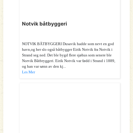
Notvik båtbyggeri
NOTVIK BÅTBYGGERI Dusavik hadde som nevt en god
havn,og her slo også båtbygger Eirik Notvik fra Notvik i
Strand seg ned. Det ble bygd flere sjøhus som senere ble
Norvik Båtbryggeri. Eirik Notvik var fødd i Strand i 1889,
og han var sønn av den kj...
Les Mer