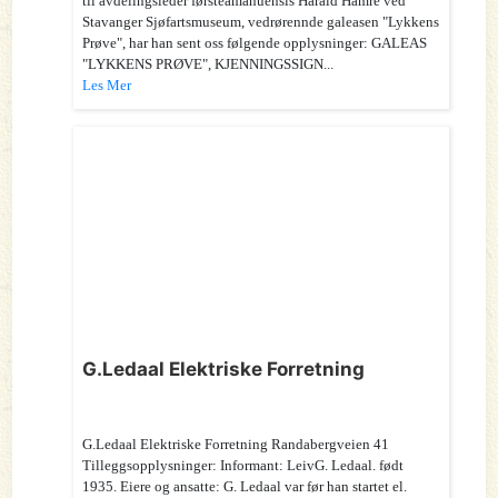
til avdelingsleder førsteamanuensis Harald Hamre ved
Stavanger Sjøfartsmuseum, vedrørennde galeasen "Lykkens
Prøve", har han sent oss følgende opplysninger: GALEAS
"LYKKENS PRØVE", KJENNINGSSIGN...
Les Mer
G.Ledaal Elektriske Forretning
G.Ledaal Elektriske Forretning Randabergveien 41
Tilleggsopplysninger: Informant: LeivG. Ledaal. født
1935. Eiere og ansatte: G. Ledaal var før han startet el.