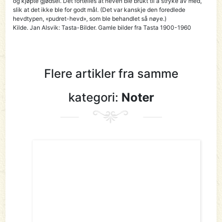
og kjøpte gjødsel. Det fortelles at neven ble brukt til å stryke av med,
slik at det ikke ble for godt mål. (Det var kanskje den foredlede
hevdtypen, «pudret-hevd», som ble behandlet så nøye.)
Kilde. Jan Alsvik: Tasta-Bilder. Gamle bilder fra Tasta 1900-1960
Flere artikler fra samme
kategori:
Noter