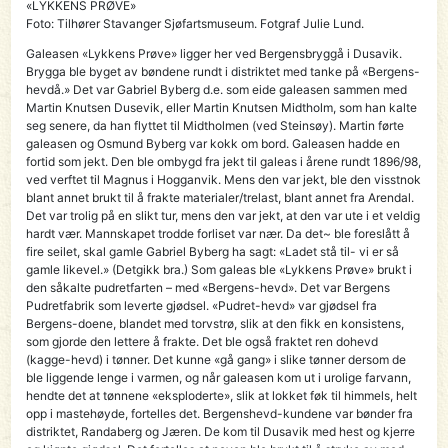
«LYKKENS PRØVE»
Foto: Tilhører Stavanger Sjøfartsmuseum. Fotgraf Julie Lund.
Galeasen «Lykkens Prøve» ligger her ved Bergensbryggå i Dusavik.
Brygga ble byget av bøndene rundt i distriktet med tanke på «Bergens-
hevdå.» Det var Gabriel Byberg d.e. som eide galeasen sammen med
Martin Knutsen Dusevik, eller Martin Knutsen Midtholm, som han kalte
seg senere, da han flyttet til Midtholmen (ved Steinsøy). Martin førte
galeasen og Osmund Byberg var kokk om bord. Galeasen hadde en
fortid som jekt. Den ble ombygd fra jekt til galeas i årene rundt 1896/98,
ved verftet til Magnus i Hogganvik. Mens den var jekt, ble den visstnok
blant annet brukt til å frakte materialer/trelast, blant annet fra Arendal.
Det var trolig på en slikt tur, mens den var jekt, at den var ute i et veldig
hardt vær. Mannskapet trodde forliset var nær. Da det~ ble foreslått å
fire seilet, skal gamle Gabriel Byberg ha sagt: «Ladet stå til- vi er så
gamle likevel.» (Detgikk bra.) Som galeas ble «Lykkens Prøve» brukt i
den såkalte pudretfarten – med «Bergens-hevd». Det var Bergens
Pudretfabrik som leverte gjødsel. «Pudret-hevd» var gjødsel fra
Bergens-doene, blandet med torvstrø, slik at den fikk en konsistens,
som gjorde den lettere å frakte. Det ble også fraktet ren dohevd
(kagge-hevd) i tønner. Det kunne «gå gang» i slike tønner dersom de
ble liggende lenge i varmen, og når galeasen kom ut i urolige farvann,
hendte det at tønnene «eksploderte», slik at lokket føk til himmels, helt
opp i mastehøyde, fortelles det. Bergenshevd-kundene var bønder fra
distriktet, Randaberg og Jæren. De kom til Dusavik med hest og kjerre