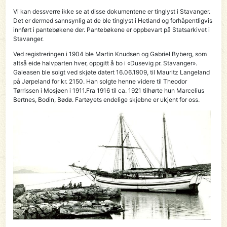
Vi kan dessverre ikke se at disse dokumentene er tinglyst i Stavanger.
Det er dermed sannsynlig at de ble tinglyst i Hetland og forhåpentligvis
innført i pantebøkene der. Pantebøkene er oppbevart på Statsarkivet i
Stavanger.
Ved registreringen i 1904 ble Martin Knudsen og Gabriel Byberg, som
altså eide halvparten hver, oppgitt å bo i «Dusevig pr. Stavanger».
Galeasen ble solgt ved skjøte datert 16.06.1909, til Mauritz Langeland
på Jørpeland for kr. 2150. Han solgte henne videre til Theodor
Tørrissen i Mosjøen i 1911.Fra 1916 til ca. 1921 tilhørte hun Marcelius
Bertnes, Bodin, Bødø. Fartøyets endelige skjebne er ukjent for oss.