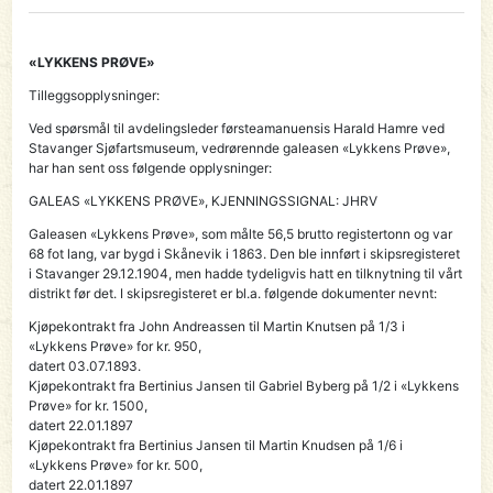
«LYKKENS PRØVE»
Tilleggsopplysninger:
Ved spørsmål til avdelingsleder førsteamanuensis Harald Hamre ved
Stavanger Sjøfartsmuseum, vedrørennde galeasen «Lykkens Prøve»,
har han sent oss følgende opplysninger:
GALEAS «LYKKENS PRØVE», KJENNINGSSIGNAL: JHRV
Galeasen «Lykkens Prøve», som målte 56,5 brutto registertonn og var
68 fot lang, var bygd i Skånevik i 1863. Den ble innført i skipsregisteret
i Stavanger 29.12.1904, men hadde tydeligvis hatt en tilknytning til vårt
distrikt før det. I skipsregisteret er bl.a. følgende dokumenter nevnt:
Kjøpekontrakt fra John Andreassen til Martin Knutsen på 1/3 i
«Lykkens Prøve» for kr. 950,
datert 03.07.1893.
Kjøpekontrakt fra Bertinius Jansen til Gabriel Byberg på 1/2 i «Lykkens
Prøve» for kr. 1500,
datert 22.01.1897
Kjøpekontrakt fra Bertinius Jansen til Martin Knudsen på 1/6 i
«Lykkens Prøve» for kr. 500,
datert 22.01.1897