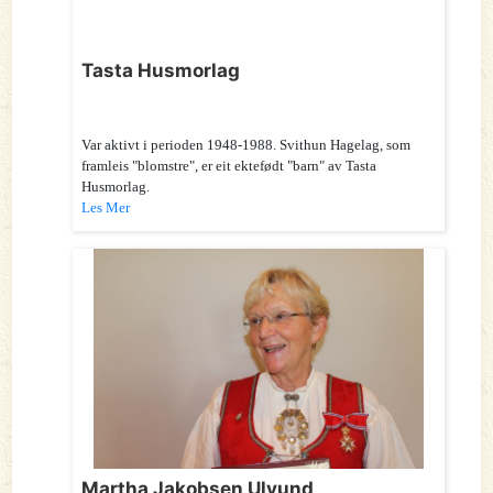
Tasta Husmorlag
Var aktivt i perioden 1948-1988. Svithun Hagelag, som
framleis "blomstre", er eit ektefødt "barn" av Tasta
Husmorlag.
Les Mer
Martha Jakobsen Ulvund