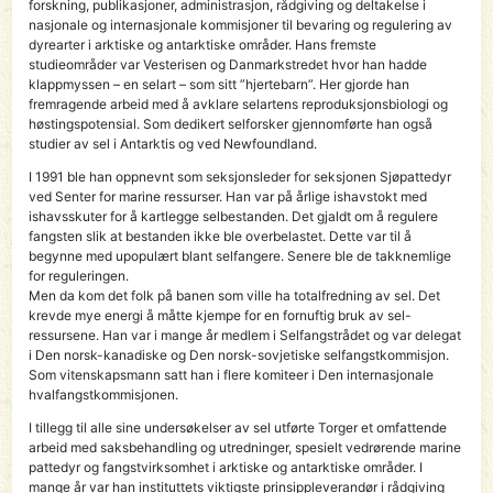
forskning, publikasjoner, administra­sjon, rådgiving og deltakelse i
nasjonale og internasjonale kommisjoner til bevaring og regu­lering av
dyrearter i arktiske og antarktiske områder. Hans fremste
studieområder var Vesterisen og Danmarkstredet hvor han hadde
klappmyssen – en selart – som sitt ”hjertebarn”. Her gjorde han
fremragende arbeid med å avklare selartens reproduksjonsbiologi og
høstingspotensial. Som dedikert selforsker gjennomførte han også
studier av sel i Antarktis og ved Newfoundland.
I 1991 ble han oppnevnt som seksjonsleder for seksjonen Sjøpattedyr
ved Senter for marine ressurser. Han var på årlige ishavstokt med
ishavsskuter for å kartlegge selbestanden. Det gjaldt om å regulere
fangsten slik at bestanden ikke ble overbelastet. Dette var til å
begynne med upopulært blant selfangere. Senere ble de takknemlige
for reguleringen.
Men da kom det folk på banen som ville ha totalfredning av sel. Det
krevde mye energi å måtte kjempe for en fornuftig bruk av sel-
ressursene. Han var i mange år medlem i Selfangstrådet og var delegat
i Den norsk-kan­adiske og Den norsk-sovjetiske selfangstkommisjon.
Som vitenskapsmann satt han i flere komiteer i Den internasjonale
hvalfangstkommisjonen.
I tillegg til alle sine undersøkelser av sel utførte Torger et omfattende
arbeid med saks­behandling og utredninger, spesielt vedrørende marine
pattedyr og fangstvirksomhet i arktiske og antarktiske områder. I
mange år var han instituttets viktigste prinsippleverandør i rådgiving