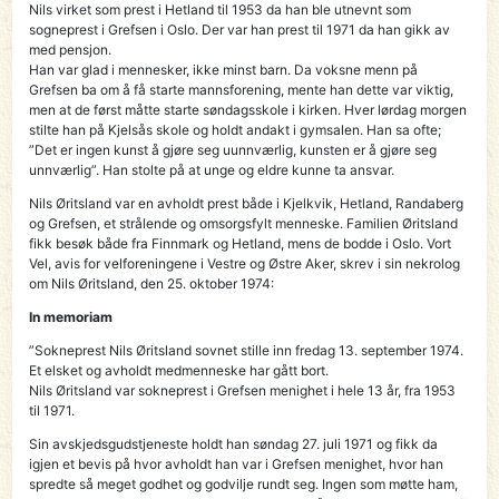
Nils virket som prest i Hetland til 1953 da han ble utnevnt som
sogneprest i Grefsen i Oslo. Der var han prest til 1971 da han gikk av
med pensjon.
Han var glad i mennesker, ikke minst barn. Da voksne menn på
Grefsen ba om å få starte mannsforening, mente han dette var viktig,
men at de først måtte starte søndagsskole i kirken. Hver lørdag morgen
stilte han på Kjelsås skole og holdt andakt i gymsalen. Han sa ofte;
”Det er ingen kunst å gjøre seg uunn­værlig, kunsten er å gjøre seg
unnværlig”. Han stolte på at unge og eldre kunne ta ansvar.
Nils Øritsland var en avholdt prest både i Kjelkvik, Hetland, Randaberg
og Grefsen, et strålende og omsorgsfylt menneske. Familien Øritsland
fikk besøk både fra Finnmark og Hetland, mens de bodde i Oslo. Vort
Vel, avis for velforeningene i Vestre og Østre Aker, skrev i sin nekrolog
om Nils Øritsland, den 25. oktober 1974:
In memoriam
”Sokneprest Nils Øritsland sovnet stille inn fredag 13. september 1974.
Et elsket og avholdt medmenneske har gått bort.
Nils Øritsland var sokneprest i Grefsen menighet i hele 13 år, fra 1953
til 1971.
Sin avskjedsgudstjeneste holdt han søndag 27. juli 1971 og fikk da
igjen et bevis på hvor avholdt han var i Grefsen menighet, hvor han
spredte så meget godhet og godvilje rundt seg. Ingen som møtte ham,