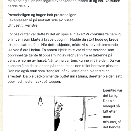
med åpning til en hønsegård hvor hønsene trippet ut og inn. Dessuten
hadde de ei ku.
Presteboligen og hagen bak presteboligen.
Lekeplassen lå på motsatt side av huset.
Uthuset til venstre.
For oss gutter var dette hullet en spesiell ”leke”: Vi konkurrerte nemlig
om hvem som klarte å krype ut og inn. Hadde du stort hode og brede
skuldre, satt du fast! Når dette skjedde, måtte vi slite vedkommende
løs ved å dra i beina. En annen kjekk leke var ei stor tretønne som
opprinnelige tjente til oppsamling av regnvann fra ei takrenne på
venstre hjørne av huset. Når tønna var tom, kunne vi trille den. Da var
kunsten å holde balansen på tønna mens den trillet bortover plassen.
Den ble også bruk som ”fengsel” når vi lekte at en ble tatt eller
arrestert. Da ble vedkommende puttet inn i tønna; deretter ble den satt
opp-ned med en vakt på toppen.
Egentlig var
det farlig.
Det ble
mangel på
luft etter
noen
minutter, så
det hendte