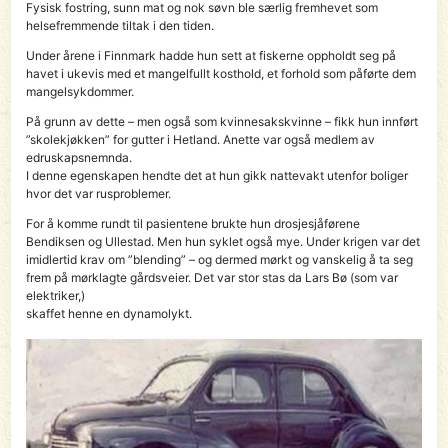
Fysisk fostring, sunn mat og nok søvn ble særlig fremhevet som
helsefremmende tiltak i den tiden.
Under årene i Finnmark hadde hun sett at fiskerne oppholdt seg på
havet i ukevis med et mangelfullt kosthold, et forhold som påførte dem
mangelsykdommer.
På grunn av dette – men også som kvinnesakskvinne – fikk hun innført
”skolekjøkken” for gutter i Hetland. Anette var også med­lem av
edruskapsnemnda.
I denne egenskapen hendte det at hun gikk nattevakt uten­for boliger
hvor det var rus­pro­blemer.
For å komme rundt til pasientene brukte hun drosjesjåførene
Bendiksen og Ullestad. Men hun syklet også mye. Under krigen var det
imidlertid krav om ”blending” – og dermed mørkt og vanskelig å ta seg
frem på mørklagte gårdsveier. Det var stor stas da Lars Bø (som var
elektriker,)
skaffet henne en dynamolykt.