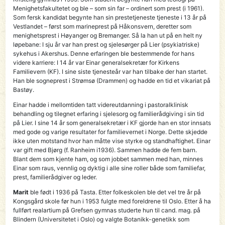
Menighetsfakultetet og ble – som sin far – ordinert som prest (i 1961).
Som fersk kandidat begynte han sin prestetjeneste tjeneste i 13 år på
Vestlandet – først som marineprest på Håkonsvern, deretter som
menighetsprest i Høyanger og Bremanger. Så la han ut på en helt ny
løpebane: I sju år var han prest og sjelesørger på Lier (psykiatriske)
sykehus i Akershus. Denne erfaringen ble bestemmende for hans
videre karriere: I 14 år var Einar generalsekretær for Kirkens
Familievern (KF). I sine siste tjenesteår var han tilbake der han startet.
Han ble sogneprest i Strømsø (Drammen) og hadde en tid et vikariat på
Bastøy.
Einar hadde i mellomtiden tatt videreutdanning i pastoralklinisk
behandling og tilegnet erfaring i sjelesorg og familierådgiving i sin tid
på Lier. I sine 14 år som generalsekretær i KF gjorde han en stor innsats
med gode og varige resultater for familievernet i Norge. Dette skjedde
ikke uten motstand hvor han måtte vise styrke og standhaftighet. Einar
var gift med Bjørg (f. Ranheim i1936). Sammen hadde de fem barn.
Blant dem som kjente ham, og som jobbet sammen med han, minnes
Einar som raus, vennlig og dyktig i alle sine roller både som familiefar,
prest, familierådgiver og leder.
Marit
ble født i 1936 på Tasta. Etter folkeskolen ble det vel tre år på
Kongsgård skole før hun i 1953 fulgte med foreldrene til Oslo. Etter å ha
fullført realartium på Grefsen gymnas studerte hun til cand. mag. på
Blindern (Universitetet i Oslo) og valgte Botanikk-genetikk som