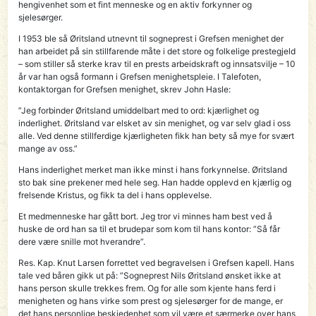
hengivenhet som et fint menneske og en aktiv forkynner og
sjelesørger.
I 1953 ble så Øritsland utnevnt til sogneprest i Grefsen menighet der
han arbeidet på sin stillfarende måte i det store og folkelige prestegjeld
– som stiller så sterke krav til en prests arbeidskraft og innsatsvilje – 10
år var han også formann i Grefsen menighetspleie. I Tale­foten,
kontaktorgan for Grefsen menighet, skrev John Hasle:
”Jeg forbinder Øritsland umiddelbart med to ord: kjærlighet og
inderlighet. Øritsland var elsket av sin menighet, og var selv glad i oss
alle. Ved denne stillferdige kjærligheten fikk han bety så mye for svært
mange av oss.”
Hans inderlighet merket man ikke minst i hans forkynnelse. Øritsland
sto bak sine prekener med hele seg. Han hadde opplevd en kjærlig og
frelsende Kristus, og fikk ta del i hans opplevelse.
Et medmenneske har gått bort. Jeg tror vi minnes ham best ved å
huske de ord han sa til et brudepar som kom til hans kontor: ”Så får
dere være snille mot hverandre”.
Res. Kap. Knut Larsen forrettet ved begravelsen i Grefsen kapell. Hans
tale ved båren gikk ut på: ”Sogneprest Nils Øritsland ønsket ikke at
hans person skulle trekkes frem. Og for alle som kjente hans ferd i
menigheten og hans virke som prest og sjelesørger for de mange, er
det hans personlige beskjedenhet som vil være et særmerke over hans