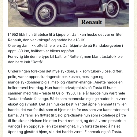
I 1952 fikk hun tillatelse til å kjøpe bil. Jan kan huske det var en liten
Renault, den var koksgrå og hadde hele18HK.
Olav og Jan fikk ofte låne bilen. Da råkjørte de på Randa­berg­veien i
opptil 80 km, hvilket var bilens toppfart.
For øvrig ble denne type bil kalt for ”Rotten”, men blant tastafolk ble
den bare kalt ”Rottå”.
Under krigen forekom det mye sykdom, slik som tuberkulose, difteri,
polio, vannkopper skarlagensfeber, kusma, meslinger og
mangelsykdommer p.g.a. mat- og vitamin-mangel. Anette hadde en
heller travel hverdag. Hun hadde privatpraksis på Tasta til hun –
sammen med Nils – reiste til Oslo i 1953. I alle år hadde hun vært hele
Tastas trofaste fastlege. Både som menneske og lege hadde hun vært
elsket og avholdt. Det Jan husker best, var det åpne hjemmet familien
hadde, det var faktisk som et hjem nr. to for oss som var kamerater med
barna. Da familien flyttet til Oslo, praktiserte hun som skolelege på tre
til fire skoler. Helsen ble etter hvert redusert, og det å være prestefrue
var også en oppgave i en stor menighet. Hun fortsatte med å ha et
åpent og gjestfritt hjem, slik det hadde vært i Finnmark og på Tasta.