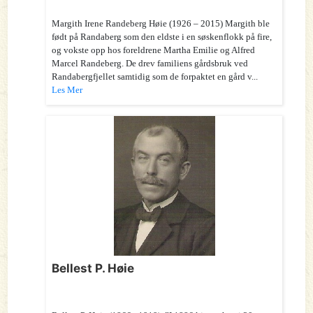
Margith Irene Randeberg Høie (1926 – 2015) Margith ble
født på Randaberg som den eldste i en søskenflokk på fire,
og vokste opp hos foreldrene Martha Emilie og Alfred
Marcel Randeberg. De drev familiens gårdsbruk ved
Randabergfjellet samtidig som de forpaktet en gård v...
Les Mer
Bellest P. Høie