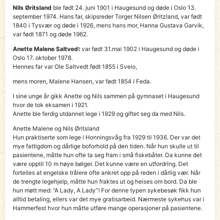
Nils Øritsland
ble født 24. juni 1901 i Haugesund og døde i Oslo 13.
september 1974. Hans far, skipsreder Torger Nilsen Øritzland, var født
1840 i Tysvær og døde i 1926, mens hans mor, Hanna Gustava Garvik,
var født 1871 og døde 1962.
Anette Malene Saltved
t var født 31.mai 1902 i Haugesund og døde i
Oslo 17. oktober 1978.
Hennes far var Ole Saltvedt født 1855 i Sveio,
mens moren, Malene Hansen, var født 1854 i Feda.
I sine unge år gikk Anette og Nils sammen på gymnaset i Haugesund
hvor de tok eksamen i 1921.
Anette ble ferdig utdannet lege i 1929 og giftet seg da med Nils.
Anette Malene og Nils Øritsland
Hun praktiserte som lege i Honningsvåg fra 1929 til 1936. Der var det
mye fattigdom og dårlige boforhold på den tiden. Når hun skulle ut til
pasientene, måtte hun ofte ta seg fram i små fiskebåter. Da kunne det
være opptil 10 m høye bølger. Det kunne være en utfordring. Det
fortelles at engelske trålere ofte ankret opp på reden i dårlig vær. Når
de trengte legehjelp, måtte hun fraktes ut og heises om bord. Da ble
hun møtt med: ”A Lady, A Lady”! For denne typen sykebesøk fikk hun
alltid betaling, ellers var det mye gratisarbeid. Nærmeste sykehus var i
Hammerfest hvor hun måtte utføre mange operasjoner på pasientene.