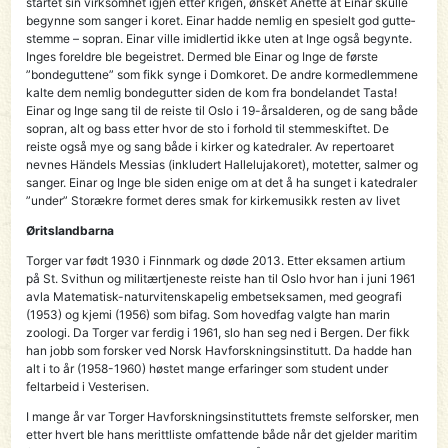
startet sin virksomhet igjen etter krigen, ønsket An­et­te at Einar skulle
begynne som sanger i koret. Einar hadde nemlig en spesielt god gutte­
stem­me – sopran. Einar ville imidlertid ikke uten at Inge også begynte.
Inges foreldre ble be­geistret. Dermed ble Einar og Inge de første
”bonde­guttene” som fikk synge i Domkoret. De andre kor­medlemmene
kalte dem nemlig bondegutter siden de kom fra bondelandet Tasta!
Einar og Inge sang til de reiste til Oslo i 19-årsalderen, og de sang både
sopran, alt og bass etter hvor de sto i forhold til stemmeskiftet. De
reiste også mye og sang både i kirker og kate­draler. Av repert­oaret
nevnes Händels Messias (inkludert Hallelujakoret), motetter, salmer og
sanger. Einar og Inge ble siden enige om at det å ha sunget i katedraler
”under” Storækre formet deres smak for kirkemusikk resten av livet
Øritslandbarna
Torger var født 1930 i Finnmark og døde 2013. Etter eksamen artium
på St. Svithun og militærtjeneste reiste han til Oslo hvor han i juni 1961
avla Mate­matisk-naturvitenskapelig embetseksamen, med geografi
(1953) og kjemi (1956) som bifag. Som hovedfag valgte han marin
zoologi. Da Torger var ferdig i 1961, slo han seg ned i Bergen. Der fikk
han jobb som forsker ved Norsk Havforskningsinstitutt. Da hadde han
alt i to år (1958-1960) høstet mange erfaringer som student under
feltarbeid i Vesterisen.
I mange år var Torger Havforskningsinstituttets fremste selforsker, men
etter hvert ble hans merittliste omfattende både når det gjelder maritim