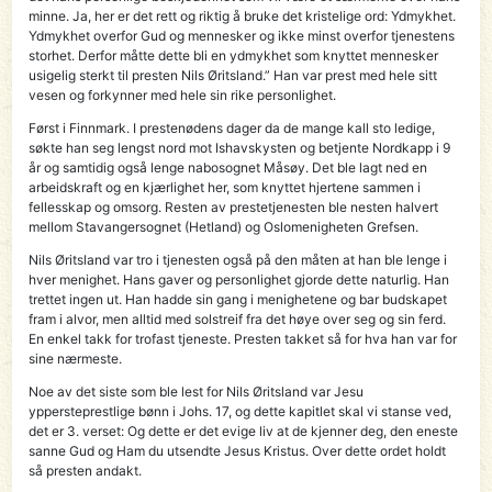
minne. Ja, her er det rett og riktig å bruke det kristelige ord: Ydmykhet.
Ydmykhet overfor Gud og mennesker og ikke minst overfor tjenestens
storhet. Derfor måtte dette bli en ydmykhet som knyttet mennesker
usigelig sterkt til presten Nils Øritsland.” Han var prest med hele sitt
vesen og forkynner med hele sin rike personlighet.
Først i Finnmark. I prestenødens dager da de mange kall sto ledige,
søkte han seg lengst nord mot Ishavskysten og betjente Nordkapp i 9
år og samtidig også lenge nabosognet Måsøy. Det ble lagt ned en
arbeidskraft og en kjærlighet her, som knyttet hjertene sammen i
fellesskap og omsorg. Resten av prestetjenesten ble nesten halvert
mellom Stavangersognet (Hetland) og Oslomenigheten Grefsen.
Nils Øritsland var tro i tjenesten også på den måten at han ble lenge i
hver menighet. Hans gaver og personlighet gjorde dette naturlig. Han
trettet ingen ut. Han hadde sin gang i menighetene og bar budskapet
fram i alvor, men alltid med solstreif fra det høye over seg og sin ferd.
En enkel takk for trofast tjeneste. Presten takket så for hva han var for
sine nærmeste.
Noe av det siste som ble lest for Nils Øritsland var Jesu
yppersteprestlige bønn i Johs. 17, og dette kapitlet skal vi stanse ved,
det er 3. verset: Og dette er det evige liv at de kjenner deg, den eneste
sanne Gud og Ham du utsendte Jesus Kristus. Over dette ordet holdt
så presten andakt.