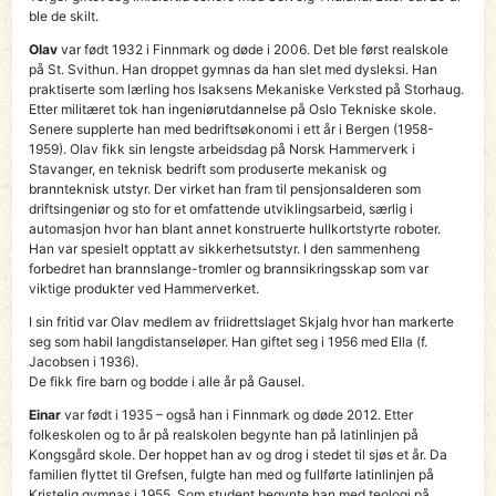
ble de skilt.
Olav
var født 1932 i Finnmark og døde i 2006. Det ble først realskole
på St. Svithun. Han droppet gymnas da han slet med dysleksi. Han
praktiserte som lærling hos Isaksens Mekaniske Verksted på Storhaug.
Etter militæret tok han ingeniørutdannelse på Oslo Tekniske skole.
Senere supplerte han med bedriftsøkonomi i ett år i Bergen (1958-
1959). Olav fikk sin lengste arbeidsdag på Norsk Ham­merverk i
Stavanger, en teknisk bedrift som produserte mekanisk og
brannteknisk utstyr. Der virket han fram til pensjonsalderen som
driftsingeniør og sto for et omfattende utviklingsarbeid, særlig i
automasjon hvor han blant annet konstruerte hullkortstyrte roboter.
Han var spesielt opptatt av sikkerhetsutstyr. I den sammenheng
forbedret han brannslange-tromler og brannsikringsskap som var
viktige produkter ved Hammerverket.
I sin fritid var Olav medlem av friidrettslaget Skjalg hvor han markerte
seg som habil langdistanseløper. Han giftet seg i 1956 med Ella (f.
Jacobsen i 1936).
De fikk fire barn og bodde i alle år på Gausel.
Einar
var født i 1935 – også han i Finnmark og døde 2012. Etter
folkeskolen og to år på realskolen begynte han på latinlinjen på
Kongsgård skole. Der hoppet han av og drog i stedet til sjøs et år. Da
familien flyttet til Grefsen, fulgte han med og fullførte latinlinjen på
Kristelig gymnas i 1955. Som student begynte han med teologi på