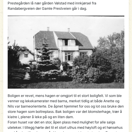
Prestegården lå nær gården Vølstad med innkjørsel fra
Randabergveien der Gamle Prestveien går i dag.
Boligen er revet, mens hagen er omgjort til et stort boligfelt. Vi som ble
venner og lekekamerater med barna, merket tidlig at både Anette og
Nils var barneorienterte. De åpnet hjem­met for oss og lot oss bruke den
store hagen som boltreplass. Bak boligen var det blomster­hage, trær å
klatre i, plener å leke på og en liten dam.
Foran huset var det en stor, åpen plass med mulighet for alle salgs
uteleker. I tillegg hørte det til et stort uthus med høyloft og et hønsehus