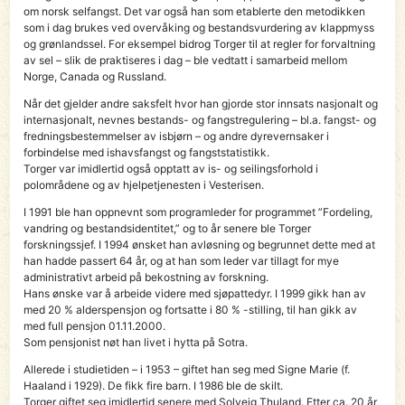
om norsk selfangst. Det var også han som etablerte den metodikken
som i dag brukes ved over­våking og bestandsvurdering av klappmyss
og grønlandssel. For eksempel bidrog Torger til at regler for forvaltning
av sel – slik de praktiseres i dag – ble vedtatt i samarbeid mellom
Norge, Canada og Russland.
Når det gjelder andre saksfelt hvor han gjorde stor innsats nasjonalt og
internasjonalt, nevnes bestands- og fangstregulering – bl.a. fangst- og
fredningsbestemmelser av isbjørn – og andre dyrevernsaker i
forbindelse med ishavsfangst og fangststatistikk.
Torger var imidlertid også opptatt av is- og seilingsforhold i
polområdene og av hjelpetjenesten i Vesterisen.
I 1991 ble han oppnevnt som programleder for programmet ”Fordeling,
vandring og bestandsidentitet,” og to år senere ble Torger
forskningssjef. I 1994 ønsket han avløsning og begrunnet dette med at
han hadde passert 64 år, og at han som leder var tillagt for mye
administrativt arbeid på bekostning av forskning.
Hans ønske var å arbeide videre med sjø­pat­te­dyr. I 1999 gikk han av
med 20 % alderspensjon og fortsatte i 80 % -stilling, til han gikk av
med full pensjon 01.11.2000.
Som pensjonist nøt han livet i hytta på Sotra.
Allerede i studietiden – i 1953 – giftet han seg med Signe Marie (f.
Haaland i 1929). De fikk fire barn. I 1986 ble de skilt.
Torger giftet seg imidlertid senere med Solveig Thuland. Etter ca. 20 år