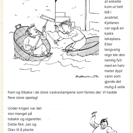
at enkelte
kom ut helt
blå i
ansiktet.
Kjelleren
var også en
kjekk
lekeplass.
Etter
langvarig
regn ble den
nemlig fylt
med en halv
meter dypt
vann som
gjorde det
mulig å seile
fram og tilbake i de store vaskestampene som fantes der. Vi hadde
flere store sjøslag!
Under krigen var det
stor mangel på
tobakk og sigaretter.
Dette fikk Jan og
Olav til å plante