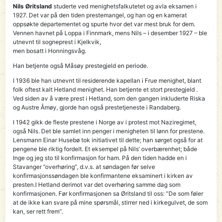
Nils Øritsland
studerte ved menighetsfalkutetet og avla eksamen i
1927. Det var på den tid­en prestemangel, og han og en kamerat
oppsøkte departementet og spurte hvor det var mest bruk for dem.
Vennen havnet på Loppa i Finnmark, mens Nils – i desember 1927 – ble
ut­nevnt til sogneprest i Kjelkvik,
men bosatt i Honningsvåg.
Han betjente også Måsøy preste­gjeld en periode.
I 1936 ble han utnevnt til residerende kapellan i Frue menighet, blant
folk oftest kalt Hetland menighet. Han betjente et stort prestegjeld .
Ved siden av å være prest i Hetland, som den gangen inkluderte Riska
og Austre Åmøy, gjorde han også prestetjeneste i Randa­berg.
I 1942 gikk de fleste prestene i Norge av i protest mot Naziregimet,
også Nils. Det ble samlet inn penger i menigheten til lønn for prestene.
Lensmann Einar Husebø tok initiativet til dette; han sørget også for at
pengene ble riktig fordelt. Et eksempel på Nils’ overbærenhet; både
Inge og jeg sto til konfirmasjon for ham. På den tiden hadde en i
Stavanger ”over­hør­ing”, d.v.s. at søndagen før selve
konfirmasjonssøndagen ble konfirmantene eksaminert i kirken av
presten.I Hetland derimot var det overhøring samme dag som
konfirmasjonen. Før konfir­ma­sjonen sa Øritsland til oss: ”De som føler
at de ikke kan svare på mine spørsmål, stirrer ned i kirkegulvet, de som
kan, ser rett frem”.