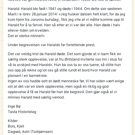
Harald: Harald ble født i 1941 og døde i 1944. Om dette sier søsteren
Marit i e-brev 28.januar 2014: «Jeg husker datoen helt klart, for da jeg
kom hjem fra Jorunns bursdag , fikk jeg vite at vi måtte komme opp til
Harald for å ta farvel. Han så etter at vi var der alle. Han døde i halv
elleve-tiden om kvelden.
Det er sterke minner!»
Under begravelsen var Haralds far forrettende prest.
Det var veldig trist da Harald døde. Det som gjorde at vi barn fikk en
særlig sterk opplevelse, var at fru Øritsland inviterte oss inn i stua for
«å ta avskjed med Harald». Hun ba oss ta av oss luene, så stilte hun
oss opp på rekke og lot oss gå stille rundt et bord hvor Harald var
plassert i en barnekiste.
Ingen av oss hadde sett et dødt menneske før. Vi har siden vært enige
om at det var en sterk opplevelse, men også en riktig og god
opplevelse å få se Harald før han ble begravd. Den gjør også at vi
minnes Harald med særlig vemod.
Inge Bø
Tasta Historielag
Kilder:
Bols, Kjell
Dagrød, Astri (Torbjørnsen)