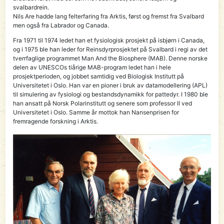
svalbardrein.
Nils Are hadde lang felterfaring fra Arktis, først og fremst fra Svalbard
men også fra Labrador og Canada.
Fra 1971 til 1974 ledet han et fysiologisk prosjekt på isbjørn i Canada,
og i 1975 ble han leder for Reinsdyrprosjektet på Svalbard i regi av det
tverrfaglige programmet Man And the Biosphere (MAB). Denne norske
delen av UNESCOs tiårige MAB-program ledet han i hele
prosjektperioden, og jobbet samtidig ved Biologisk Institutt på
Universitetet i Oslo. Han var en pioner i bruk av datamodellering (APL)
til simulering av fysiologi og bestandsdynamikk for pattedyr. I 1980 ble
han ansatt på Norsk Polarinstitutt og senere som professor II ved
Universitetet i Oslo. Samme år mottok han Nansenprisen for
fremragende forskning i Arktis.