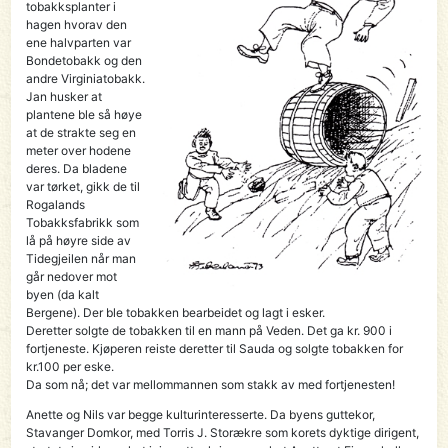
tobakksplanter i
hagen hvorav den
ene halvparten var
Bondetobakk og den
andre Virginiatobakk.
Jan husker at
plantene ble så høye
at de strakte seg en
meter over hodene
deres. Da bladene
var tørket, gikk de til
Rogalands
Tobakksfabrikk som
lå på høyre side av
Tidegjeilen når man
går nedover mot
byen (da kalt
Bergene). Der ble tobakken bearbeidet og lagt i esker.
Deretter solgte de tobakken til en mann på Veden. Det ga kr. 900 i
fortjeneste. Kjøperen reiste deretter til Sauda og solgte tobakken for
kr.100 per eske.
Da som nå; det var mellommannen som stakk av med fortjenesten!
Anette og Nils var begge kulturinteresserte. Da byens guttekor,
Stavanger Domkor, med Torris J. Storækre som korets dyktige dirigent,