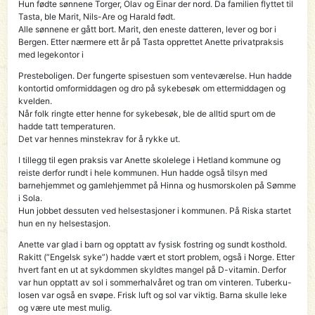
Hun fødte sønnene Torger, Olav og Einar der nord. Da familien flyttet til
Tasta, ble Marit, Nils-Are og Harald født.
Alle sønnene er gått bort. Marit, den eneste datteren, lever og bor i
Bergen. Etter nærmere ett år på Tasta opprettet Anette privatpraksis
med legekontor i
Preste­boligen. Der fungerte spisestuen som venteværelse. Hun hadde
kontortid omformid­dagen og dro på sykebesøk om ettermiddagen og
kvelden.
Når folk ringte etter henne for sykebesøk, ble de alltid spurt om de
hadde tatt temperaturen.
Det var hennes minstekrav for å rykke ut.
I tillegg til egen praksis var Anette skolelege i Hetland kommune og
reiste derfor rundt i hele kommunen. Hun hadde også tilsyn med
barnehjemmet og gamlehjemmet på Hinna og husmorskolen på Sømme
i Sola.
Hun jobbet dessuten ved helsestasjoner i kommunen. På Riska startet
hun en ny helsestasjon.
Anette var glad i barn og opptatt av fysisk fostring og sundt kosthold.
Rakitt (”Engelsk syke”) hadde vært et stort problem, også i Norge. Etter
hvert fant en ut at sykdommen skyld­tes mangel på D-vitamin. Derfor
var hun opptatt av sol i sommerhalvåret og tran om vinteren. Tuberku-
losen var også en svøpe. Frisk luft og sol var viktig. Barna skulle leke
og være ute mest mulig.