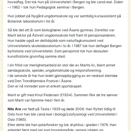
hovedfag. Det tok hun på Universitetet i Bergen og ble cand.real. Siden
– i 1962 – tok hun Pedagogisk seminar i Bergen.
Hun jobbet på Nygård ungdomsskole og var samtidig kursassistent på
Botanisk laboratorium i tre år.
Så ble det ett år som biologilærer ved Åsane gymnas. Deretter var
Marit lektor på Åstveit ungdomsskole helt fram til pensjonsalderen.
Hun hadde også en deltidsjobb som naturfagkonsulent ved
Universitetets skolelaboratorium i to år. I 1987 tok hun delfaget Bergen
byhistorie ved Universitetet. Som pensjonist tok hun dessuten
kunsthistorie grunnfag samme sted.
I sin fritid var menighetsarbeid en stor del av Marits liv, blant annet
søndagsskole, speider, ungdomsklubb og misjonsforening.
I de seneste år har hun ledet gjenoppbygging av en nedrast steinløe
ved Den Trondhjemske Postvei i Åsane.
Den er nå innredet som et enkelt sportskapell.
Marit er gift med Knut Pedersen (f.1934). Sammen fikk de tre sønner
som Marit var hjemme med i fem år.
Nils Are
var født på Tasta i 1939 og døde 2006. Han flyttet tidlig til
Oslo hvor han ble cand.real i biologi/zoofysiologi ved Universitetet i
Oslo (1965).
Etter dette ble han polarforsker og tok dr.philos.-graden i 1976. Han
arbeidet først med sel som hovedområde, senere isbjørn og