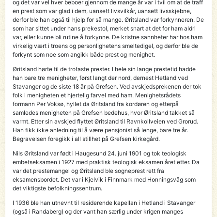
og det var vel hver beboer gjennom de mange år var i tvil om at de traff
en prest som var glad i dem, uansett livsvilkår, uansett livsskjebne,
derfor ble han også til hjelp for så mange. Øritsland var forkynneren. De
som har sittet under hans prekestol, merket snart at det for ham aldri
var, eller kunne bli rutine å forkynne. De kristne sannheter har hos ham
virkelig vært i troens og personlighetens smeltedigel, og derfor ble de
forkynt som noe som angikk både prest og menighet.
Øritsland hørte til de trofaste prester. I hele sin lange prestetid hadde
han bare tre menigheter, først langt der nord, dernest Hetland ved
Stavanger og de siste 18 år på Grefsen. Ved avskjedsprekenen der tok
folk i menigheten et hjertelig farvel med ham. Menighetsrådets
formann Per Voksø, hyllet da Øritsland fra kordøren og etterpå
samledes menigheten på Gref­sen bedehus, hvor Øritsland takket så
varmt. Etter sin avskjed flyttet Øritsland til Ravnkoll­veien ved Grorud.
Han fikk ikke anledning til å være pensjonist så lenge, bare tre år.
Begravelsen foregikk i all stillhet på Grefsen kirkegård.
Nils Øritsland var født i Haugesund 24. juni 1901 og tok teologisk
embetseksamen i 1927 med praktisk teologisk eksamen året etter. Da
var det prestemangel og Øritsland ble sogneprest rett fra
eksamensbordet. Det var i Kjelvik i Finnmark med Honningsvåg som
det viktigste befolkningssentrum.
I 1936 ble han utnevnt til residerende kapellan i Hetland i Stavanger
(også i Randaberg) og der vant han særlig under krigen manges