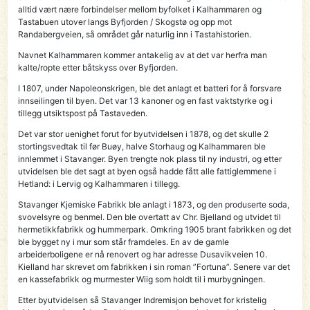
alltid vært nære forbindelser mellom byfolket i Kalhammaren og
Tastabuen utover langs Byfjorden / Skogstø og opp mot
Randabergveien, så området går naturlig inn i Tastahistorien.
Navnet Kalhammaren kommer antakelig av at det var herfra man
kalte/ropte etter båtskyss over Byfjorden.
I 1807, under Napoleonskrigen, ble det anlagt et batteri for å forsvare
innseilingen til byen. Det var 13 kanoner og en fast vaktstyrke og i
tillegg utsiktspost på Tastaveden.
Det var stor uenighet forut for byutvidelsen i 1878, og det skulle 2
stortingsvedtak til før Buøy, halve Storhaug og Kalhammaren ble
innlemmet i Stavanger. Byen trengte nok plass til ny industri, og etter
utvidelsen ble det sagt at byen også hadde fått alle fattiglemmene i
Hetland: i Lervig og Kalhammaren i tillegg.
Stavanger Kjemiske Fabrikk ble anlagt i 1873, og den produserte soda,
svovelsyre og benmel. Den ble overtatt av Chr. Bjelland og utvidet til
hermetikkfabrikk og hummerpark. Omkring 1905 brant fabrikken og det
ble bygget ny i mur som står framdeles. En av de gamle
arbeiderboligene er nå renovert og har adresse Dusavikveien 10.
Kielland har skrevet om fabrikken i sin roman ”Fortuna”. Senere var det
en kassefabrikk og murmester Wiig som holdt til i murbygningen.
Etter byutvidelsen så Stavanger Indremisjon behovet for kristelig