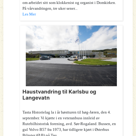
om arbeidet sitt som klokkenist og organist i Domkirken.
På vårvandringen, tre uker sener...
Les Mer
Haustvandring til Karlsbu og
Langevatn
Tasta Historielag la i år høstturen til høg-Jæren, den 4.
september. Vi kjørte i en veteranbuss innleid av
Rutebilhistorisk forening, avd. Sør-Rogaland. Bussen, en
gul Volvo B57 fra 1973, har tidligere kjørt i Østerhus
Bilruter (Ø.B) på Tau.