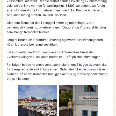
virksomhet i området. Det ble startet søndagsskole og kvinneforening,
selv om det ikke var noe forsamlingshus. I 1897 sto bedehuset ferdig,
etter stor innsats fra kvinneforeningen med bl.a. Kristine Andersen ,
Ane Johnsen og Kirsten Isaksen i spissen.
Gjennom årene har det, i tillegg til møter og utlodninger, vært
barnemusikkforening, pikeforeningen ”Daggry” og Yngres, aktiviteter
som mange fremdeles husker.
I dag er Bedehuset forandret utvendig og overtatt av frimenigheten
«Den lutherske bekjennelseskirke».
I strandkanten nedfor Dusavikveien står fremdeles huset der
kvekerhøvdingen Elias Tasta bodde ca. 10 år på sine eldre dager.
Før krigen hadde havnevesenet store planer om å bygge dypvannskai
fra Bjergsted og like ut til bygrensen. Siden det ikke ble noe av disse
planene, så er det fremdeles noe igjen av hus og landskap som minner
om gamle dager.