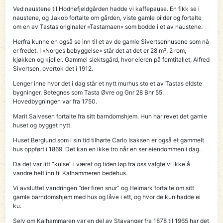
Ved naustene til Hodnefjeldgården hadde vi kaffepause. En fikk se i
naustene, og Jakob fortalte om gården, viste gamle bilder og fortalte
om en av Tastas originaler «Tastamaen» som bodde i et av naustene.
Herfra kunne en også se inn til et av de gamle Sivertsenhusene som nå
er fredet. I «Norges bebyggelse» står det at det er 28 m², 2 rom,
kjøkken og kjeller. Gammel slektsgård, hvor eieren på femtitallet, Alfred
Sivertsen, overtok det i 1912.
Lenger inne hvor det i dag står et nytt murhus sto et av Tastas eldste
bygninger. Betegnes som Tasta Øvre og Gnr 28 Bnr 55.
Hovedbygningen var fra 1750.
Marit Salvesen fortalte fra sitt barndomshjem. Hun har revet det gamle
huset og bygget nytt.
Huset Berglund som i sin tid tilhørte Carlo Isaksen er også et gammelt
hus oppført i 1869. Det kan en ikke tro når en ser eiendommen i dag.
Da det var litt ”kulse” i været og tiden løp fra oss valgte vi ikke å
vandre helt inn til Kalhammeren bedehus.
Vi avsluttet vandringen ”der firen snur” og Heimark fortalte om sitt
gamle barndomshjem med hus og låve i ett, og hvor de kun hadde ei
ku.
Selv om Kalhammaren var en del av Stavanger fra 1878 til 1965 har det