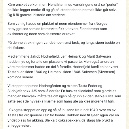
Kåre ønsket velkommen. Hensikten med vandringene er å se ”perler”
en ikke legger merke til og gå på steder der en normalt ikke går selv.
Og å få gammel historie om stedene.
Som vanlig hadde en plukket ut noen eiendommer fra «Norges
bebyggelse» som de fremmøtte fikk utlevert. Eiendommer som
eksisterer og noen som dessverre er revet.
På denne strekningen var det noen små bruk, og langs sjøen bodde en
del fiskere.
Medlemmene Jakob Hodnefjeld, Leif Heimark og Marit Salvesen
hadde mye og fortelle om plassene vi passerte. Men også andre av
våre medlemmer hadde en del å fortelle. Hodnefjeld familien har vært
Tastabuer siden 1840 og Heimark siden 1848. Salvesen (Sivertsen)
kom noe senere.
Vi stoppet opp med Hodnegården og mintes Tasta Foder og
Sildoljefabrikk A/S som lå der før. En husket sildaloktå som gjorde at
mang en klesvask måtte tas om igjen på grunn av den sterke lukta som
satte seg i de nyvaska klærne som hang ute på klessnorene til tørk.
I Skogstø stoppet en opp og så på husene fra rundt 1940 hvor en av
Tastas tre drosjeeiere i sin tid bodde. Bakken ned til sjøen igjen var en
yndet plass for akking. Ble kalt Koksabakken, da slagg ble brukt å
anlegge veien.