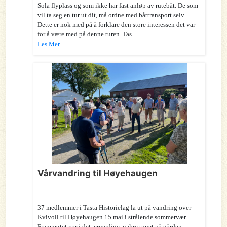
Sola flyplass og som ikke har fast anløp av rutebåt. De som
vil ta seg en tur ut dit, må ordne med båttransport selv.
Dette er nok med på å forklare den store interessen det var
for å være med på denne turen. Tas...
Les Mer
Vårvandring til Høyehaugen
37 medlemmer i Tasta Historielag la ut på vandring over
Kvivoll til Høyehaugen 15.mai i strålende sommervær.
Frammøtet var i det ærverdige, vakre tunet på gården