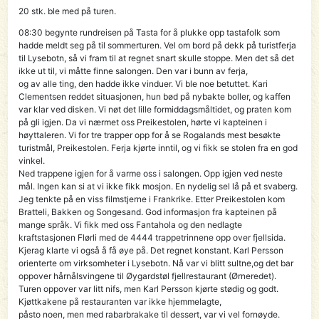
20 stk. ble med på turen.
08:30 begynte rundreisen på Tasta for å plukke opp tastafolk som
hadde meldt seg på til sommerturen. Vel om bord på dekk på turistferja
til Lysebotn, så vi fram til at regnet snart skulle stoppe. Men det så det
ikke ut til, vi måtte finne salongen. Den var i bunn av ferja,
og av alle ting, den hadde ikke vinduer. Vi ble noe betuttet. Kari
Clementsen reddet situasjonen, hun bød på nybakte boller, og kaffen
var klar ved disken. Vi nøt det lille formiddagsmåltidet, og praten kom
på gli igjen. Da vi nærmet oss Preikestolen, hørte vi kapteinen i
høyttaleren. Vi for tre trapper opp for å se Rogalands mest besøkte
turistmål, Preikestolen. Ferja kjørte inntil, og vi fikk se stolen fra en god
vinkel.
Ned trappene igjen for å varme oss i salongen. Opp igjen ved neste
mål. Ingen kan si at vi ikke fikk mosjon. En nydelig sel lå på et svaberg.
Jeg tenkte på en viss filmstjerne i Frankrike. Etter Preikestolen kom
Bratteli, Bakken og Songesand. God informasjon fra kapteinen på
mange språk. Vi fikk med oss Fantahola og den nedlagte
kraftstasjonen Flørli med de 4444 trappetrinnene opp over fjellsida.
Kjerag klarte vi også å få øye på. Det regnet konstant. Karl Persson
orienterte om virksomheter i Lysebotn. Nå var vi blitt sultne,og det bar
oppover hårnålsvingene til Øygardstøl fjellrestaurant (Ørneredet).
Turen oppover var litt nifs, men Karl Persson kjørte stødig og godt.
Kjøttkakene på restauranten var ikke hjemmelagte,
påsto noen, men med rabarbrakake til dessert, var vi vel fornøyde.