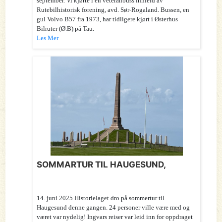
september. Vi kjørte i en veteranbuss innleid av
Rutebilhistorisk forening, avd. Sør-Rogaland. Bussen, en
gul Volvo B57 fra 1973, har tidligere kjørt i Østerhus
Bilruter (Ø.B) på Tau.
Les Mer
SOMMARTUR TIL HAUGESUND,
14. juni 2025 Historielaget dro på sommertur til
Haugesund denne gangen. 24 personer ville være med og
været var nydelig! Ingvars reiser var leid inn for oppdraget