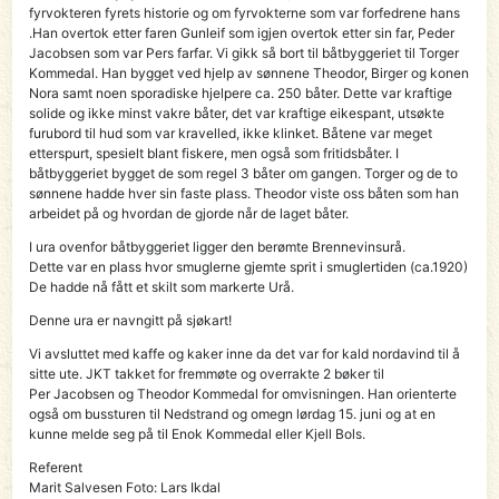
fyrvokteren fyrets historie og om fyrvokterne som var forfedrene hans
.Han overtok etter faren Gunleif som igjen overtok etter sin far, Peder
Jacobsen som var Pers farfar. Vi gikk så bort til båtbyggeriet til Torger
Kommedal. Han bygget ved hjelp av sønnene Theodor, Birger og konen
Nora samt noen sporadiske hjelpere ca. 250 båter. Dette var kraftige
solide og ikke minst vakre båter, det var kraftige eikespant, utsøkte
furubord til hud som var kravelled, ikke klinket. Båtene var meget
etterspurt, spesielt blant fiskere, men også som fritidsbåter. I
båtbyggeriet bygget de som regel 3 båter om gangen. Torger og de to
sønnene hadde hver sin faste plass. Theodor viste oss båten som han
arbeidet på og hvordan de gjorde når de laget båter.
I ura ovenfor båtbyggeriet ligger den berømte Brennevinsurå.
Dette var en plass hvor smuglerne gjemte sprit i smuglertiden (ca.1920)
De hadde nå fått et skilt som markerte Urå.
Denne ura er navngitt på sjøkart!
Vi avsluttet med kaffe og kaker inne da det var for kald nordavind til å
sitte ute. JKT takket for fremmøte og overrakte 2 bøker til
Per Jacobsen og Theodor Kommedal for omvisningen. Han orienterte
også om bussturen til Nedstrand og omegn lørdag 15. juni og at en
kunne melde seg på til Enok Kommedal eller Kjell Bols.
Referent
Marit Salvesen Foto: Lars Ikdal