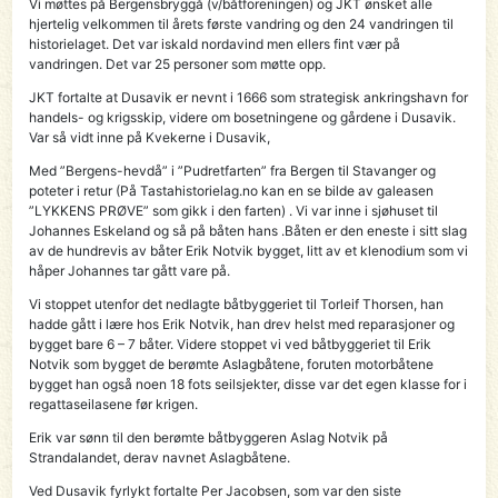
Vi møttes på Bergensbryggå (v/båtforeningen) og JKT ønsket alle
hjertelig velkommen til årets første vandring og den 24 vandringen til
historielaget. Det var iskald nordavind men ellers fint vær på
vandringen. Det var 25 personer som møtte opp.
JKT fortalte at Dusavik er nevnt i 1666 som strategisk ankringshavn for
handels- og krigsskip, videre om bosetningene og gårdene i Dusavik.
Var så vidt inne på Kvekerne i Dusavik,
Med ”Bergens-hevdå” i ”Pudretfarten” fra Bergen til Stavanger og
poteter i retur (På Tastahistorielag.no kan en se bilde av galeasen
”LYKKENS PRØVE” som gikk i den farten) . Vi var inne i sjøhuset til
Johannes Eskeland og så på båten hans .Båten er den eneste i sitt slag
av de hundrevis av båter Erik Notvik bygget, litt av et klenodium som vi
håper Johannes tar gått vare på.
Vi stoppet utenfor det nedlagte båtbyggeriet til Torleif Thorsen, han
hadde gått i lære hos Erik Notvik, han drev helst med reparasjoner og
bygget bare 6 – 7 båter. Videre stoppet vi ved båtbyggeriet til Erik
Notvik som bygget de berømte Aslagbåtene, foruten motorbåtene
bygget han også noen 18 fots seilsjekter, disse var det egen klasse for i
regattaseilasene før krigen.
Erik var sønn til den berømte båtbyggeren Aslag Notvik på
Strandalandet, derav navnet Aslagbåtene.
Ved Dusavik fyrlykt fortalte Per Jacobsen, som var den siste