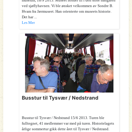
museum, 18/9 2013. Museet holder til i den store hangaren
ved sjøflyhavnen. Vi ble ønsket velkommen av Sondre B.
Hvam fra Jærmuseet. Han orienterte om museets historie.
Det har ...
Les Mer
Busstur til Tysvær / Nedstrand
Busstur til Tysvær / Nedstrand 15/6 2013. Turen ble
fulltegnet, 41 medlemmer var med på turen. Historielagets
årlige sommertur gikk dette året til Tysvær / Nedstrand.