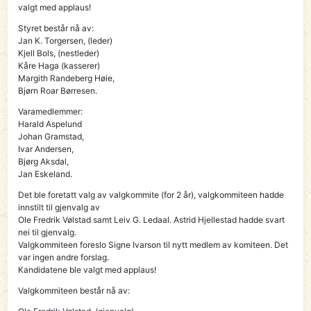
valgt med applaus!
Styret består nå av:
Jan K. Torgersen, (leder)
Kjell Bols, (nestleder)
Kåre Haga (kasserer)
Margith Randeberg Høie,
Bjørn Roar Børresen.
Varamedlemmer:
Harald Aspelund
Johan Gramstad,
Ivar Andersen,
Bjørg Aksdal,
Jan Eskeland.
Det ble foretatt valg av valgkommite (for 2 år), valgkommiteen hadde
innstilt til gjenvalg av
Ole Fredrik Vølstad samt Leiv G. Ledaal. Astrid Hjellestad hadde svart
nei til gjenvalg.
Valgkommiteen foreslo Signe Ivarson til nytt medlem av komiteen. Det
var ingen andre forslag.
Kandidatene ble valgt med applaus!
Valgkommiteen består nå av: