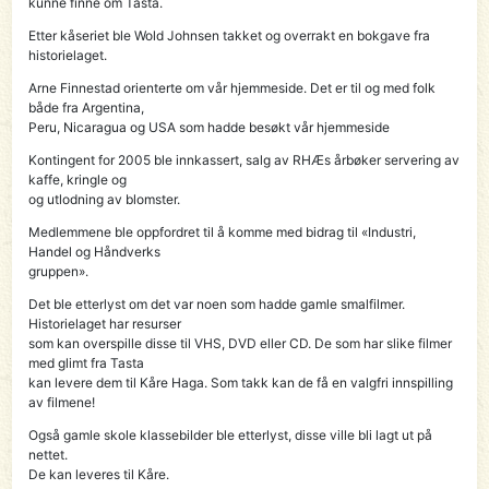
kunne finne om Tasta.
Etter kåseriet ble Wold Johnsen takket og overrakt en bokgave fra
historielaget.
Arne Finnestad orienterte om vår hjemmeside. Det er til og med folk
både fra Argentina,
Peru, Nicaragua og USA som hadde besøkt vår hjemmeside
Kontingent for 2005 ble innkassert, salg av RHÆs årbøker servering av
kaffe, kringle og
og utlodning av blomster.
Medlemmene ble oppfordret til å komme med bidrag til «Industri,
Handel og Håndverks
gruppen».
Det ble etterlyst om det var noen som hadde gamle smalfilmer.
Historielaget har resurser
som kan overspille disse til VHS, DVD eller CD. De som har slike filmer
med glimt fra Tasta
kan levere dem til Kåre Haga. Som takk kan de få en valgfri innspilling
av filmene!
Også gamle skole klassebilder ble etterlyst, disse ville bli lagt ut på
nettet.
De kan leveres til Kåre.