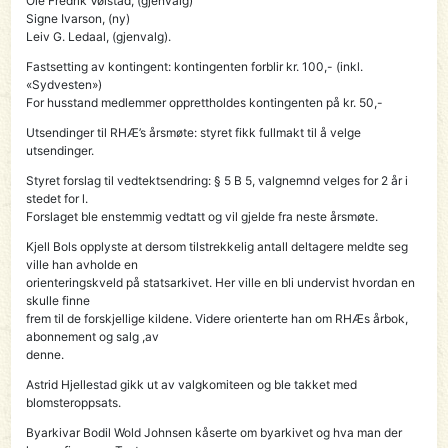
Ole Fredrik Vølstad, (gjenvalg)
Signe Ivarson, (ny)
Leiv G. Ledaal, (gjenvalg).
Fastsetting av kontingent: kontingenten forblir kr. 100,- (inkl.
«Sydvesten»)
For husstand medlemmer opprettholdes kontingenten på kr. 50,-
Utsendinger til RHÆ’s årsmøte: styret fikk fullmakt til å velge
utsendinger.
Styret forslag til vedtektsendring: § 5 B 5, valgnemnd velges for 2 år i
stedet for l.
Forslaget ble enstemmig vedtatt og vil gjelde fra neste årsmøte.
Kjell Bols opplyste at dersom tilstrekkelig antall deltagere meldte seg
ville han avholde en
orienteringskveld på statsarkivet. Her ville en bli undervist hvordan en
skulle finne
frem til de forskjellige kildene. Videre orienterte han om RHÆs årbok,
abonnement og salg ,av
denne.
Astrid Hjellestad gikk ut av valgkomiteen og ble takket med
blomsteroppsats.
Byarkivar Bodil Wold Johnsen kåserte om byarkivet og hva man der