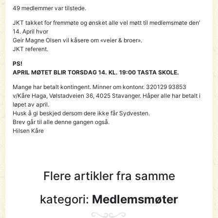
49 medlemmer var tilstede.
JKT takket for fremmøte og ønsket alle vel møtt til medlemsmøte den’
14. April hvor
Geir Magne Olsen vil kåsere om «veier & broer».
JKT referent.
PS!
APRIL MØTET BLIR TORSDAG 14. KL. 19:00 TASTA SKOLE.
Mange har betalt kontingent. Minner om kontonr. 320129 93853
v/Kåre Haga, Vølstadveien 36, 4025 Stavanger. Håper alle har betalt i
løpet av april.
Husk å gi beskjed dersom dere ikke får Sydvesten.
Brev går til alle denne gangen også.
Hilsen Kåre
Flere artikler fra samme
kategori:
Medlemsmøter