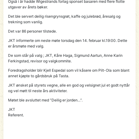
Også i år hadde Wigestrands forlag sponset basaren med flere flotte
utgaver av årets bøker.
Det ble servert deilig risengrynsgrøt, kaffe og julebrød, åresalg og
trekning som vanlig.
Det var 86 personer tilstede.
JKT informerte om neste møte torsdag den 14. februar kl.19:00. Dette
er årsmøte med valg.
De som står på valg ; JKT, Kåre Haga, Sigmund Aartun, Anne Karin
Ferkingstad, revisor og valgkommite.
Foredragsholder blir Kjell Espedal som vil kåsere om Pilt-Ola som blant
annet kjøpte to gårdsbruk på Tasta.
JKT ønsket på styrets vegne, alle en god og velsignet jul et godt nyttår
og vel møtt til neste års aktiviteter.
Møtet ble avsluttet med ”Deilig er jorden…”.
JKT
Referent.