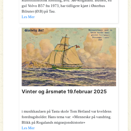
Rutebilhistorisk forening, avd. Sør-Rogaland. Bussen, en
gul Volvo B57 fra 1973, har tidligere kjørt i Østerhus
Bilruter (Ø.B) på Tau.
Les Mer
Vinter og årsmøte 19.februar 2025
i musikkaulaen på Tasta skole Tom Hetland var kveldens
foredragsholder. Hans tema var: «Menneske på vandring.
Blikk på Rogalands migrasjonshistorie»
Les Mer