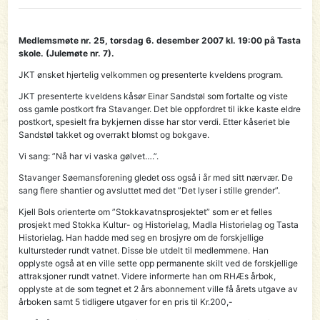
Medlemsmøte nr. 25, torsdag 6. desember 2007 kl. 19:00 på Tasta
skole. (Julemøte nr. 7).
JKT ønsket hjertelig velkommen og presenterte kveldens program.
JKT presenterte kveldens kåsør Einar Sandstøl som fortalte og viste
oss gamle postkort fra Stavanger. Det ble oppfordret til ikke kaste eldre
postkort, spesielt fra bykjernen disse har stor verdi. Etter kåseriet ble
Sandstøl takket og overrakt blomst og bokgave.
Vi sang: ”Nå har vi vaska gølvet….”.
Stavanger Søemansforening gledet oss også i år med sitt nærvær. De
sang flere shantier og avsluttet med det ”Det lyser i stille grender”.
Kjell Bols orienterte om ”Stokkavatnsprosjektet” som er et felles
prosjekt med Stokka Kultur- og Historielag, Madla Historielag og Tasta
Historielag. Han hadde med seg en brosjyre om de forskjellige
kultursteder rundt vatnet. Disse ble utdelt til medlemmene. Han
opplyste også at en ville sette opp permanente skilt ved de forskjellige
attraksjoner rundt vatnet. Videre informerte han om RHÆs årbok,
opplyste at de som tegnet et 2 års abonnement ville få årets utgave av
årboken samt 5 tidligere utgaver for en pris til Kr.200,-