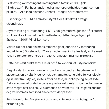
Fastsetting av kontingent: kontingenten forblir kr.100.- (inkl.
”Sydvesten”) For husstands medlemmer opprettholdes kontingenten
på kr.50.- Alle medlemmene uansett kategori har stemmerett.
Utsendinger til RHÆs årsmøte: styret fikk fullmakt til å velge
utsendinger.
Styrets forslag til lovendring: § 5 B 5, valgnemnd velges for 2 år i stedet
for 1. var ikke kommet med i vedtektene, dette ble godkjent på
årsmøtet i 2005. Vil bli korrigert.
Videre ble det bedt om medlemmenes godkjennelse av forandring i
vedtektene § 5 siste ledd: ”2 varamedlemmer innkalles fast, andre med
forfall”. Teksten forandres til: ”alle varamedlemmer har møteplikt”.
Dette har vært praktisert i alle år, for å få kontinuitet i styrearbeidet.
Dag Hovda Sture var kveldens foredragsholder, han hadde en kort
presentasjon av sitt liv og levnet, deklamerte, sang eldre folkemelodier
og salmer fra Ryfylke, spilte slåtter på fele, munnharpe og seljefløyte.
Det var et meget underholdene og vellykket innslag, noe medlemmene
satte meget stor pris på. Vi oversende en varm takk til Dag!!! Vi ønsker
deg velkommen som medlem dersom det passer.
Etter kåseriet ble Dag takket og overrakt blomst og en bokgave fra
historielaget.