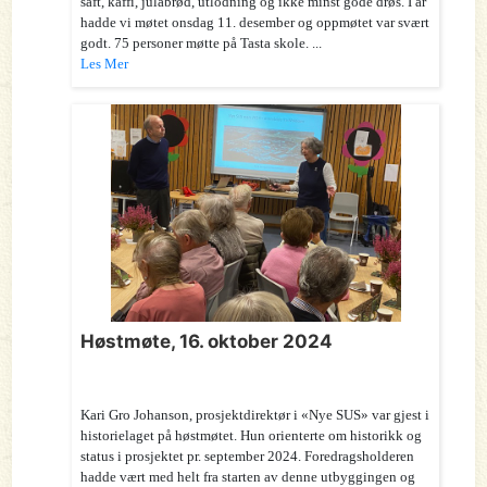
saft, kaffi, julabrød, utlodning og ikke minst gode drøs. I år
hadde vi møtet onsdag 11. desember og oppmøtet var svært
godt. 75 personer møtte på Tasta skole. ...
Les Mer
Høstmøte, 16. oktober 2024
Kari Gro Johanson, prosjektdirektør i «Nye SUS» var gjest i
historielaget på høstmøtet. Hun orienterte om historikk og
status i prosjektet pr. september 2024. Foredragsholderen
hadde vært med helt fra starten av denne utbyggingen og