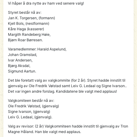
Vi håper å dra nytte av ham ved senere valg!
Styret består nå av:
Jan K. Torgersen, (formann)
Kjell Bols, (nestformann)
Kåre Haga (kasserer)
Margith Randeberg Høie,
Bjørn Roar Børresen.
Varamedlemmer: Harald Aspelund,
Johan Gramstad,
Ivar Andersen,
Bjørg Aksdal,
Sigmund Aartun.
Det ble foretatt valg av valgkommite (for 2 år). Styret hadde innstilt til
gjenvalg av Ole Fredrik Vølstad samt Leiv G. Ledaal og Signe Ivarson..
Det var ingen andre forslag. Kandidatene ble valgt med applaus!
Valgkomiteen består nå av:
Ole Fredrik Vølstad, (gjenvalg)
Signe Ivarson, (gjenvalg)
Leiv G. Ledaal, (gjenvalg).
Valg av revisor: (2 år) Valgkommiteen hadde innstilt til gjenvalg av Tron
Magne Håland. Han ble valgt med applaus.