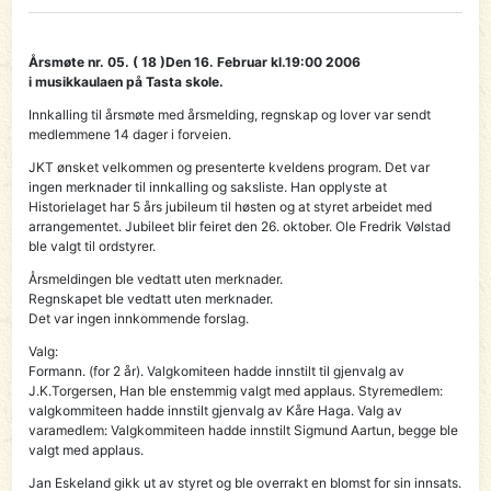
Årsmøte nr. 05. ( 18 )Den 16. Februar kl.19:00 2006
i musikkaulaen på Tasta skole.
Innkalling til årsmøte med årsmelding, regnskap og lover var sendt
medlemmene 14 dager i forveien.
JKT ønsket velkommen og presenterte kveldens program. Det var
ingen merknader til innkalling og saksliste. Han opplyste at
Historielaget har 5 års jubileum til høsten og at styret arbeidet med
arrangementet. Jubileet blir feiret den 26. oktober. Ole Fredrik Vølstad
ble valgt til ordstyrer.
Årsmeldingen ble vedtatt uten merknader.
Regnskapet ble vedtatt uten merknader.
Det var ingen innkommende forslag.
Valg:
Formann. (for 2 år). Valgkomiteen hadde innstilt til gjenvalg av
J.K.Torgersen, Han ble enstemmig valgt med applaus. Styremedlem:
valgkommiteen hadde innstilt gjenvalg av Kåre Haga. Valg av
varamedlem: Valgkommiteen hadde innstilt Sigmund Aartun, begge ble
valgt med applaus.
Jan Eskeland gikk ut av styret og ble overrakt en blomst for sin innsats.