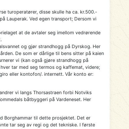
e turoperatører, disse skulle ha ca. kr.500.-
n på Lauperak. Ved egen transport; Dersom vi
orielaget at de avtaler seg imellom vedrørende
.
rsdalsvannet og gjør strandhogg på Dyrskog. Her
gården. De som er dårlige til bens sitter på kaien
turnerer vi (kan også gjøre strandhogg på
t hver tar med seg termos og kaffemat, videre;
iro eller kontofon/. internett. Vår konto er:
ndrer vi langs Thorsastraen forbi Notviks
l Kommedals båtbyggeri på Vardeneset. Her
ed Borghammar til dette prosjektet. Det er
te tar seg av regi og det tekniske. I første