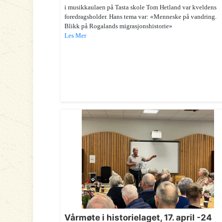
i musikkaulaen på Tasta skole Tom Hetland var kveldens
foredragsholder. Hans tema var: «Menneske på vandring.
Blikk på Rogalands migrasjonshistorie»
Les Mer
Vårmøte i historielaget, 17. april -24