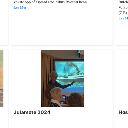
vokste opp på Opstad arbeidshus, hvor far henn...
Rutebi
Les Mer
Volvo 
(Ø.B) 
Les M
Julamøte 2024
Høs