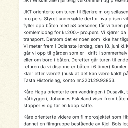
JKT ønsket alle hjertelig velkommen og present
JKT orienterte om turen til Bjerkreim og seilase
pro.pers. Styret undersøkte derfor hva prisen v
fyller opp båten med 58 personer, får vi turen p
komlemiddag for kr.200.- pro.pers. Vi kjører da 
transport. Dersom det er noen som ikke har tilgan
Vi møter frem i Odlanstø lørdag, den 18. juni kl
går vi opp til gården som er i drift i sommerhalv
eller om bord i båten. Deretter går turen til e
returen da vi disponerer båten i 6 timer) Komler
klær etter været! (husk at det kan være kaldt på b
Tasta Historielag, konto nr.3201.29.93853.
Kåre Haga orienterte om vandringen i Dusavik, 
båtbyggeri, Johannes Eskeland viser frem båten
stopper vi og tar en kopp kaffe.
Kåre orienterte videre om filmprosjektet som Hi
dannet en filmgruppe bestående av Kjell Bols led