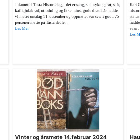
Julamøte i Tasta Historielag, - det er sang, shantykor, grøt, saft,
Kari G
kaffi, julabrød, utlodning og ikke minst gode drøs. I år hadde
histor
vi møtet onsdag 11. desember og oppmøtet var svært godt. 75
status
personer møtte på Tasta skole. ...
hadde
Les Mer
svært 
Les M
Vinter og årsmøte 14.februar 2024
Hau