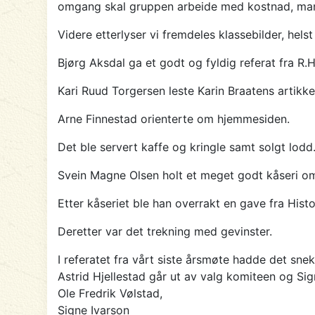
omgang skal gruppen arbeide med kostnad, manus
Videre etterlyser vi fremdeles klassebilder, hel
Bjørg Aksdal ga et godt og fyldig referat fra R.
Kari Ruud Torgersen leste Karin Braatens artik
Arne Finnestad orienterte om hjemmesiden.
Det ble servert kaffe og kringle samt solgt lodd
Svein Magne Olsen holt et meget godt kåseri om
Etter kåseriet ble han overrakt en gave fra Histo
Deretter var det trekning med gevinster.
I referatet fra vårt siste årsmøte hadde det snek
Astrid Hjellestad går ut av valg komiteen og Sig
Ole Fredrik Vølstad,
Signe Ivarson