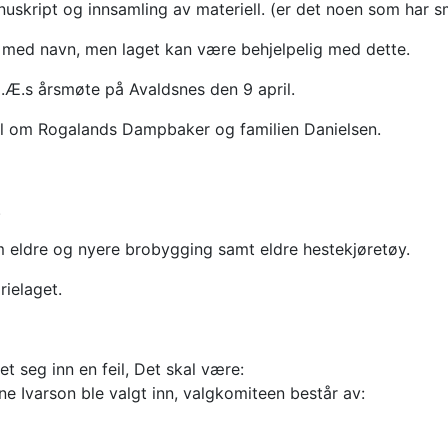
kript og innsamling av materiell. (er det noen som har sm
st med navn, men laget kan være behjelpelig med dette.
H.Æ.s årsmøte på Avaldsnes den 9 april.
kel om Rogalands Dampbaker og familien Danielsen.
.
 eldre og nyere brobygging samt eldre hestekjøretøy.
rielaget.
et seg inn en feil, Det skal være:
ne Ivarson ble valgt inn, valgkomiteen består av: